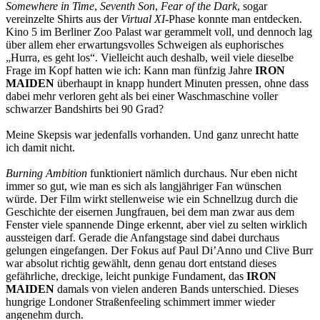
Somewhere in Time
,
Seventh Son
,
Fear of the Dark
, sogar
vereinzelte Shirts aus der
Virtual XI
-Phase konnte man entdecken.
Kino 5 im Berliner Zoo Palast war gerammelt voll, und dennoch lag
über allem eher erwartungsvolles Schweigen als euphorisches
„Hurra, es geht los“. Vielleicht auch deshalb, weil viele dieselbe
Frage im Kopf hatten wie ich: Kann man fünfzig Jahre
IRON
MAIDEN
überhaupt in knapp hundert Minuten pressen, ohne dass
dabei mehr verloren geht als bei einer Waschmaschine voller
schwarzer Bandshirts bei 90 Grad?
Meine Skepsis war jedenfalls vorhanden. Und ganz unrecht hatte
ich damit nicht.
Burning Ambition
funktioniert nämlich durchaus. Nur eben nicht
immer so gut, wie man es sich als langjähriger Fan wünschen
würde. Der Film wirkt stellenweise wie ein Schnellzug durch die
Geschichte der eisernen Jungfrauen, bei dem man zwar aus dem
Fenster viele spannende Dinge erkennt, aber viel zu selten wirklich
aussteigen darf. Gerade die Anfangstage sind dabei durchaus
gelungen eingefangen. Der Fokus auf Paul Di’Anno und Clive Burr
war absolut richtig gewählt, denn genau dort entstand dieses
gefährliche, dreckige, leicht punkige Fundament, das
IRON
MAIDEN
damals von vielen anderen Bands unterschied. Dieses
hungrige Londoner Straßenfeeling schimmert immer wieder
angenehm durch.