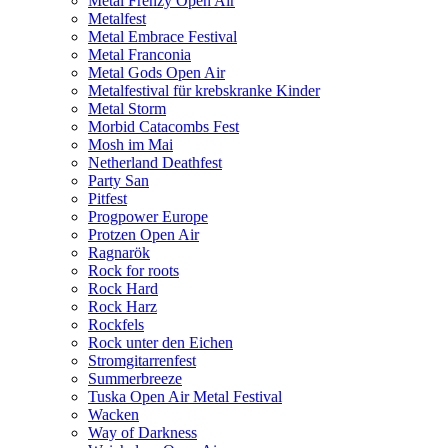
Metal Frenzy Open Air
Metalfest
Metal Embrace Festival
Metal Franconia
Metal Gods Open Air
Metalfestival für krebskranke Kinder
Metal Storm
Morbid Catacombs Fest
Mosh im Mai
Netherland Deathfest
Party San
Pitfest
Progpower Europe
Protzen Open Air
Ragnarök
Rock for roots
Rock Hard
Rock Harz
Rockfels
Rock unter den Eichen
Stromgitarrenfest
Summerbreeze
Tuska Open Air Metal Festival
Wacken
Way of Darkness