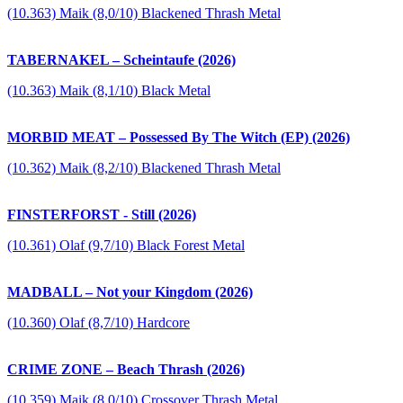
(10.363) Maik (8,0/10) Blackened Thrash Metal
TABERNAKEL – Scheintaufe (2026)
(10.363) Maik (8,1/10) Black Metal
MORBID MEAT – Possessed By The Witch (EP) (2026)
(10.362) Maik (8,2/10) Blackened Thrash Metal
FINSTERFORST - Still (2026)
(10.361) Olaf (9,7/10) Black Forest Metal
MADBALL – Not your Kingdom (2026)
(10.360) Olaf (8,7/10) Hardcore
CRIME ZONE – Beach Thrash (2026)
(10.359) Maik (8,0/10) Crossover Thrash Metal