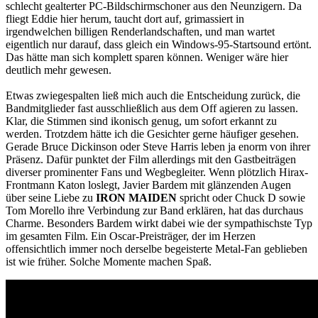
schlecht gealterter PC-Bildschirmschoner aus den Neunzigern. Da
fliegt Eddie hier herum, taucht dort auf, grimassiert in
irgendwelchen billigen Renderlandschaften, und man wartet
eigentlich nur darauf, dass gleich ein Windows-95-Startsound ertönt.
Das hätte man sich komplett sparen können. Weniger wäre hier
deutlich mehr gewesen.
Etwas zwiegespalten ließ mich auch die Entscheidung zurück, die
Bandmitglieder fast ausschließlich aus dem Off agieren zu lassen.
Klar, die Stimmen sind ikonisch genug, um sofort erkannt zu
werden. Trotzdem hätte ich die Gesichter gerne häufiger gesehen.
Gerade Bruce Dickinson oder Steve Harris leben ja enorm von ihrer
Präsenz. Dafür punktet der Film allerdings mit den Gastbeiträgen
diverser prominenter Fans und Wegbegleiter. Wenn plötzlich Hirax-
Frontmann Katon loslegt, Javier Bardem mit glänzenden Augen
über seine Liebe zu
IRON MAIDEN
spricht oder Chuck D sowie
Tom Morello ihre Verbindung zur Band erklären, hat das durchaus
Charme. Besonders Bardem wirkt dabei wie der sympathischste Typ
im gesamten Film. Ein Oscar-Preisträger, der im Herzen
offensichtlich immer noch derselbe begeisterte Metal-Fan geblieben
ist wie früher. Solche Momente machen Spaß.