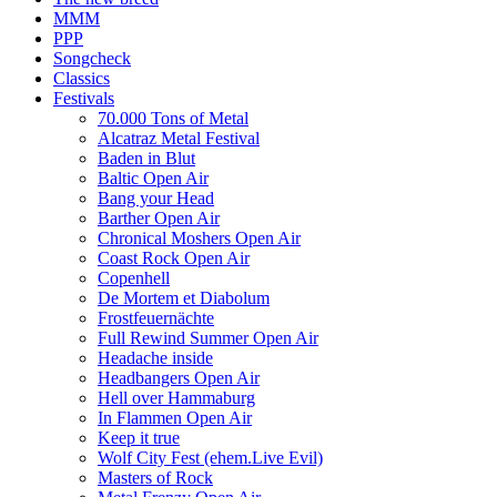
MMM
PPP
Songcheck
Classics
Festivals
70.000 Tons of Metal
Alcatraz Metal Festival
Baden in Blut
Baltic Open Air
Bang your Head
Barther Open Air
Chronical Moshers Open Air
Coast Rock Open Air
Copenhell
De Mortem et Diabolum
Frostfeuernächte
Full Rewind Summer Open Air
Headache inside
Headbangers Open Air
Hell over Hammaburg
In Flammen Open Air
Keep it true
Wolf City Fest (ehem.Live Evil)
Masters of Rock