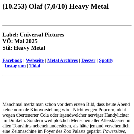
(10.253) Olaf (7,0/10) Heavy Metal
Label: Universal Pictures
VÖ: Mai 2025
Stil: Heavy Metal
Facebook
|
Webseite
|
Metal Archives
|
Deezer
|
Spotify
|
Instagram
|
Tidal
Manchmal merkt man schon vor dem ersten Bild, dass heute Abend
keine normale Kinovorstellung wird. Nicht wegen Popcorn, nicht
wegen überteuerter Cola oder irgendwelcher nerviger Handylichter
im Dunkeln. Sondern weil plötzlich Menschen aller Altersklassen in
alten Tourshirts nebeneinandersitzen, als hätte jemand versehentlich
eine Zeitmaschine im Foyer des Zoo Palasts geparkt.
Powerslave
,