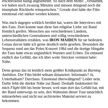
erschreckend hastig abgearbeitet. So nach dem Motto: „Verdammt,
wir haben noch zwanzig Minuten und müssen dringend noch die
triumphale Rückkehr reinquetschen.“ Gerade dort hätte der Film
emotional viel stärker werden können.
Was mich dagegen wirklich berührt hat, waren die Interviews mit
den Fans. Dort konnte man diese fast religiöse Liebe zur Band
förmlich greifen. Menschen aus verschiedenen Ländern,
unterschiedlichen Generationen und völlig verschiedenen
Lebensrealitäten erzählen, was
IRON MAIDEN
für sie bedeuten.
Genau davon hätte ich gerne deutlich mehr gesehen. Besonders die
Sequenz rund um das Polen Konzert 1984 und die dortige Hingabe
der Fans hatte etwas unglaublich Warmes und Echtes. Da entstand
endlich das Gefühl, das ich über weite Strecken vermisst habe:
Nähe.
Denn genau das ist letztlich mein größter Kritikpunkt an
Burning
Ambition
. Der Film bleibt seltsam distanziert. Informativ? Ja.
Unterhaltsam? Durchaus. Emotional überwältigend? Leider nein.
Dafür fehlt die direkte Nähe zur Band. Deshalb funktioniert für
mich
Flight 666
bis heute besser, weil man dort das Gefühl hat, mit
der Band unterwegs zu sein, den Wahnsinn dieser Tour tatsächlich
mitzuerleben und nicht nur archiviertes Material serviert zu
bekommen.