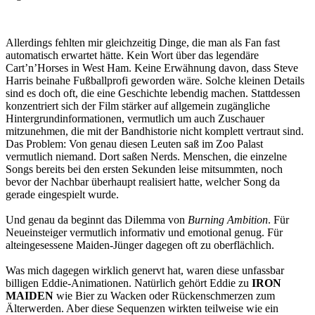
Allerdings fehlten mir gleichzeitig Dinge, die man als Fan fast
automatisch erwartet hätte. Kein Wort über das legendäre
Cart’n’Horses in West Ham. Keine Erwähnung davon, dass Steve
Harris beinahe Fußballprofi geworden wäre. Solche kleinen Details
sind es doch oft, die eine Geschichte lebendig machen. Stattdessen
konzentriert sich der Film stärker auf allgemein zugängliche
Hintergrundinformationen, vermutlich um auch Zuschauer
mitzunehmen, die mit der Bandhistorie nicht komplett vertraut sind.
Das Problem: Von genau diesen Leuten saß im Zoo Palast
vermutlich niemand. Dort saßen Nerds. Menschen, die einzelne
Songs bereits bei den ersten Sekunden leise mitsummten, noch
bevor der Nachbar überhaupt realisiert hatte, welcher Song da
gerade eingespielt wurde.
Und genau da beginnt das Dilemma von
Burning Ambition
. Für
Neueinsteiger vermutlich informativ und emotional genug. Für
alteingesessene Maiden-Jünger dagegen oft zu oberflächlich.
Was mich dagegen wirklich genervt hat, waren diese unfassbar
billigen Eddie-Animationen. Natürlich gehört Eddie zu
IRON
MAIDEN
wie Bier zu Wacken oder Rückenschmerzen zum
Älterwerden. Aber diese Sequenzen wirkten teilweise wie ein