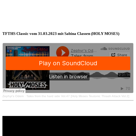
TFTHS Classic vom 31.03.2023 mit Sabina Classen (HOLY MOSES)
Zephyr's Odem
·
Tales from the hard side Vol.47 [Holy Moses Teutonic Thrash Attack Vol.2]