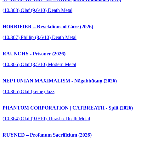
(10.368) Olaf (9,6/10) Death Metal
HORRIFIER – Revelations of Gore (2026)
(10.367) Phillip (8,6/10) Death Metal
RAUNCHY - Prisoner (2026)
(10.366) Olaf (8,5/10) Modern Metal
NEPTUNIAN MAXIMALISM - Nāgabhūtaṃ (2026)
(10.365) Olaf (keine) Jazz
PHANTOM CORPORATION | CATBREATH - Split (2026)
(10.364) Olaf (9,0/10) Thrash / Death Metal
RUYNED – Profanum Sacrificium (2026)