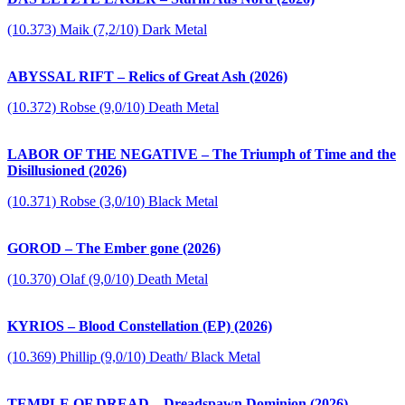
(10.373) Maik (7,2/10) Dark Metal
ABYSSAL RIFT – Relics of Great Ash (2026)
(10.372) Robse (9,0/10) Death Metal
LABOR OF THE NEGATIVE – The Triumph of Time and the
Disillusioned (2026)
(10.371) Robse (3,0/10) Black Metal
GOROD – The Ember gone (2026)
(10.370) Olaf (9,0/10) Death Metal
KYRIOS – Blood Constellation (EP) (2026)
(10.369) Phillip (9,0/10) Death/ Black Metal
TEMPLE OF DREAD – Dreadspawn Dominion (2026)