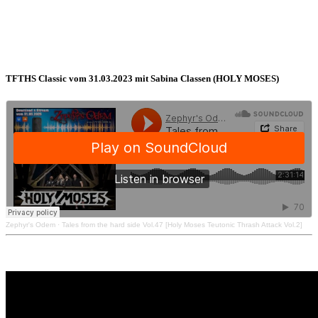
TFTHS Classic vom 31.03.2023 mit Sabina Classen (HOLY MOSES)
Zephyr's Odem
·
Tales from the hard side Vol.47 [Holy Moses Teutonic Thrash Attack Vol.2]