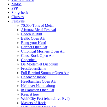
MMM
PPP
Songcheck
Classics
Festivals
70.000 Tons of Metal
Alcatraz Metal Festival
Baden in Blut
Baltic Open Air
Bang your Head
Barther Open Air
Chronical Moshers Open Air
Coast Rock Open Air
Copenhell
De Mortem et Diabolum
Frostfeuernächte
Full Rewind Summer Open Air
Headache inside
Headbangers Open Air
Hell over Hammaburg
In Flammen Open Air
Keep it true
Wolf City Fest (ehem.Live Evil)
Masters of Rock