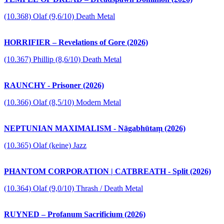
(10.368) Olaf (9,6/10) Death Metal
HORRIFIER – Revelations of Gore (2026)
(10.367) Phillip (8,6/10) Death Metal
RAUNCHY - Prisoner (2026)
(10.366) Olaf (8,5/10) Modern Metal
NEPTUNIAN MAXIMALISM - Nāgabhūtaṃ (2026)
(10.365) Olaf (keine) Jazz
PHANTOM CORPORATION | CATBREATH - Split (2026)
(10.364) Olaf (9,0/10) Thrash / Death Metal
RUYNED – Profanum Sacrificium (2026)