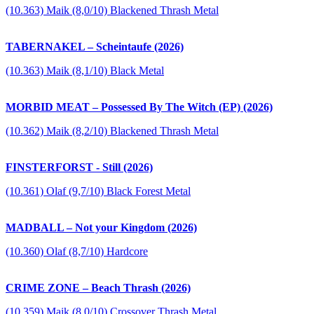
(10.363) Maik (8,0/10) Blackened Thrash Metal
TABERNAKEL – Scheintaufe (2026)
(10.363) Maik (8,1/10) Black Metal
MORBID MEAT – Possessed By The Witch (EP) (2026)
(10.362) Maik (8,2/10) Blackened Thrash Metal
FINSTERFORST - Still (2026)
(10.361) Olaf (9,7/10) Black Forest Metal
MADBALL – Not your Kingdom (2026)
(10.360) Olaf (8,7/10) Hardcore
CRIME ZONE – Beach Thrash (2026)
(10.359) Maik (8,0/10) Crossover Thrash Metal