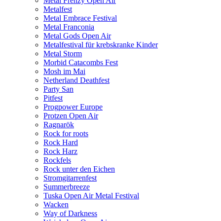
Metal Frenzy Open Air
Metalfest
Metal Embrace Festival
Metal Franconia
Metal Gods Open Air
Metalfestival für krebskranke Kinder
Metal Storm
Morbid Catacombs Fest
Mosh im Mai
Netherland Deathfest
Party San
Pitfest
Progpower Europe
Protzen Open Air
Ragnarök
Rock for roots
Rock Hard
Rock Harz
Rockfels
Rock unter den Eichen
Stromgitarrenfest
Summerbreeze
Tuska Open Air Metal Festival
Wacken
Way of Darkness