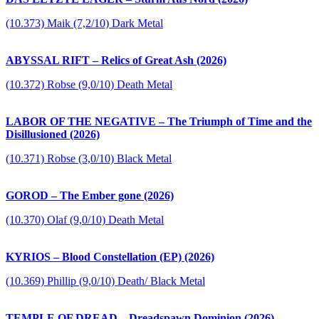
(10.373) Maik (7,2/10) Dark Metal
ABYSSAL RIFT – Relics of Great Ash (2026)
(10.372) Robse (9,0/10) Death Metal
LABOR OF THE NEGATIVE – The Triumph of Time and the
Disillusioned (2026)
(10.371) Robse (3,0/10) Black Metal
GOROD – The Ember gone (2026)
(10.370) Olaf (9,0/10) Death Metal
KYRIOS – Blood Constellation (EP) (2026)
(10.369) Phillip (9,0/10) Death/ Black Metal
TEMPLE OF DREAD – Dreadspawn Dominion (2026)