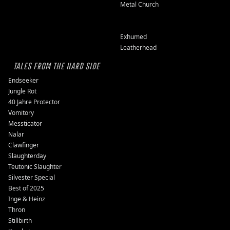
Metal Church
Exhumed
Leatherhead
TALES FROM THE HARD SIDE
Endseeker
Jungle Rot
40 Jahre Protector
Vomitory
Messticator
Nalar
Clawfinger
Slaughterday
Teutonic Slaughter
Silvester Special
Best of 2025
Inge & Heinz
Thron
Stillbirth