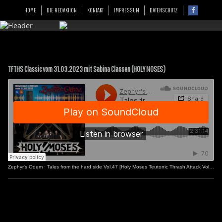
HOME
DIE REDAKTION
KONTAKT
IMPRESSUM
DATENSCHUTZ
TFTHS Classic vom 31.03.2023 mit Sabina Classen (HOLY MOSES)
Zephyr's Odem
·
Tales from the hard side Vol.47 [Holy Moses Teutonic Thrash Attack Vol.2]