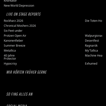
Knorkator
New World Depression
LIVE ON STAGE REPORTS
Rockharz 2026
Die Toten Hose
Chronical Moshers 2026
Six Feet under
Protzen Open Air
Walpurgisnacht
Kanonenfieber
Desertfest
Summer Breeze
Ragnarök
Metallica
My'Tallica
40 Jahre
Machine Head
Protector
Hypocrisy
Exhumed
WIR HÖRTEN FRÜHER GERNE
SO FING ALLES AN