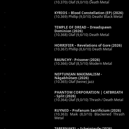
(10.370) Olaf (9,0/10) Death Metal
KYRIOS – Blood Constellation (EP) (2026)
(10.369) Phillip (9,0/10) Death/ Black Metal
TEMPLE OF DREAD – Dreadspawn
Dominion (2026)
(10.368) Olaf (9,6/10) Death Metal
HORRIFIER – Revelations of Gore (2026)
(10.367) Phillip (8,6/10) Death Metal
RAUNCHY - Prisoner (2026)
(10.366) Olaf (8,5/10) Modern Metal
NEPTUNIAN MAXIMALISM -
Nāgabhūtaṃ (2026)
(10.365) Olaf (keine) Jazz
PHANTOM CORPORATION | CATBREATH
- Split (2026)
(10.364) Olaf (9,0/10) Thrash / Death Metal
RUYNED – Profanum Sacrificium (2026)
(10.363) Maik (8,0/10) Blackened Thrash
Metal
TABERNAKEL – Scheintaufe (2026)