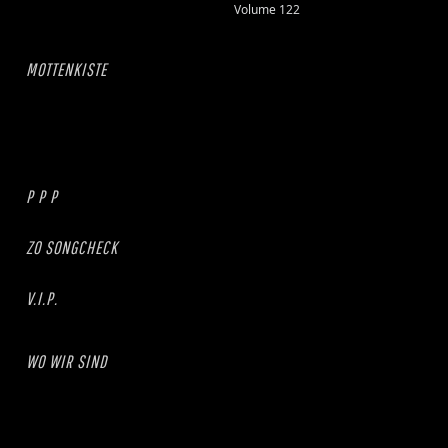
Volume 122
MOTTENKISTE
P P P
ZO SONGCHECK
V.I.P.
WO WIR SIND