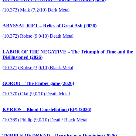
(10.373) Maik (7,2/10) Dark Metal
ABYSSAL RIFT – Relics of Great Ash (2026)
(10.372) Robse (9,0/10) Death Metal
LABOR OF THE NEGATIVE – The Triumph of Time and the
Disillusioned (2026)
(10.371) Robse (3,0/10) Black Metal
GOROD – The Ember gone (2026)
(10.370) Olaf (9,0/10) Death Metal
KYRIOS – Blood Constellation (EP) (2026)
(10.369) Phillip (9,0/10) Death/ Black Metal
TEMPLE OF DREAD – Dreadspawn Dominion (2026)