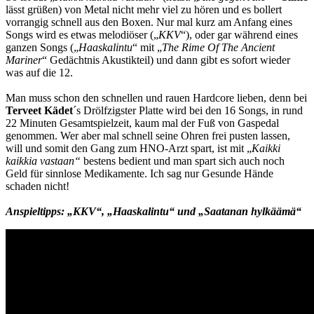
lässt grüßen) von Metal nicht mehr viel zu hören und es bollert
vorrangig schnell aus den Boxen. Nur mal kurz am Anfang eines
Songs wird es etwas melodiöser („
KKV
“), oder gar während eines
ganzen Songs („
Haaskalintu
“ mit „
The Rime Of The Ancient
Mariner
“ Gedächtnis Akustikteil) und dann gibt es sofort wieder
was auf die 12.
Man muss schon den schnellen und rauen Hardcore lieben, denn bei
Terveet Kädet
´s Drölfzigster Platte wird bei den 16 Songs, in rund
22 Minuten Gesamtspielzeit, kaum mal der Fuß von Gaspedal
genommen. Wer aber mal schnell seine Ohren frei pusten lassen,
will und somit den Gang zum HNO-Arzt spart, ist mit „
Kaikki
kaikkia vastaan“
bestens bedient und man spart sich auch noch
Geld für sinnlose Medikamente. Ich sag nur Gesunde Hände
schaden nicht!
Anspieltipps: „KKV“, „Haaskalintu“ und „Saatanan hylkäämä“