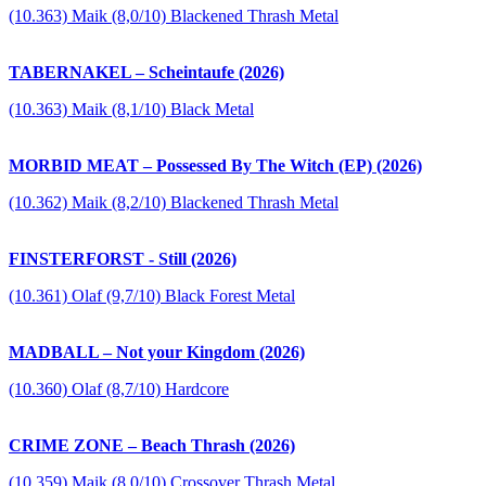
(10.363) Maik (8,0/10) Blackened Thrash Metal
TABERNAKEL – Scheintaufe (2026)
(10.363) Maik (8,1/10) Black Metal
MORBID MEAT – Possessed By The Witch (EP) (2026)
(10.362) Maik (8,2/10) Blackened Thrash Metal
FINSTERFORST - Still (2026)
(10.361) Olaf (9,7/10) Black Forest Metal
MADBALL – Not your Kingdom (2026)
(10.360) Olaf (8,7/10) Hardcore
CRIME ZONE – Beach Thrash (2026)
(10.359) Maik (8,0/10) Crossover Thrash Metal