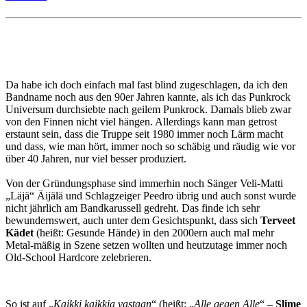
Da habe ich doch einfach mal fast blind zugeschlagen, da ich den
Bandname noch aus den 90er Jahren kannte, als ich das Punkrock
Universum durchsiebte nach geilem Punkrock. Damals blieb zwar
von den Finnen nicht viel hängen. Allerdings kann man getrost
erstaunt sein, dass die Truppe seit 1980 immer noch Lärm macht
und dass, wie man hört, immer noch so schäbig und räudig wie vor
über 40 Jahren, nur viel besser produziert.
Von der Gründungsphase sind immerhin noch Sänger Veli-Matti
„Läjä“ Äijälä und Schlagzeiger Peedro übrig und auch sonst wurde
nicht jährlich am Bandkarussell gedreht. Das finde ich sehr
bewundernswert, auch unter dem Gesichtspunkt, dass sich
Terveet
Kädet
(heißt: Gesunde Hände) in den 2000ern auch mal mehr
Metal-mäßig in Szene setzen wollten und heutzutage immer noch
Old-School Hardcore zelebrieren.
So ist auf „
Kaikki kaikkia vastaan
“ (heißt: „
Alle gegen Alle
“ –
Slime