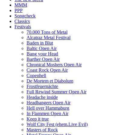
MMM
PPP
Songcheck
Classics
Festivals
70.000 Tons of Metal
Alcatraz Metal Festival
Baden in Blut
Baltic Open Air
Bang your Head
Barther Open Air
Chronical Moshers Open Air
Coast Rock Open Air
Copenhell
De Mortem et Diabolum
Frostfeuernächte
Full Rewind Summer Open Air
Headache inside
Headbangers Open Air
Hell over Hammaburg
In Flammen Open Air
Keep it true
Wolf City Fest (ehem.Live Evil)
Masters of Rock