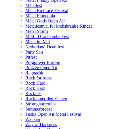
Metal Frenzy Open Air
Metalfest
Metal Embrace Festival
Metal Franconia
Metal Gods Open Air
Metalfestival für krebskranke Kinder
Metal Storm
Morbid Catacombs Fest
Mosh im Mai
Netherland Deathfest
Party San
Pitfest
Progpower Europe
Protzen Open Air
Ragnarök
Rock for roots
Rock Hard
Rock Harz
Rockfels
Rock unter den Eichen
Stromgitarrenfest
Summerbreeze
Tuska Open Air Metal Festival
Wacken
Way of Darkness