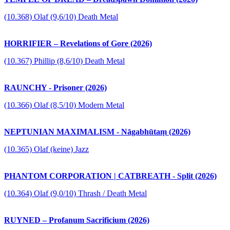
(10.368) Olaf (9,6/10) Death Metal
HORRIFIER – Revelations of Gore (2026)
(10.367) Phillip (8,6/10) Death Metal
RAUNCHY - Prisoner (2026)
(10.366) Olaf (8,5/10) Modern Metal
NEPTUNIAN MAXIMALISM - Nāgabhūtaṃ (2026)
(10.365) Olaf (keine) Jazz
PHANTOM CORPORATION | CATBREATH - Split (2026)
(10.364) Olaf (9,0/10) Thrash / Death Metal
RUYNED – Profanum Sacrificium (2026)