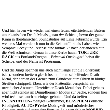
Und hier haben wir wieder mal einen fetten, eitertriefenden Batzen
amerikanischen Death Metals genau
der
Schiene, bevor der ganze
Kram in floridanischen Soundstudios auf Linie gebracht wurde. Ein
weiteres Mal werde ich nun in die Zeit entführt, als Labels wie
Seraphic Decay und Relapse eine brutale 7“ nach der anderen auf
die Welt schmissen. Genau in diese Kerbe hauen
TORTURE
RACK
aus Portland/Oregon.
„Primeval Onslaught“
heisst die
Scheibe, und der Name ist Programm.
Und die Jungs spannen uns auch nicht lange auf die Folterbank
(sic!), sondern brettern gleich los mit ihrem schleifenden Death
Metal, der hart an der Grenze zum Grindcore eure Ohren in blutige
Streifen schnippelt. Eben, wie der Plattentitel verspricht, ein
urzeitlicher Ansturm. Urzeitlicher Death Metal also. Dabei geht es
aber nicht ständig im Dumpfheimer- Modus zur Sache, sondern hier
wird technisch auch so einiges geboten. Und da treffen
INCANTATION
- mäßiges Getrümmer,
BLASPHEMY
onische
Räudigkeit,
AUTOSPY
eske Modrigkeit und mörderisches
Geblaste auch auf vertrackte Parts im Stile von frühen
MORBID