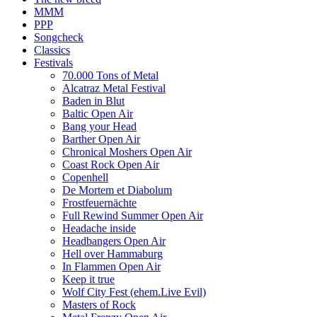
MMM
PPP
Songcheck
Classics
Festivals
70.000 Tons of Metal
Alcatraz Metal Festival
Baden in Blut
Baltic Open Air
Bang your Head
Barther Open Air
Chronical Moshers Open Air
Coast Rock Open Air
Copenhell
De Mortem et Diabolum
Frostfeuernächte
Full Rewind Summer Open Air
Headache inside
Headbangers Open Air
Hell over Hammaburg
In Flammen Open Air
Keep it true
Wolf City Fest (ehem.Live Evil)
Masters of Rock