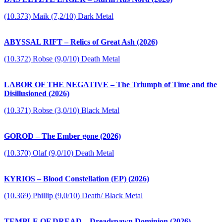
(10.373) Maik (7,2/10) Dark Metal
ABYSSAL RIFT – Relics of Great Ash (2026)
(10.372) Robse (9,0/10) Death Metal
LABOR OF THE NEGATIVE – The Triumph of Time and the
Disillusioned (2026)
(10.371) Robse (3,0/10) Black Metal
GOROD – The Ember gone (2026)
(10.370) Olaf (9,0/10) Death Metal
KYRIOS – Blood Constellation (EP) (2026)
(10.369) Phillip (9,0/10) Death/ Black Metal
TEMPLE OF DREAD – Dreadspawn Dominion (2026)