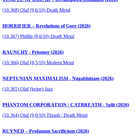
(10.368) Olaf (9,6/10) Death Metal
HORRIFIER – Revelations of Gore (2026)
(10.367) Phillip (8,6/10) Death Metal
RAUNCHY - Prisoner (2026)
(10.366) Olaf (8,5/10) Modern Metal
NEPTUNIAN MAXIMALISM - Nāgabhūtaṃ (2026)
(10.365) Olaf (keine) Jazz
PHANTOM CORPORATION | CATBREATH - Split (2026)
(10.364) Olaf (9,0/10) Thrash / Death Metal
RUYNED – Profanum Sacrificium (2026)