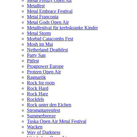
Metal Frenzy Open Air
Metalfest
Metal Embrace Festival
Metal Franconia
Metal Gods Open Air
Metalfestival für krebskranke Kinder
Metal Storm
Morbid Catacombs Fest
Mosh im Mai
Netherland Deathfest
Party San
Pitfest
Progpower Europe
Protzen Open Air
Ragnarök
Rock for roots
Rock Hard
Rock Harz
Rockfels
Rock unter den Eichen
Stromgitarrenfest
Summerbreeze
Tuska Open Air Metal Festival
Wacken
Way of Darkness