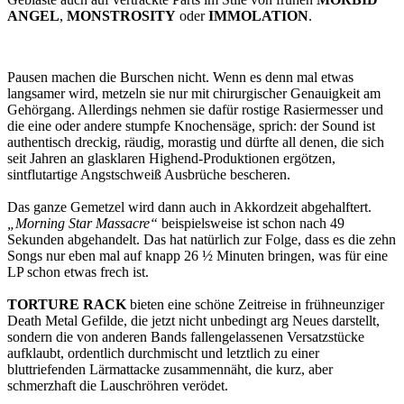
ANGEL
,
MONSTROSITY
oder
IMMOLATION
.
Pausen machen die Burschen nicht. Wenn es denn mal etwas
langsamer wird, metzeln sie nur mit chirurgischer Genauigkeit am
Gehörgang. Allerdings nehmen sie dafür rostige Rasiermesser und
die eine oder andere stumpfe Knochensäge, sprich: der Sound ist
authentisch dreckig, räudig, morastig und dürfte all denen, die sich
seit Jahren an glasklaren Highend-Produktionen ergötzen,
sintflutartige Angstschweiß Ausbrüche bescheren.
Das ganze Gemetzel wird dann auch in Akkordzeit abgehalftert.
„Morning Star Massacre“
beispielsweise ist schon nach 49
Sekunden abgehandelt. Das hat natürlich zur Folge, dass es die zehn
Songs nur eben mal auf knapp 26 ½ Minuten bringen, was für eine
LP schon etwas frech ist.
TORTURE RACK
bieten eine schöne Zeitreise in frühneunziger
Death Metal Gefilde, die jetzt nicht unbedingt arg Neues darstellt,
sondern die von anderen Bands fallengelassenen Versatzstücke
aufklaubt, ordentlich durchmischt und letztlich zu einer
bluttriefenden Lärmattacke zusammennäht, die kurz, aber
schmerzhaft die Lauschröhren verödet.