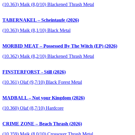
(10.363) Maik (8,0/10) Blackened Thrash Metal
TABERNAKEL – Scheintaufe (2026)
(10.363) Maik (8,1/10) Black Metal
MORBID MEAT – Possessed By The Witch (EP) (2026)
(10.362) Maik (8,2/10) Blackened Thrash Metal
FINSTERFORST - Still (2026)
(10.361) Olaf (9,7/10) Black Forest Metal
MADBALL – Not your Kingdom (2026)
(10.360) Olaf (8,7/10) Hardcore
CRIME ZONE – Beach Thrash (2026)
(10.359) Maik (8,0/10) Crossover Thrash Metal