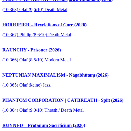
(10.368) Olaf (9,6/10) Death Metal
HORRIFIER – Revelations of Gore (2026)
(10.367) Phillip (8,6/10) Death Metal
RAUNCHY - Prisoner (2026)
(10.366) Olaf (8,5/10) Modern Metal
NEPTUNIAN MAXIMALISM - Nāgabhūtaṃ (2026)
(10.365) Olaf (keine) Jazz
PHANTOM CORPORATION | CATBREATH - Split (2026)
(10.364) Olaf (9,0/10) Thrash / Death Metal
RUYNED – Profanum Sacrificium (2026)