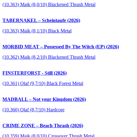
(10.363) Maik (8,0/10) Blackened Thrash Metal
TABERNAKEL – Scheintaufe (2026)
(10.363) Maik (8,1/10) Black Metal
MORBID MEAT – Possessed By The Witch (EP) (2026)
(10.362) Maik (8,2/10) Blackened Thrash Metal
FINSTERFORST - Still (2026)
(10.361) Olaf (9,7/10) Black Forest Metal
MADBALL – Not your Kingdom (2026)
(10.360) Olaf (8,7/10) Hardcore
CRIME ZONE – Beach Thrash (2026)
(10.359) Maik (8,0/10) Crossover Thrash Metal