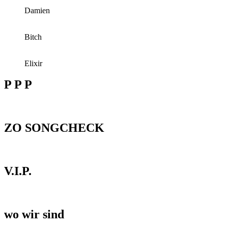
Damien
Bitch
Elixir
P P P
ZO SONGCHECK
V.I.P.
wo wir sind