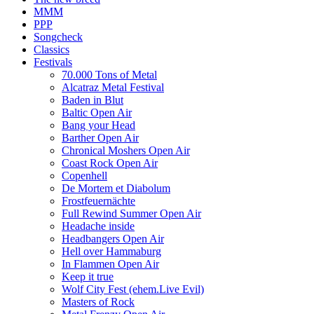
MMM
PPP
Songcheck
Classics
Festivals
70.000 Tons of Metal
Alcatraz Metal Festival
Baden in Blut
Baltic Open Air
Bang your Head
Barther Open Air
Chronical Moshers Open Air
Coast Rock Open Air
Copenhell
De Mortem et Diabolum
Frostfeuernächte
Full Rewind Summer Open Air
Headache inside
Headbangers Open Air
Hell over Hammaburg
In Flammen Open Air
Keep it true
Wolf City Fest (ehem.Live Evil)
Masters of Rock