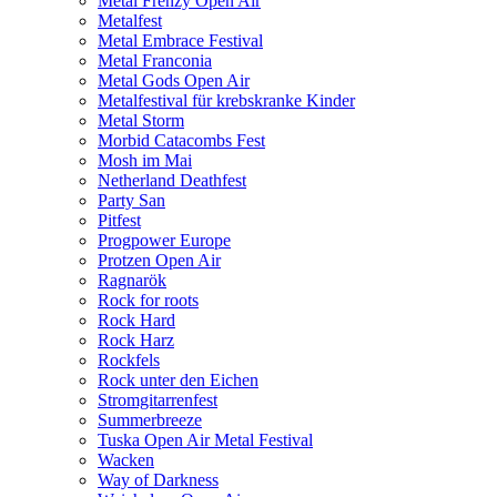
Metal Frenzy Open Air
Metalfest
Metal Embrace Festival
Metal Franconia
Metal Gods Open Air
Metalfestival für krebskranke Kinder
Metal Storm
Morbid Catacombs Fest
Mosh im Mai
Netherland Deathfest
Party San
Pitfest
Progpower Europe
Protzen Open Air
Ragnarök
Rock for roots
Rock Hard
Rock Harz
Rockfels
Rock unter den Eichen
Stromgitarrenfest
Summerbreeze
Tuska Open Air Metal Festival
Wacken
Way of Darkness