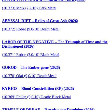
(10.373) Maik (7,2/10) Dark Metal
ABYSSAL RIFT – Relics of Great Ash (2026)
(10.372) Robse (9,0/10) Death Metal
LABOR OF THE NEGATIVE – The Triumph of Time and the
Disillusioned (2026)
(10.371) Robse (3,0/10) Black Metal
GOROD – The Ember gone (2026)
(10.370) Olaf (9,0/10) Death Metal
KYRIOS – Blood Constellation (EP) (2026)
(10.369) Phillip (9,0/10) Death/ Black Metal
TEMPLE OF DREAD – Dreadspawn Dominion (2026)