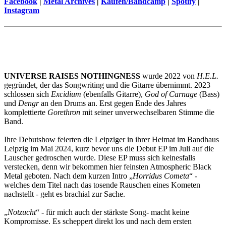
Facebook
|
Metal Archives
|
Kaufen/Bandcamp
|
Spotify
|
Instagram
UNIVERSE RAISES NOTHINGNESS
wurde 2022 von
H.E.L.
gegründet, der das Songwriting und die Gitarre übernimmt. 2023
schlossen sich
Excidium
(ebenfalls Gitarre),
God of Carnage
(Bass)
und
Dengr
an den Drums an. Erst gegen Ende des Jahres
komplettierte
Gorethron
mit seiner unverwechselbaren Stimme die
Band.
Ihre Debutshow feierten die Leipziger in ihrer Heimat im Bandhaus
Leipzig im Mai 2024, kurz bevor uns die Debut EP im Juli auf die
Lauscher gedroschen wurde. Diese EP muss sich keinesfalls
verstecken, denn wir bekommen hier feinsten Atmospheric Black
Metal geboten. Nach dem kurzen Intro „
Horridus Cometa
“ -
welches dem Titel nach das tosende Rauschen eines Kometen
nachstellt - geht es brachial zur Sache.
„
Notzucht
“ - für mich auch der stärkste Song- macht keine
Kompromisse. Es scheppert direkt los und nach dem ersten