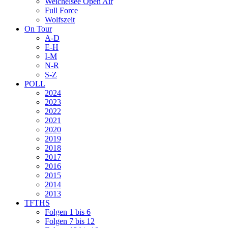
Weichelsee Open Air
Full Force
Wolfszeit
On Tour
A-D
E-H
I-M
N-R
S-Z
POLL
2024
2023
2022
2021
2020
2019
2018
2017
2016
2015
2014
2013
TFTHS
Folgen 1 bis 6
Folgen 7 bis 12