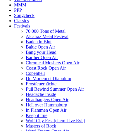
MMM
PPP
Songcheck
Classics
Festivals
70.000 Tons of Metal
Alcatraz Metal Festival
Baden in Blut
Baltic Open Air
Bang your Head
Barther Open Air
Chronical Moshers Open Air
Coast Rock Open Air
Copenhell
De Mortem et Diabolum
Frostfeuernächte
Full Rewind Summer Open Air
Headache inside
Headbangers Open Air
Hell over Hammaburg
In Flammen Open Air
Keep it true
Wolf City Fest (ehem.Live Evil)
Masters of Rock