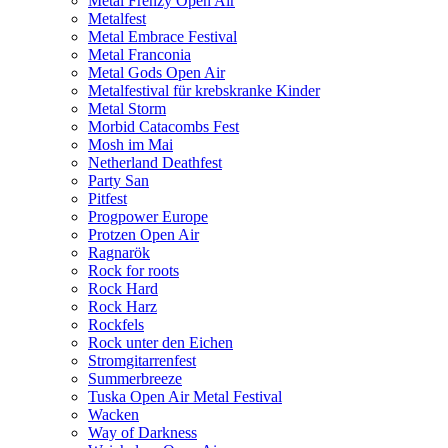
Metal Frenzy Open Air
Metalfest
Metal Embrace Festival
Metal Franconia
Metal Gods Open Air
Metalfestival für krebskranke Kinder
Metal Storm
Morbid Catacombs Fest
Mosh im Mai
Netherland Deathfest
Party San
Pitfest
Progpower Europe
Protzen Open Air
Ragnarök
Rock for roots
Rock Hard
Rock Harz
Rockfels
Rock unter den Eichen
Stromgitarrenfest
Summerbreeze
Tuska Open Air Metal Festival
Wacken
Way of Darkness