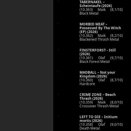
TABERNAKEL –
Scheintaufe (2026)
(10.363) Maik (8,1/10)
Black Metal
MORBID MEAT –
Possessed By The Witch
(EP) (2026)
(10.362) Maik (8,2/10)
Blackened Thrash Metal
FINSTERFORST - Still
(2026)
(10.361) Olaf (9,7/10)
Black Forest Metal
MADBALL – Not your
Kingdom (2026)
(10.360) Olaf (8,7/10)
Hardcore
CRIME ZONE – Beach
Thrash (2026)
(10.359) Maik (8,0/10)
Crossover Thrash Metal
LEFT TO DIE – Initium
mortis (2026)
(10.358) Olaf (9,0/10)
Death Metal