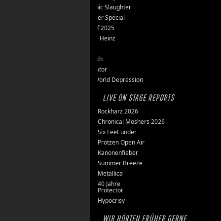
Teutonic Slaughter
Silvester Special
Best of 2025
Inge & Heinz
Thron
Stillbirth
Knorkator
New World Depression
LIVE ON STAGE REPORTS
Rockharz 2026
Chronical Moshers 2026
Six Feet under
Protzen Open Air
Kanonenfieber
Summer Breeze
Metallica
40 Jahre
Protector
Hypocrisy
WIR HÖRTEN FRÜHER GERNE