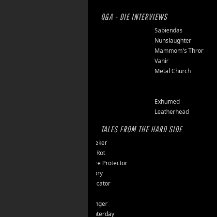
Q&A - DIE INTERVIEWS
Finsterforst
Sabiendas
Soulburn
Nunslaughter
Opfermoor
Mammom's Throne
Riket
Vanir
Floor Jansen
Metal Church
Triumpher
Reaper
Zepter
Exhumed
Tailgunner
Leatherhead
TALES FROM THE HARD SIDE
Endseeker
Jungle Rot
40 Jahre Protector
Vomitory
Messticator
Nalar
Clawfinger
Slaughterday