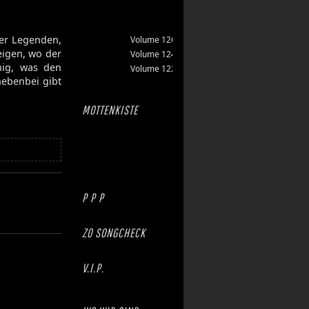
 der Legenden,
Volume 126
eigen, wo der
Volume 124
nig, was den
Volume 122
nebenbei gibt
MOTTENKISTE
P P P
ZO SONGCHECK
V.I.P.