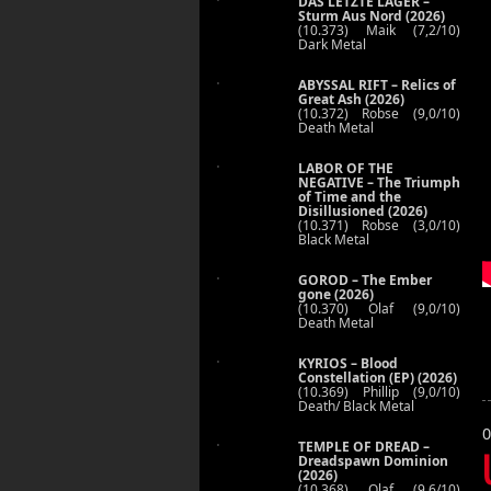
DAS LETZTE LAGER –
Sturm Aus Nord (2026)
(10.373) Maik (7,2/10)
Dark Metal
ABYSSAL RIFT – Relics of
Great Ash (2026)
(10.372) Robse (9,0/10)
Death Metal
LABOR OF THE
NEGATIVE – The Triumph
of Time and the
Disillusioned (2026)
(10.371) Robse (3,0/10)
Black Metal
GOROD – The Ember
gone (2026)
(10.370) Olaf (9,0/10)
Death Metal
KYRIOS – Blood
Constellation (EP) (2026)
(10.369) Phillip (9,0/10)
Death/ Black Metal
0
TEMPLE OF DREAD –
Dreadspawn Dominion
(2026)
(10.368) Olaf (9,6/10)