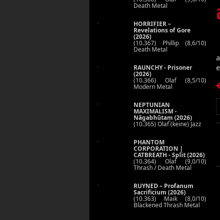
Death Metal
HORRIFIER –
Revelations of Gore
(2026)
(10.367) Phillip (8,6/10)
Death Metal
a
e
RAUNCHY - Prisoner
(2026)
(10.366) Olaf (8,5/10)
Modern Metal
NEPTUNIAN
MAXIMALISM -
Nāgabhūtaṃ (2026)
(10.365) Olaf (keine) Jazz
PHANTOM
CORPORATION |
CATBREATH - Split (2026)
(10.364) Olaf (9,0/10)
Thrash / Death Metal
RUYNED – Profanum
Sacrificium (2026)
(10.363) Maik (8,0/10)
Blackened Thrash Metal