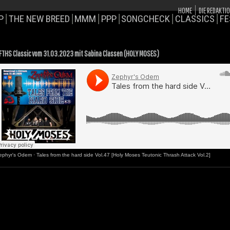
HOME
DIE REDAKTI
P
THE NEW BREED
MMM
PPP
SONGCHECK
CLASSICS
FE
FTHS Classic vom 31.03.2023 mit Sabina Classen (HOLY MOSES)
ephyr's Odem
·
Tales from the hard side Vol.47 [Holy Moses Teutonic Thrash Attack Vol.2]