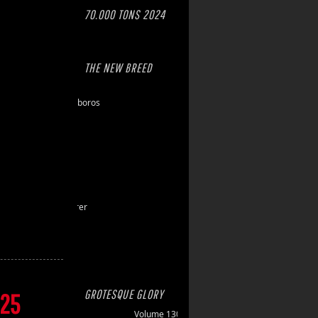
70.000 TONS 2024
THE NEW BREED
Eschaton
Dawn of Ouroboros
Toxic Hazard
Gasbrand
Disarray
Maktkamp
Stainless
Hartlight
Grand Devourer
Iron Echo
U.R.N.
Amethyst
GROTESQUE GLORY
 25
Volume 130