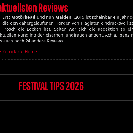
aktuellsten Reviews
Volume 129
Volume 128
Erst
Motörhead
und nun
Maiden
...2015 ist scheinbar ein Jahr
Volume 127
die den dahergelaufenen Horden von Plagiaten eindrucksvoll z
Volume 125
Frosch die Locken hat. Selten war sich die Redaktion so ei
Volume 123
ktuellen Rundling der eisernen Jungfrauen angeht. Achja...ganz 
s auch noch 24 andere Reviews...
Zurück zu: Home
Satan's Host
Damien
Bitch
Elixir
FESTIVAL TIPS 2026