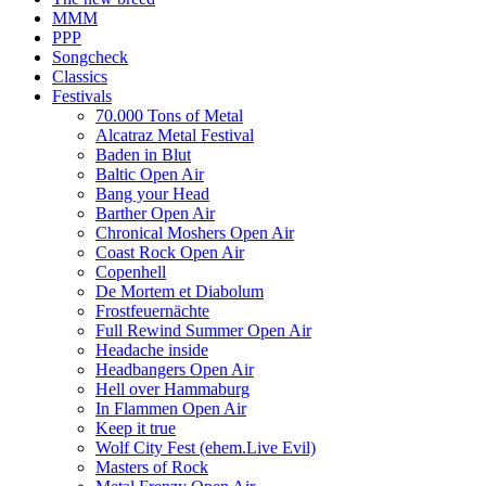
MMM
PPP
Songcheck
Classics
Festivals
70.000 Tons of Metal
Alcatraz Metal Festival
Baden in Blut
Baltic Open Air
Bang your Head
Barther Open Air
Chronical Moshers Open Air
Coast Rock Open Air
Copenhell
De Mortem et Diabolum
Frostfeuernächte
Full Rewind Summer Open Air
Headache inside
Headbangers Open Air
Hell over Hammaburg
In Flammen Open Air
Keep it true
Wolf City Fest (ehem.Live Evil)
Masters of Rock