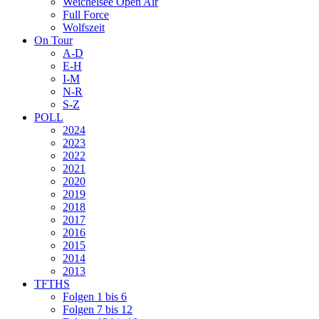
Weichelsee Open Air
Full Force
Wolfszeit
On Tour
A-D
E-H
I-M
N-R
S-Z
POLL
2024
2023
2022
2021
2020
2019
2018
2017
2016
2015
2014
2013
TFTHS
Folgen 1 bis 6
Folgen 7 bis 12