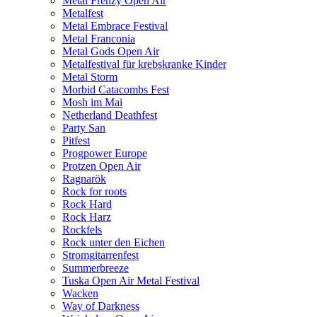
Metal Frenzy Open Air
Metalfest
Metal Embrace Festival
Metal Franconia
Metal Gods Open Air
Metalfestival für krebskranke Kinder
Metal Storm
Morbid Catacombs Fest
Mosh im Mai
Netherland Deathfest
Party San
Pitfest
Progpower Europe
Protzen Open Air
Ragnarök
Rock for roots
Rock Hard
Rock Harz
Rockfels
Rock unter den Eichen
Stromgitarrenfest
Summerbreeze
Tuska Open Air Metal Festival
Wacken
Way of Darkness