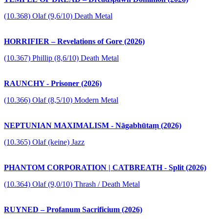
(10.368) Olaf (9,6/10) Death Metal
HORRIFIER – Revelations of Gore (2026)
(10.367) Phillip (8,6/10) Death Metal
RAUNCHY - Prisoner (2026)
(10.366) Olaf (8,5/10) Modern Metal
NEPTUNIAN MAXIMALISM - Nāgabhūtaṃ (2026)
(10.365) Olaf (keine) Jazz
PHANTOM CORPORATION | CATBREATH - Split (2026)
(10.364) Olaf (9,0/10) Thrash / Death Metal
RUYNED – Profanum Sacrificium (2026)