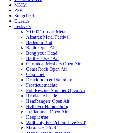
MMM
PPP
Songcheck
Classics
Festivals
70.000 Tons of Metal
Alcatraz Metal Festival
Baden in Blut
Baltic Open Air
Bang your Head
Barther Open Air
Chronical Moshers Open Air
Coast Rock Open Air
Copenhell
De Mortem et Diabolum
Frostfeuernächte
Full Rewind Summer Open Air
Headache inside
Headbangers Open Air
Hell over Hammaburg
In Flammen Open Air
Keep it true
Wolf City Fest (ehem.Live Evil)
Masters of Rock