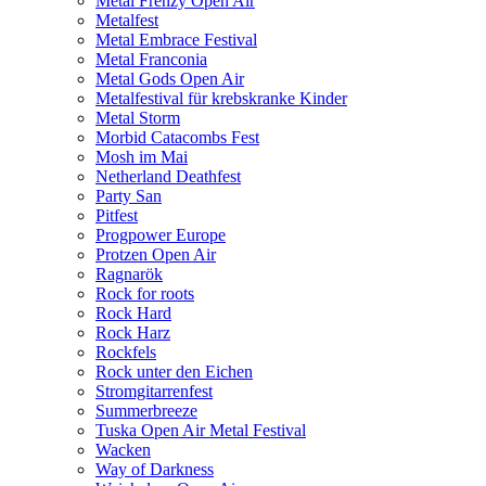
Metal Frenzy Open Air
Metalfest
Metal Embrace Festival
Metal Franconia
Metal Gods Open Air
Metalfestival für krebskranke Kinder
Metal Storm
Morbid Catacombs Fest
Mosh im Mai
Netherland Deathfest
Party San
Pitfest
Progpower Europe
Protzen Open Air
Ragnarök
Rock for roots
Rock Hard
Rock Harz
Rockfels
Rock unter den Eichen
Stromgitarrenfest
Summerbreeze
Tuska Open Air Metal Festival
Wacken
Way of Darkness