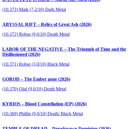
(10.373) Maik (7,2/10) Dark Metal
ABYSSAL RIFT – Relics of Great Ash (2026)
(10.372) Robse (9,0/10) Death Metal
LABOR OF THE NEGATIVE – The Triumph of Time and the
Disillusioned (2026)
(10.371) Robse (3,0/10) Black Metal
GOROD – The Ember gone (2026)
(10.370) Olaf (9,0/10) Death Metal
KYRIOS – Blood Constellation (EP) (2026)
(10.369) Phillip (9,0/10) Death/ Black Metal
TEMPLE OF DREAD – Dreadspawn Dominion (2026)