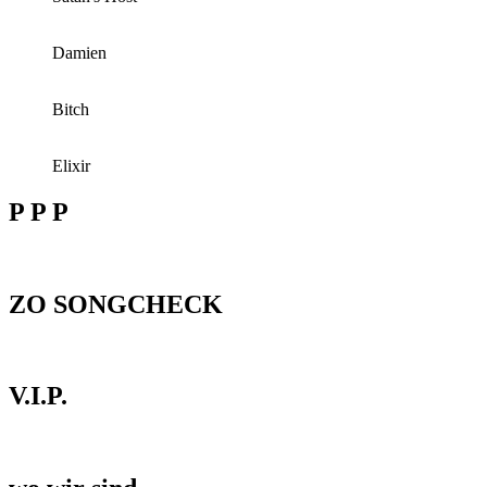
Damien
Bitch
Elixir
P P P
ZO SONGCHECK
V.I.P.