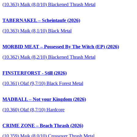
(10.363) Maik (8,0/10) Blackened Thrash Metal
TABERNAKEL – Scheintaufe (2026)
(10.363) Maik (8,1/10) Black Metal
MORBID MEAT – Possessed By The Witch (EP) (2026)
(10.362) Maik (8,2/10) Blackened Thrash Metal
FINSTERFORST - Still (2026)
(10.361) Olaf (9,7/10) Black Forest Metal
MADBALL – Not your Kingdom (2026)
(10.360) Olaf (8,7/10) Hardcore
CRIME ZONE – Beach Thrash (2026)
(10.359) Maik (8,0/10) Crossover Thrash Metal