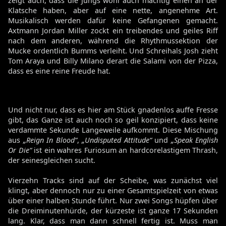
zeigt auch, dass die Jungs wohl auch mächtig einen an der
Klatsche haben, aber auf eine nette, angenehme Art.
Musikalisch werden dafür keine Gefangenen gemacht.
Axtmann Jordan Miller zockt ein treibendes und geiles Riff
nach dem anderen, während die Rhythmussektion der
Mucke ordentlich Bumms verleiht. Und Schreihals Josh zieht
Tom Araya und Billy Milano derart die Salami von der Pizza,
dass es eine reine Freude hat.
Und nicht nur, dass es hier am Stück gnadenlos auffe Fresse
gibt, das Ganze ist auch noch so geil konzipiert, dass keine
verdammte Sekunde Langeweile aufkommt. Diese Mischung
aus
„Reign In Blood“
,
„Undisputed Attitude“
und
„Speak English
Or Die“
ist ein wahres Furiosum an hardcorelastigem Thrash,
der seinesgleichen sucht.
Vierzehn Tracks sind auf der Scheibe, was zunächst viel
klingt, aber dennoch nur zu einer Gesamtspielzeit von etwas
über einer halben Stunde führt. Nur zwei Songs hüpfen über
die Dreiminutenhürde, der kürzeste ist ganze 17 Sekunden
lang. Klar, dass man dann schnell fertig ist. Muss man