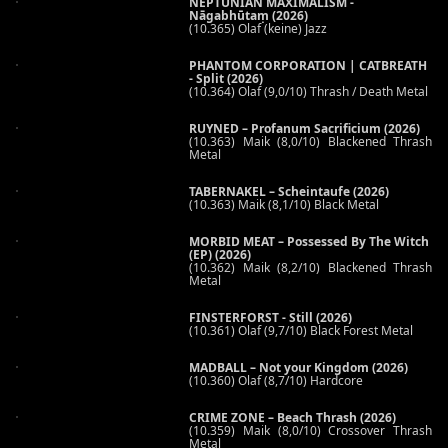
NEPTUNIAN MAXIMALISM -
Nāgabhūtaṃ (2026)
(10.365) Olaf (keine) Jazz
PHANTOM CORPORATION | CATBREATH
- Split (2026)
(10.364) Olaf (9,0/10) Thrash / Death Metal
RUYNED – Profanum Sacrificium (2026)
(10.363) Maik (8,0/10) Blackened Thrash
Metal
TABERNAKEL – Scheintaufe (2026)
(10.363) Maik (8,1/10) Black Metal
MORBID MEAT – Possessed By The Witch
(EP) (2026)
(10.362) Maik (8,2/10) Blackened Thrash
Metal
FINSTERFORST - Still (2026)
(10.361) Olaf (9,7/10) Black Forest Metal
MADBALL – Not your Kingdom (2026)
(10.360) Olaf (8,7/10) Hardcore
CRIME ZONE – Beach Thrash (2026)
(10.359) Maik (8,0/10) Crossover Thrash
Metal