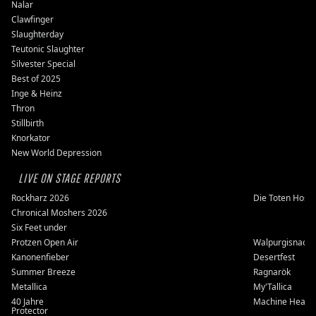
Nalar
Clawfinger
Slaughterday
Teutonic Slaughter
Silvester Special
Best of 2025
Inge & Heinz
Thron
Stillbirth
Knorkator
New World Depression
LIVE ON STAGE REPORTS
Rockharz 2026
Die Toten Hose
Chronical Moshers 2026
Six Feet under
Protzen Open Air
Walpurgisnacht
Kanonenfieber
Desertfest
Summer Breeze
Ragnarök
Metallica
My'Tallica
40 Jahre
Machine Head
Protector