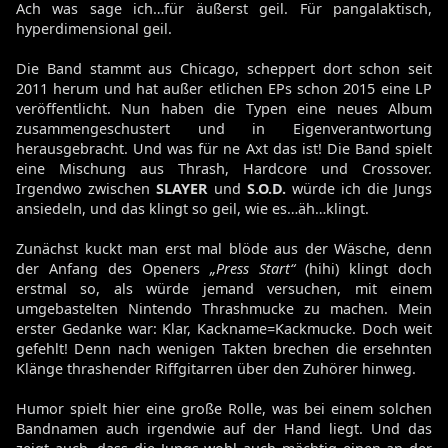
Ach was sage ich…für äußerst geil. Für pangalaktisch,
hyperdimensional geil.
Die Band stammt aus Chicago, scheppert dort schon seit
2011 herum und hat außer etlichen EPs schon 2015 eine LP
veröffentlicht. Nun haben die Typen eine neues Album
zusammengeschustert und in Eigenverantwortung
herausgebracht. Und was für ne Axt das ist! Die Band spielt
eine Mischung aus Thrash, Hardcore und Crossover.
Irgendwo zwischen
SLAYER
und
S.O.D.
würde ich die Jungs
ansiedeln, und das klingt so geil, wie es…äh…klingt.
Zunächst kuckt man erst mal blöde aus der Wäsche, denn
der Anfang des Openers
„Press Start“
(hihi) klingt doch
erstmal so, als würde jemand versuchen, mit einem
umgebastelten Nintendo Thrashmucke zu machen. Mein
erster Gedanke war: Klar, Kackname=Kackmucke. Doch weit
gefehlt! Denn nach wenigen Takten brechen die ersehnten
Klänge thrashender Riffgitarren über den Zuhörer hinweg.
Humor spielt hier eine große Rolle, was bei einem solchen
Bandnamen auch irgendwie auf der Hand liegt. Und das