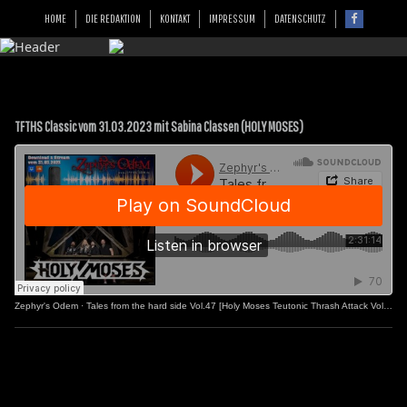
HOME
DIE REDAKTION
KONTAKT
IMPRESSUM
DATENSCHUTZ
TFTHS Classic vom 31.03.2023 mit Sabina Classen (HOLY MOSES)
Zephyr's Odem
·
Tales from the hard side Vol.47 [Holy Moses Teutonic Thrash Attack Vol.2]