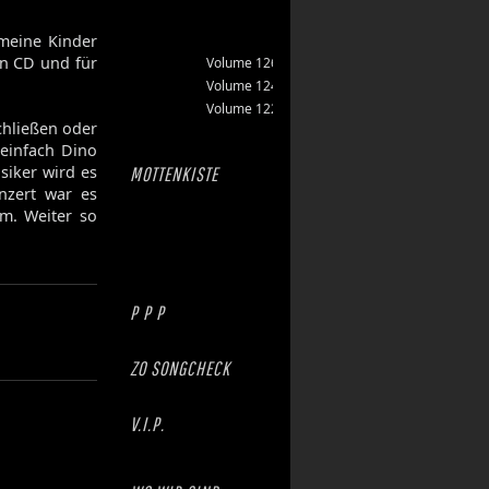
 meine Kinder
en CD und für
Volume 126
Volume 124
Volume 122
chließen oder
einfach Dino
usiker wird es
MOTTENKISTE
nzert war es
um. Weiter so
P P P
ZO SONGCHECK
V.I.P.