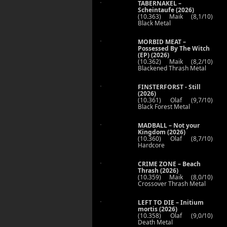
TABERNAKEL –
Scheintaufe (2026)
(10.363) Maik (8,1/10)
Black Metal
MORBID MEAT –
Possessed By The Witch
(EP) (2026)
(10.362) Maik (8,2/10)
Blackened Thrash Metal
FINSTERFORST - Still
(2026)
(10.361) Olaf (9,7/10)
Black Forest Metal
MADBALL – Not your
Kingdom (2026)
(10.360) Olaf (8,7/10)
Hardcore
CRIME ZONE – Beach
Thrash (2026)
(10.359) Maik (8,0/10)
Crossover Thrash Metal
LEFT TO DIE – Initium
mortis (2026)
(10.358) Olaf (9,0/10)
Death Metal