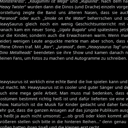
Monsterkrass
“, „
Kaugummi ist Mega
“ und „
Rupulina
“. Nach dem nä
Heavy Twister
“ wurden dann die Dinos (und Drache) einzeln vorgest
orstellung zeigte die Band uns älteren Nasen, dass sie au
Paranoid
“ oder auch „
Smoke on the Water
“ beherrschen und s
eavySaurus gleich noch ein wenig Geschichtsunterricht mit 
anach kam ein neuer Song. „
Ugala Bugala
“ und spätestens jetz
ur die Kinder, sondern auch die Erwachsenen warm. Wenn man
leider) wenigen Leute anguckte merkte man aber schon, dass 
ffene Ohren traf. Mit „
Rarr
“, „
Juranoid
“, dem „
Heavysaurus Tag
“ un
Dino Metalheads
“ beendeten sie ihre Show und kamen danach n
leinen Fans, um Fotos zu machen und Autogramme zu schreiben.
eavysaurus ist wirklich eine echte Band die live spielen kann und
ut macht. Mr. Heavysaurus ist in cooler und guter Sänger und der
uch eine mega geile Arbeit. Man muss mal bedenken, dass 
ostümen bestimmt richtig heiß ist und dafür lieferten sie eine w
how. Natürlich ist die Musik für Kinder gedacht und daher fan
ehr gut, dass die ganzen Ansagen auf das jüngste Publikum aus
s heißt ja auch nicht umsonst: „...ob groß oder klein kommt all
rößeren stellen sich bitte in die hinteren Reihen...“ denn genau 
Volume 131
roßen hatten ihren Spaß und die kleinen erst recht.