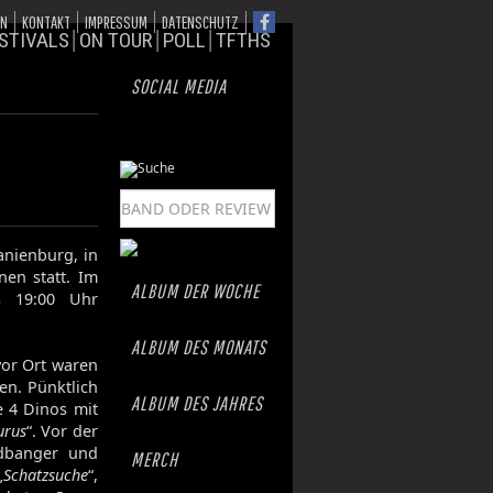
ON
KONTAKT
IMPRESSUM
DATENSCHUTZ
STIVALS
ON TOUR
POLL
TFTHS
SOCIAL MEDIA
anienburg, in
nen statt. Im
ALBUM DER WOCHE
s 19:00 Uhr
ALBUM DES MONATS
vor Ort waren
en. Pünktlich
ALBUM DES JAHRES
e 4 Dinos mit
urus
“. Vor der
adbanger und
MERCH
„
Schatzsuche
“,