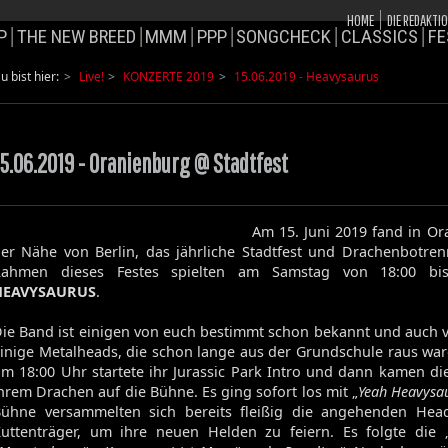
HOME
DIE REDAKTI
P
THE NEW BREED
MMM
PPP
SONGCHECK
CLASSICS
FE
u bist hier:
Live!
KONZERTE 2019
15.06.2019 - Heavysaurus
15.06.2019 - Oranienburg @ Stadtfest
Am 15. Juni 2019 fand in Or
er Nähe von Berlin, das jährliche Stadtfest und Drachenbotren
Rahmen dieses Festes spielten am Samstag von 18:00 bi
HEAVYSAURUS
.
ie Band ist einigen von euch bestimmt schon bekannt und auch 
inige Metalheads, die schon lange aus der Grundschule raus war
m 18:00 Uhr startete ihr Jurassic Park Intro und dann kamen di
hrem Drachen auf die Bühne. Es ging sofort los mit „
Yeah Heavysa
ühne versammelten sich bereits fleißig die angehenden He
uttenträger, um ihre neuen Helden zu feiern. Es folgte die 