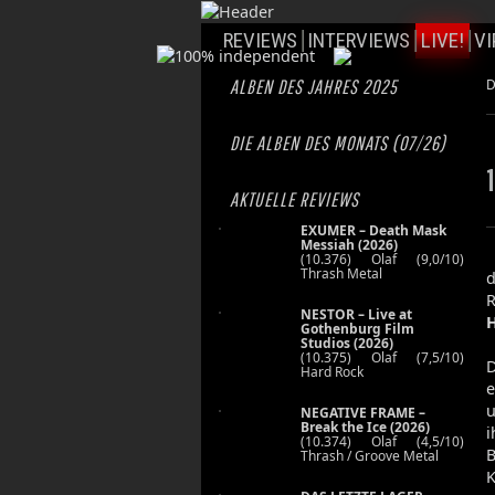
REVIEWS
INTERVIEWS
LIVE!
VI
ALBEN DES JAHRES 2025
D
DIE ALBEN DES MONATS (07/26)
AKTUELLE REVIEWS
EXUMER – Death Mask
Messiah (2026)
(10.376) Olaf (9,0/10)
Thrash Metal
d
NESTOR – Live at
Gothenburg Film
Studios (2026)
(10.375) Olaf (7,5/10)
D
Hard Rock
e
u
NEGATIVE FRAME –
Break the Ice (2026)
i
(10.374) Olaf (4,5/10)
B
Thrash / Groove Metal
K