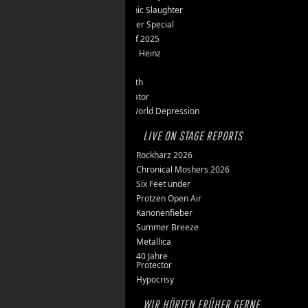
Teutonic Slaughter
Silvester Special
Best of 2025
Inge & Heinz
Thron
Stillbirth
Knorkator
New World Depression
LIVE ON STAGE REPORTS
Rockharz 2026
Chronical Moshers 2026
Six Feet under
Protzen Open Air
Kanonenfieber
Summer Breeze
Metallica
40 Jahre
Protector
Hypocrisy
WIR HÖRTEN FRÜHER GERNE