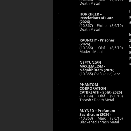
Death Metal
F
HORRIFIER –
a
Revelations of Gore
(2026)
i
(10.367) Phillip (8,6/10)
Death Metal
I
d
RAUNCHY - Prisoner
(2026)
M
(10.366) Olaf (8,5/10)
Modern Metal
a
j
NEPTUNIAN
u
MAXIMALISM -
Nāgabhūtaṃ (2026)
(10.365) Olaf (keine) Jazz
PHANTOM
CORPORATION |
CATBREATH - Split (2026)
(10.364) Olaf (9,0/10)
Thrash / Death Metal
RUYNED – Profanum
Sacrificium (2026)
(10.363) Maik (8,0/10)
Blackened Thrash Metal