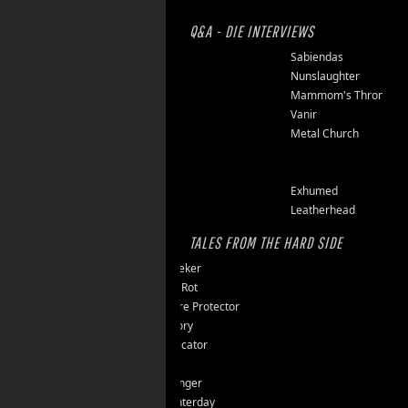
Q&A - DIE INTERVIEWS
Finsterforst
Sabiendas
Soulburn
Nunslaughter
Opfermoor
Mammom's Throne
Riket
Vanir
Floor Jansen
Metal Church
Triumpher
Reaper
Zepter
Exhumed
Tailgunner
Leatherhead
TALES FROM THE HARD SIDE
Endseeker
Jungle Rot
40 Jahre Protector
Vomitory
Messticator
Nalar
Clawfinger
Slaughterday