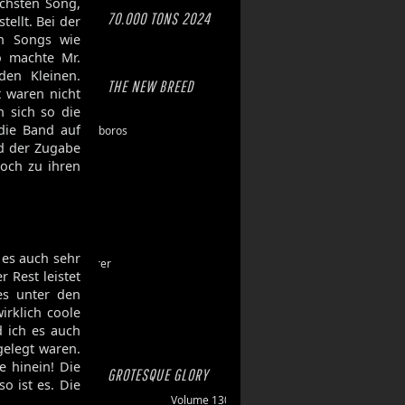
chsten Song,
70.000 TONS 2024
ellt. Bei der
ch Songs wie
o machte Mr.
den Kleinen.
THE NEW BREED
t waren nicht
 sich so die
Eschaton
die Band auf
Dawn of Ouroboros
d der Zugabe
Toxic Hazard
och zu ihren
Gasbrand
Disarray
Maktkamp
Stainless
Hartlight
 es auch sehr
Grand Devourer
 Rest leistet
Iron Echo
es unter den
U.R.N.
irklich coole
Amethyst
d ich es auch
gelegt waren.
e hinein! Die
GROTESQUE GLORY
so ist es. Die
Volume 130