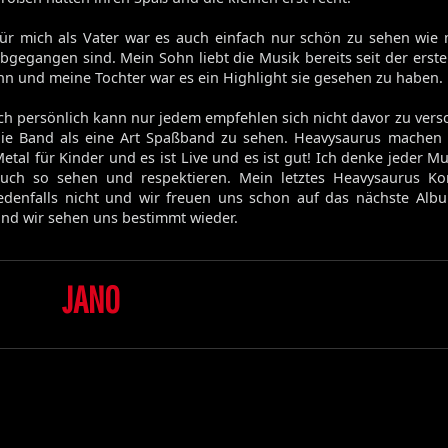
Volume 129
ür mich als Vater war es auch einfach nur schön zu sehen wie
Volume 128
bgegangen sind. Mein Sohn liebt die Musik bereits seit der erst
Volume 127
hn und meine Tochter war es ein Highlight sie gesehen zu haben.
Volume 125
Volume 123
ch persönlich kann nur jedem empfehlen sich nicht davor zu vers
ie Band als eine Art Spaßband zu sehen. Heavysaurus machen 
etal für Kinder und es ist Live und es ist gut! Ich denke jeder M
uch so sehen und respektieren. Mein letztes Heavysaurus Ko
Satan's Host
edenfalls nicht und wir freuen uns schon auf das nächste Alb
Damien
nd wir sehen uns bestimmt wieder.
Bitch
Elixir
JANO