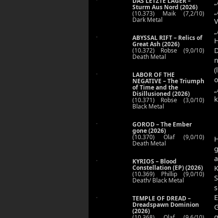
DAS LETZTE LAGER –
„
Sturm Aus Nord (2026)
„
(10.373) Maik (7,2/10)
Dark Metal
V
„
ABYSSAL RIFT – Relics of
H
Great Ash (2026)
D
(10.372) Robse (9,0/10)
Death Metal
n
(
LABOR OF THE
o
NEGATIVE – The Triumph
of Time and the
„
Disillusioned (2026)
k
(10.371) Robse (3,0/10)
Black Metal
GOROD – The Ember
gone (2026)
(10.370) Olaf (9,0/10)
H
Death Metal
g
a
KYRIOS – Blood
Constellation (EP) (2026)
K
(10.369) Phillip (9,0/10)
S
Death/ Black Metal
s
E
TEMPLE OF DREAD –
Dreadspawn Dominion
G
(2026)
g
(10.368) Olaf (9,6/10)