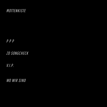
MOTTENKISTE
P P P
ZO SONGCHECK
V.I.P.
WO WIR SIND