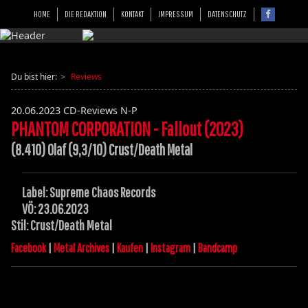
HOME
DIE REDAKTION
KONTAKT
IMPRESSUM
DATENSCHUTZ
Du bist hier:
Reviews
20.06.2023
CD-Reviews N-P
PHANTOM CORPORATION - Fallout (2023)
(8.410) Olaf (9,3/10) Crust/Death Metal
Label: Supreme Chaos Records
VÖ: 23.06.2023
Stil: Crust/Death Metal
Facebook
|
Metal Archives
|
Kaufen
|
Instagram
|
Bandcamp