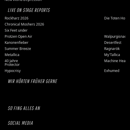
LIVE ON STAGE REPORTS
Rockharz 2026
Die Toten Hose
Chronical Moshers 2026
Six Feet under
Protzen Open Air
Walpurgisnacht
Kanonenfieber
Desertfest
Summer Breeze
Ragnarök
Metallica
My'Tallica
40 Jahre
Machine Head
Protector
Hypocrisy
Exhumed
WIR HÖRTEN FRÜHER GERNE
SO FING ALLES AN
SOCIAL MEDIA