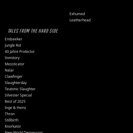
Exhumed
Leatherhead
TALES FROM THE HARD SIDE
Endseeker
Jungle Rot
40 Jahre Protector
Vomitory
Messticator
Nalar
Clawfinger
Slaughterday
Teutonic Slaughter
Silvester Special
Best of 2025
Inge & Heinz
Thron
Stillbirth
Knorkator
New World Depression