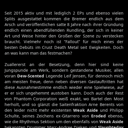
Seit 2015 aktiv und mit lediglich 2 EPs und ebenso vielen
Splits ausgestattet kommen die Bremer endlich aus dem
Arsch und veröffentlichen satte 8 Jahre nach ihrer Gründung
endlich einen abendfüllenden Rundling, der sich in keiner
Art und Weise hinter den Großen der Szene zu verstecken
braucht. Vielmehr noch ist ”Fallout” für mich eines der
besten Debüts im Crust Death Metal seit Ewigkeiten. Doch
an was kann man das festmachen?
Zuallererst an der Besetzung, denn hier sind keine
Jungspunde am Werk, sondern gestandene Musiker, allen
voran
Dew-Scented
Legende Leif Jensen, für dennoch mich
am meisten freue, denn neben diversen Gastauftritten hat
diese Ausnahmestimme endlich wieder eine Spielwiese, auf
er er sich ungehemmt austoben kann. Doch auch der Rest
von Phantom Corporation weiß exakt, wo Bartel den Most
herholt, und so glänzt die Saitenfraktion Arne Berents von
den leider nicht mehr existenten
Weak Aside
und Philipp
Schulte, seines Zeichens ex-Gitarrero von
Eroded
ebenso,
wie die Rhythmus Sektion um den ebenfalls von
Weak Aside
bekannten Drummer Marc-Andree Dieken und
Slaughteday