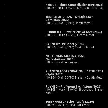
KYRIOS – Blood Constellation (EP) (2026)
(10.369) Phillip (9,0/10) Death/ Black Metal
TEMPLE OF DREAD – Dreadspawn
Dominion (2026)
(10.368) Olaf (9,6/10) Death Metal
HORRIFIER – Revelations of Gore (2026)
(10.367) Phillip (8,6/10) Death Metal
RAUNCHY - Prisoner (2026)
(10.366) Olaf (8,5/10) Modern Metal
NEPTUNIAN MAXIMALISM -
Nāgabhūtaṃ (2026)
(10.365) Olaf (keine) Jazz
PHANTOM CORPORATION | CATBREATH
- Split (2026)
(10.364) Olaf (9,0/10) Thrash / Death Metal
RUYNED – Profanum Sacrificium (2026)
(10.363) Maik (8,0/10) Blackened Thrash
Metal
TABERNAKEL – Scheintaufe (2026)
(10.363) Maik (8,1/10) Black Metal