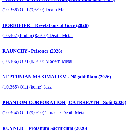
(10.368) Olaf (9,6/10) Death Metal
HORRIFIER – Revelations of Gore (2026)
(10.367) Phillip (8,6/10) Death Metal
RAUNCHY - Prisoner (2026)
(10.366) Olaf (8,5/10) Modern Metal
NEPTUNIAN MAXIMALISM - Nāgabhūtaṃ (2026)
(10.365) Olaf (keine) Jazz
PHANTOM CORPORATION | CATBREATH - Split (2026)
(10.364) Olaf (9,0/10) Thrash / Death Metal
RUYNED – Profanum Sacrificium (2026)