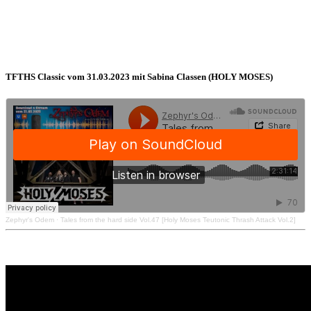
TFTHS Classic vom 31.03.2023 mit Sabina Classen (HOLY MOSES)
Zephyr's Odem
·
Tales from the hard side Vol.47 [Holy Moses Teutonic Thrash Attack Vol.2]