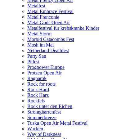
Metal Frenzy Open Air
Metalfest
Metal Embrace Festival
Metal Franconia
Metal Gods Open Air
Metalfestival für krebskranke Kinder
Metal Storm
Morbid Catacombs Fest
Mosh im Mai
Netherland Deathfest
Party San
Pitfest
Progpower Europe
Protzen Open Air
Ragnarök
Rock for roots
Rock Hard
Rock Harz
Rockfels
Rock unter den Eichen
Stromgitarrenfest
Summerbreeze
Tuska Open Air Metal Festival
Wacken
Way of Darkness