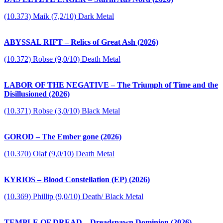
(10.373) Maik (7,2/10) Dark Metal
ABYSSAL RIFT – Relics of Great Ash (2026)
(10.372) Robse (9,0/10) Death Metal
LABOR OF THE NEGATIVE – The Triumph of Time and the
Disillusioned (2026)
(10.371) Robse (3,0/10) Black Metal
GOROD – The Ember gone (2026)
(10.370) Olaf (9,0/10) Death Metal
KYRIOS – Blood Constellation (EP) (2026)
(10.369) Phillip (9,0/10) Death/ Black Metal
TEMPLE OF DREAD – Dreadspawn Dominion (2026)