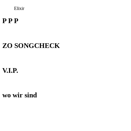
Elixir
P P P
ZO SONGCHECK
V.I.P.
wo wir sind