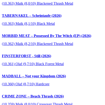
(10.363) Maik (8,0/10) Blackened Thrash Metal
TABERNAKEL – Scheintaufe (2026)
(10.363) Maik (8,1/10) Black Metal
MORBID MEAT – Possessed By The Witch (EP) (2026)
(10.362) Maik (8,2/10) Blackened Thrash Metal
FINSTERFORST - Still (2026)
(10.361) Olaf (9,7/10) Black Forest Metal
MADBALL – Not your Kingdom (2026)
(10.360) Olaf (8,7/10) Hardcore
CRIME ZONE – Beach Thrash (2026)
(10.359) Maik (8,0/10) Crossover Thrash Metal