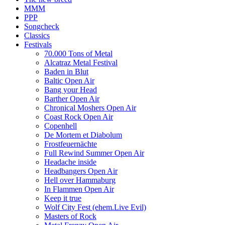
MMM
PPP
Songcheck
Classics
Festivals
70.000 Tons of Metal
Alcatraz Metal Festival
Baden in Blut
Baltic Open Air
Bang your Head
Barther Open Air
Chronical Moshers Open Air
Coast Rock Open Air
Copenhell
De Mortem et Diabolum
Frostfeuernächte
Full Rewind Summer Open Air
Headache inside
Headbangers Open Air
Hell over Hammaburg
In Flammen Open Air
Keep it true
Wolf City Fest (ehem.Live Evil)
Masters of Rock