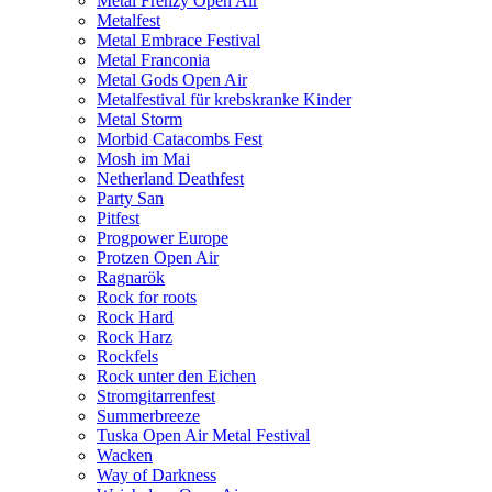
Metal Frenzy Open Air
Metalfest
Metal Embrace Festival
Metal Franconia
Metal Gods Open Air
Metalfestival für krebskranke Kinder
Metal Storm
Morbid Catacombs Fest
Mosh im Mai
Netherland Deathfest
Party San
Pitfest
Progpower Europe
Protzen Open Air
Ragnarök
Rock for roots
Rock Hard
Rock Harz
Rockfels
Rock unter den Eichen
Stromgitarrenfest
Summerbreeze
Tuska Open Air Metal Festival
Wacken
Way of Darkness