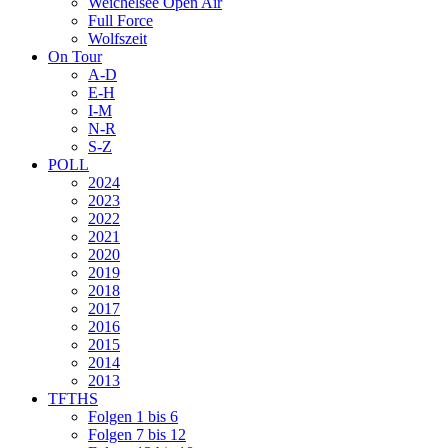
Weichelsee Open Air
Full Force
Wolfszeit
On Tour
A-D
E-H
I-M
N-R
S-Z
POLL
2024
2023
2022
2021
2020
2019
2018
2017
2016
2015
2014
2013
TFTHS
Folgen 1 bis 6
Folgen 7 bis 12