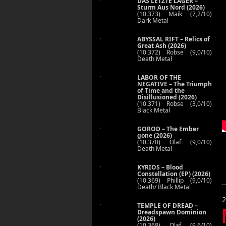
DAS LETZTE LAGER –
Sturm Aus Nord (2026)
(10.373) Maik (7,2/10)
Dark Metal
ABYSSAL RIFT – Relics of
Great Ash (2026)
(10.372) Robse (9,0/10)
Death Metal
LABOR OF THE
NEGATIVE – The Triumph
of Time and the
Disillusioned (2026)
(10.371) Robse (3,0/10)
Black Metal
GOROD – The Ember
gone (2026)
(10.370) Olaf (9,0/10)
Death Metal
KYRIOS – Blood
Constellation (EP) (2026)
(10.369) Phillip (9,0/10)
Death/ Black Metal
2
TEMPLE OF DREAD –
Dreadspawn Dominion
(2026)
(10.368) Olaf (9,6/10)