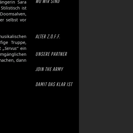
WO WIR SIND
ängerin Sara
ilistisch ist
Doomsalven,
r selbst vor
ALTER Z.O.F.F.
usikalischen
pfige Truppe,
it
„Servus“
ein
UNSERE PARTNER
mgänglichen
rmachen, dann
JOIN THE ARMY
DAMIT DAS KLAR IST