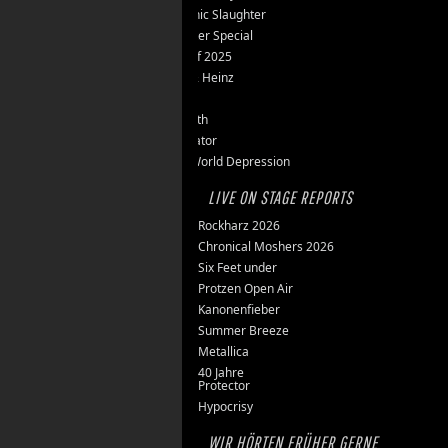
Teutonic Slaughter
Silvester Special
Best of 2025
Inge & Heinz
Thron
Stillbirth
Knorkator
New World Depression
LIVE ON STAGE REPORTS
Rockharz 2026
Chronical Moshers 2026
Six Feet under
Protzen Open Air
Kanonenfieber
Summer Breeze
Metallica
40 Jahre
Protector
Hypocrisy
WIR HÖRTEN FRÜHER GERNE