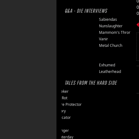
0
0
Q&A - DIE INTERVIEWS
0
Finsterforst
Sabiendas
Soulburn
Nunslaughter
Opfermoor
Mammom's Throne
Riket
Vanir
Floor Jansen
Metal Church
Triumpher
Reaper
Zepter
Exhumed
Tailgunner
Leatherhead
TALES FROM THE HARD SIDE
Endseeker
Jungle Rot
40 Jahre Protector
Vomitory
Messticator
Nalar
Clawfinger
Slaughterday