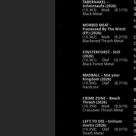
S
TABERNAKEL –
Scheintaufe (2026)
g
(10.363) Maik (8,1/10)
Black Metal
s
MORBID MEAT –
o
Possessed By The Witch
(EP) (2026)
D
(10.362) Maik (8,2/10)
Blackened Thrash Metal
G
FINSTERFORST - Still
(2026)
(10.361) Olaf (9,7/10)
I
Black Forest Metal
s
MADBALL – Not your
A
Kingdom (2026)
(10.360) Olaf (8,7/10)
Hardcore
B
CRIME ZONE – Beach
T
Thrash (2026)
0
(10.359) Maik (8,0/10)
Crossover Thrash Metal
0
0
LEFT TO DIE – Initium
0
mortis (2026)
(10.358) Olaf (9,0/10)
0
Death Metal