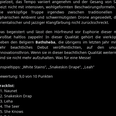
pielzeit, das Tempo variiert angenehm und der Gesang von S
eizt nicht mit intensiven, wohlgeformten Beschwörungsformeln. St
die vierköpfige Truppe irgendwo zwischen traditionellen 
phärischen Ambient und schwermütigsten Drone angesiedelt, de
rientalischer und jazziger Klangfärbung nicht zurückschreckt.
as begeistert und lässt den Hörfreund vor Euphorie dieser m
roßtat haltlos zappeln! In dieser Qualität gehört die vierkö
neben den Belgiern
Bathsheba
, die übrigens im letzten Jahr m
sehr beachtliches Debut veröffentlichten, auf den unu
nnovationsthron. Wenn sie in dieser beachtlichen Qualität weite
ind sie nicht mehr aufzuhalten. Was für eine Messe!
nspieltipps: „White Stains“, „Snakeskin Drape“, „Leah“
ewertung: 9,0 von 10 Punkten
racklist:
1. Naunet
2. Snakeskin Drap
3. Leha
4. The Seer
5. She Knows