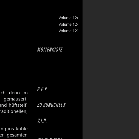
Volume 126
Volume 124
Volume 122
MOTTENKISTE
P P P
ich, denn im
 gemausert.
ZO SONGCHECK
nd hüftsteif,
itionellen,
V.I.P.
ung ins kühle
der gesamten