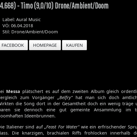
(4.668) - Timo (9,0/10) Drone/Ambient/Doom
Volume 129
Volume 128
Volume 127
Label: Aural Music
Volume 125
VÖ: 06.04.2018
Volume 123
Stil: Drone/Ambient/Doom
FACEBOOK
HOMEPAGE
KAUFEN
Satan's Host
Damien
Bitch
Elixir
Bei
Messa
plätschert es auf dem zweiten Album gleich ordentl
Vergleich zum Vorgänger
„Belfry“
hat man sich doch amtlich
irkten die Song dort in der Gesamtheit doch ein wenig träge u
waren sie dennoch eine gut gemeinte Ansammlung im trad
oomhaften Ideenbrunnen.
ie Italiener sind auf
„Feast For Water“
wie ein erfrischender Spr
ass. Die knarzigen, brachialen Riffs frohlocken innerhalb 