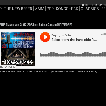
HOME
DIE REDAKTI
P
THE NEW BREED
MMM
PPP
SONGCHECK
CLASSICS
FE
FTHS Classic vom 31.03.2023 mit Sabina Classen (HOLY MOSES)
ephyr's Odem
·
Tales from the hard side Vol.47 [Holy Moses Teutonic Thrash Attack Vol.2]