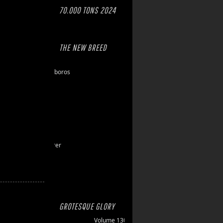
70.000 TONS 2024
THE NEW BREED
Eschaton
Dawn of Ouroboros
Toxic Hazard
Gasbrand
Disarray
Maktkamp
Stainless
Hartlight
Grand Devourer
Iron Echo
U.R.N.
Amethyst
GROTESQUE GLORY
Volume 130