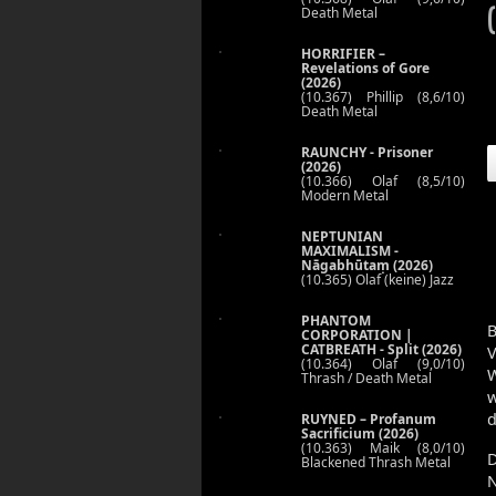
Death Metal
HORRIFIER –
Revelations of Gore
(2026)
(10.367) Phillip (8,6/10)
Death Metal
RAUNCHY - Prisoner
(2026)
(10.366) Olaf (8,5/10)
Modern Metal
NEPTUNIAN
MAXIMALISM -
Nāgabhūtaṃ (2026)
(10.365) Olaf (keine) Jazz
PHANTOM
CORPORATION |
CATBREATH - Split (2026)
(10.364) Olaf (9,0/10)
W
Thrash / Death Metal
d
RUYNED – Profanum
Sacrificium (2026)
(10.363) Maik (8,0/10)
D
Blackened Thrash Metal
N