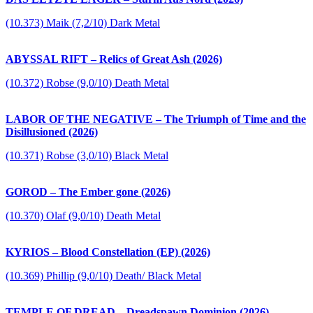
(10.373) Maik (7,2/10) Dark Metal
ABYSSAL RIFT – Relics of Great Ash (2026)
(10.372) Robse (9,0/10) Death Metal
LABOR OF THE NEGATIVE – The Triumph of Time and the
Disillusioned (2026)
(10.371) Robse (3,0/10) Black Metal
GOROD – The Ember gone (2026)
(10.370) Olaf (9,0/10) Death Metal
KYRIOS – Blood Constellation (EP) (2026)
(10.369) Phillip (9,0/10) Death/ Black Metal
TEMPLE OF DREAD – Dreadspawn Dominion (2026)