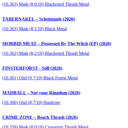
(10.363) Maik (8,0/10) Blackened Thrash Metal
TABERNAKEL – Scheintaufe (2026)
(10.363) Maik (8,1/10) Black Metal
MORBID MEAT – Possessed By The Witch (EP) (2026)
(10.362) Maik (8,2/10) Blackened Thrash Metal
FINSTERFORST - Still (2026)
(10.361) Olaf (9,7/10) Black Forest Metal
MADBALL – Not your Kingdom (2026)
(10.360) Olaf (8,7/10) Hardcore
CRIME ZONE – Beach Thrash (2026)
(10.359) Maik (8,0/10) Crossover Thrash Metal