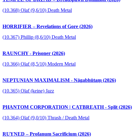
(10.368) Olaf (9,6/10) Death Metal
HORRIFIER – Revelations of Gore (2026)
(10.367) Phillip (8,6/10) Death Metal
RAUNCHY - Prisoner (2026)
(10.366) Olaf (8,5/10) Modern Metal
NEPTUNIAN MAXIMALISM - Nāgabhūtaṃ (2026)
(10.365) Olaf (keine) Jazz
PHANTOM CORPORATION | CATBREATH - Split (2026)
(10.364) Olaf (9,0/10) Thrash / Death Metal
RUYNED – Profanum Sacrificium (2026)