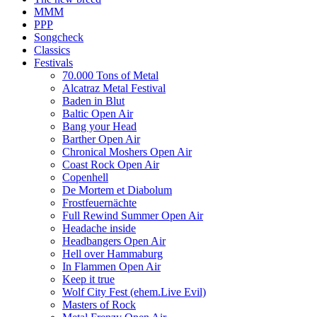
MMM
PPP
Songcheck
Classics
Festivals
70.000 Tons of Metal
Alcatraz Metal Festival
Baden in Blut
Baltic Open Air
Bang your Head
Barther Open Air
Chronical Moshers Open Air
Coast Rock Open Air
Copenhell
De Mortem et Diabolum
Frostfeuernächte
Full Rewind Summer Open Air
Headache inside
Headbangers Open Air
Hell over Hammaburg
In Flammen Open Air
Keep it true
Wolf City Fest (ehem.Live Evil)
Masters of Rock