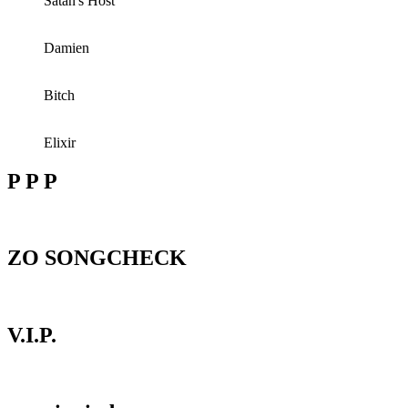
Satan's Host
Damien
Bitch
Elixir
P P P
ZO SONGCHECK
V.I.P.