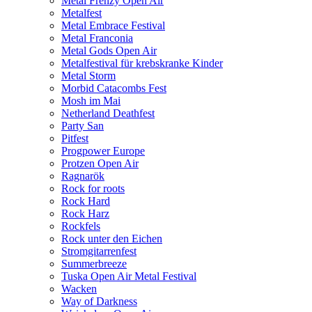
Metal Frenzy Open Air
Metalfest
Metal Embrace Festival
Metal Franconia
Metal Gods Open Air
Metalfestival für krebskranke Kinder
Metal Storm
Morbid Catacombs Fest
Mosh im Mai
Netherland Deathfest
Party San
Pitfest
Progpower Europe
Protzen Open Air
Ragnarök
Rock for roots
Rock Hard
Rock Harz
Rockfels
Rock unter den Eichen
Stromgitarrenfest
Summerbreeze
Tuska Open Air Metal Festival
Wacken
Way of Darkness