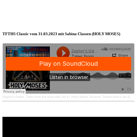
TFTHS Classic vom 31.03.2023 mit Sabina Classen (HOLY MOSES)
Zephyr's Odem
·
Tales from the hard side Vol.47 [Holy Moses Teutonic Thrash Attack Vol.2]