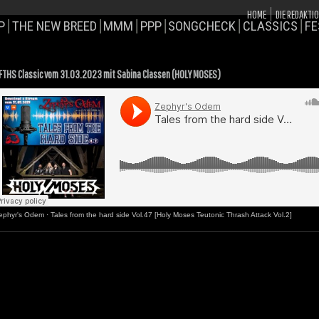
HOME
DIE REDAKTI
P
THE NEW BREED
MMM
PPP
SONGCHECK
CLASSICS
FE
FTHS Classic vom 31.03.2023 mit Sabina Classen (HOLY MOSES)
ephyr's Odem
·
Tales from the hard side Vol.47 [Holy Moses Teutonic Thrash Attack Vol.2]