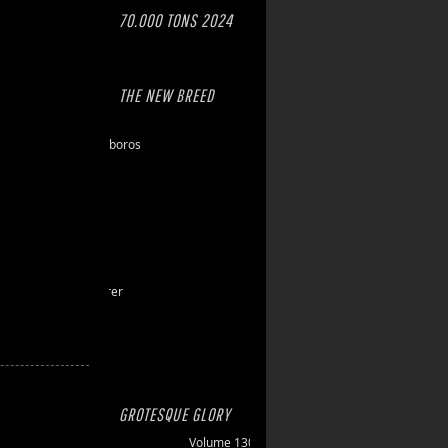
70.000 TONS 2024
THE NEW BREED
Eschaton
Dawn of Ouroboros
Toxic Hazard
Gasbrand
Disarray
Maktkamp
Stainless
Hartlight
Grand Devourer
Iron Echo
U.R.N.
Amethyst
GROTESQUE GLORY
Volume 130