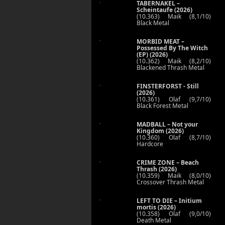
TABERNAKEL –
Scheintaufe (2026)
(10.363) Maik (8,1/10)
Black Metal
MORBID MEAT –
Possessed By The Witch
(EP) (2026)
(10.362) Maik (8,2/10)
Blackened Thrash Metal
FINSTERFORST - Still
(2026)
(10.361) Olaf (9,7/10)
Black Forest Metal
MADBALL – Not your
Kingdom (2026)
(10.360) Olaf (8,7/10)
Hardcore
CRIME ZONE – Beach
Thrash (2026)
(10.359) Maik (8,0/10)
Crossover Thrash Metal
LEFT TO DIE – Initium
mortis (2026)
(10.358) Olaf (9,0/10)
Death Metal