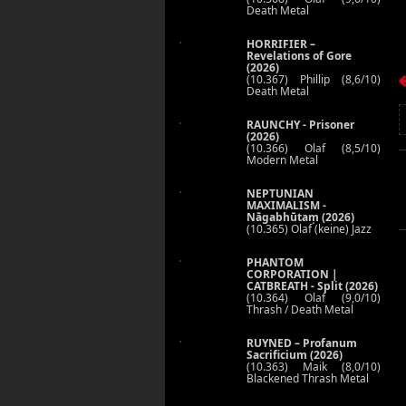
Death Metal
HORRIFIER –
Revelations of Gore
(2026)
(10.367) Phillip (8,6/10)
Death Metal
RAUNCHY - Prisoner
(2026)
(10.366) Olaf (8,5/10)
Modern Metal
NEPTUNIAN
MAXIMALISM -
Nāgabhūtaṃ (2026)
(10.365) Olaf (keine) Jazz
PHANTOM
CORPORATION |
CATBREATH - Split (2026)
(10.364) Olaf (9,0/10)
Thrash / Death Metal
RUYNED – Profanum
Sacrificium (2026)
(10.363) Maik (8,0/10)
Blackened Thrash Metal