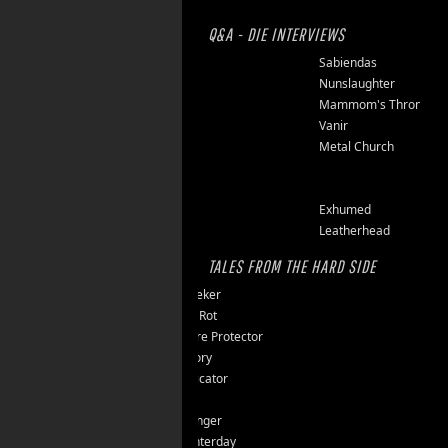
Q&A - DIE INTERVIEWS
Finsterforst
Sabiendas
Soulburn
Nunslaughter
Opfermoor
Mammom's Throne
Riket
Vanir
Floor Jansen
Metal Church
Triumpher
Reaper
Zepter
Exhumed
Tailgunner
Leatherhead
TALES FROM THE HARD SIDE
Endseeker
Jungle Rot
40 Jahre Protector
Vomitory
Messticator
Nalar
Clawfinger
Slaughterday