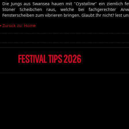
Die Jungs aus Swansea hauen mit "
Crystalline
" ein ziemlich fe
Volume 129
Stoner Scheibchen raus, welche bei fachgerechter An
Volume 128
Fensterscheiben zum vibrieren bringen. Glaubt Ihr nicht? lest un
Volume 127
Volume 125
Zurück zu: Home
Volume 123
Satan's Host
FESTIVAL TIPS 2026
Damien
Bitch
Elixir