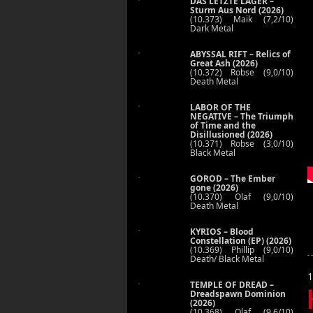
DAS LETZTE LAGER –
Sturm Aus Nord (2026)
(10.373) Maik (7,2/10)
Dark Metal
ABYSSAL RIFT – Relics of
Great Ash (2026)
(10.372) Robse (9,0/10)
Death Metal
LABOR OF THE
NEGATIVE – The Triumph
of Time and the
Disillusioned (2026)
(10.371) Robse (3,0/10)
Black Metal
GOROD – The Ember
gone (2026)
(10.370) Olaf (9,0/10)
Death Metal
KYRIOS – Blood
Constellation (EP) (2026)
(10.369) Phillip (9,0/10)
Death/ Black Metal
1
TEMPLE OF DREAD –
Dreadspawn Dominion
(2026)
(10.368) Olaf (9,6/10)