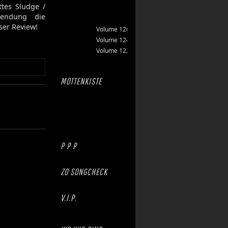
ttes Sludge /
wendung die
ser Review!
Volume 126
Volume 124
Volume 122
MOTTENKISTE
P P P
ZO SONGCHECK
V.I.P.