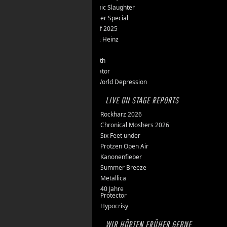
Teutonic Slaughter
Silvester Special
Best of 2025
Inge & Heinz
Thron
Stillbirth
Knorkator
New World Depression
LIVE ON STAGE REPORTS
Rockharz 2026
Chronical Moshers 2026
Six Feet under
Protzen Open Air
Kanonenfieber
Summer Breeze
Metallica
40 Jahre
Protector
Hypocrisy
WIR HÖRTEN FRÜHER GERNE