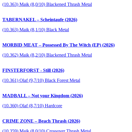
(10.363) Maik (8,0/10) Blackened Thrash Metal
TABERNAKEL – Scheintaufe (2026)
(10.363) Maik (8,1/10) Black Metal
MORBID MEAT – Possessed By The Witch (EP) (2026)
(10.362) Maik (8,2/10) Blackened Thrash Metal
FINSTERFORST - Still (2026)
(10.361) Olaf (9,7/10) Black Forest Metal
MADBALL – Not your Kingdom (2026)
(10.360) Olaf (8,7/10) Hardcore
CRIME ZONE – Beach Thrash (2026)
(10.359) Maik (8,0/10) Crossover Thrash Metal