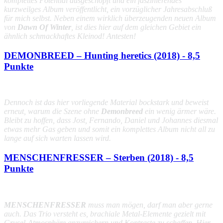
komplettes Potential ausgeschöpft und ein faszinierendes
kurzweilges Album veröffentlicht, ein vorzüglicher Jahresabschluß
für mich selbst. Neben einem wirklich überzeugenden neuen Album
von
Dawn Of Winter
, ist dies hier auf dem gleichen Gebiet ein
ähnlich schmackhaftes Kleinod! Antesten!
DEMONBREED – Hunting heretics (2018) - 8,5
Punkte
Dennoch ist das hier vorliegende Material bockstark und beweist
erneut, warum die Szene ohne
Demonbreed
ein wenig ärmer wäre.
Bleibt zu hoffen, dass Jost, Fernando, Daniel und Johannes diesmal
etwas mehr Gas geben und somit ein komplettes Album nicht all zu
lange auf sich warten lassen wird.
MENSCHENFRESSER – Sterben (2018) - 8,5
Punkte
MENSCHENFRESSER
muss man mögen, darf man aber gerne
auch. Das Trio versteht es, brachiale Metal-Elemente gezielt mit
Grusel-Atmosphäre anzureichern und Kontraste zu schaffen. Hier