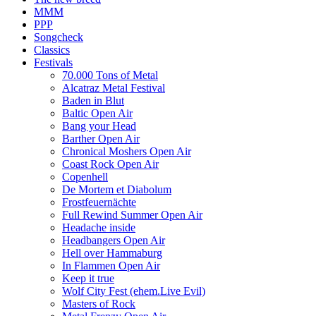
MMM
PPP
Songcheck
Classics
Festivals
70.000 Tons of Metal
Alcatraz Metal Festival
Baden in Blut
Baltic Open Air
Bang your Head
Barther Open Air
Chronical Moshers Open Air
Coast Rock Open Air
Copenhell
De Mortem et Diabolum
Frostfeuernächte
Full Rewind Summer Open Air
Headache inside
Headbangers Open Air
Hell over Hammaburg
In Flammen Open Air
Keep it true
Wolf City Fest (ehem.Live Evil)
Masters of Rock