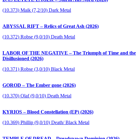
(10.373) Maik (7,2/10) Dark Metal
ABYSSAL RIFT – Relics of Great Ash (2026)
(10.372) Robse (9,0/10) Death Metal
LABOR OF THE NEGATIVE – The Triumph of Time and the
Disillusioned (2026)
(10.371) Robse (3,0/10) Black Metal
GOROD – The Ember gone (2026)
(10.370) Olaf (9,0/10) Death Metal
KYRIOS – Blood Constellation (EP) (2026)
(10.369) Phillip (9,0/10) Death/ Black Metal
TEMPLE OF DREAD – Dreadspawn Dominion (2026)