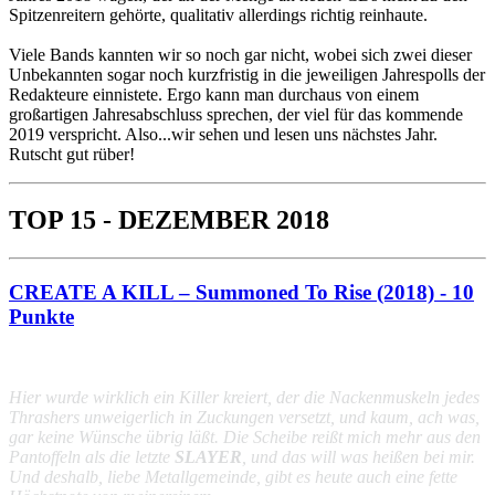
Spitzenreitern gehörte, qualitativ allerdings richtig reinhaute.
Viele Bands kannten wir so noch gar nicht, wobei sich zwei dieser
Unbekannten sogar noch kurzfristig in die jeweiligen Jahrespolls der
Redakteure einnistete. Ergo kann man durchaus von einem
großartigen Jahresabschluss sprechen, der viel für das kommende
2019 verspricht. Also...wir sehen und lesen uns nächstes Jahr.
Rutscht gut rüber!
TOP 15 - DEZEMBER 2018
CREATE A KILL – Summoned To Rise (2018) - 10
Punkte
Hier wurde wirklich ein Killer kreiert, der die Nackenmuskeln jedes
Thrashers unweigerlich in Zuckungen versetzt, und kaum, ach was,
gar keine Wünsche übrig läßt. Die Scheibe reißt mich mehr aus den
Pantoffeln als die letzte
SLAYER
, und das will was heißen bei mir.
Und deshalb, liebe Metallgemeinde, gibt es heute auch eine fette