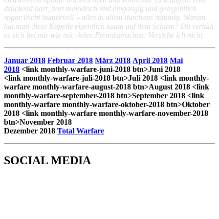
drückend hart, dort melodisch und eingängig und gelegentlich
sogar leicht humorvoll – alles in allem durchaus stimmig. Warum
hat man diese Kapelle eigentlich kaum auf dem Schirm? Da verhält
es sich bei mir wie mit vielen Fremdsprachen: Verstehe ich nicht.
Januar 2018
Februar 2018
März 2018
April 2018
Mai
2018
<link monthly-warfare-juni-2018 btn>Juni 2018
<link monthly-warfare-juli-2018 btn>Juli 2018
<link monthly-
warfare monthly-warfare-august-2018 btn>August 2018
<link
monthly-warfare-september-2018 btn>September 2018
<link
monthly-warfare monthly-warfare-oktober-2018 btn>Oktober
2018
<link monthly-warfare monthly-warfare-november-2018
btn>November 2018
Dezember 2018
Total Warfare
SOCIAL MEDIA