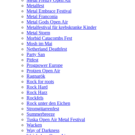
Metal Frenzy Open Air
Metalfest
Metal Embrace Festival
Metal Franconia
Metal Gods Open Air
Metalfestival für krebskranke Kinder
Metal Storm
Morbid Catacombs Fest
Mosh im Mai
Netherland Deathfest
Party San
Pitfest
Progpower Europe
Protzen Open Air
Ragnarök
Rock for roots
Rock Hard
Rock Harz
Rockfels
Rock unter den Eichen
Stromgitarrenfest
Summerbreeze
Tuska Open Air Metal Festival
Wacken
Way of Darkness