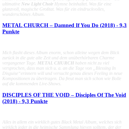
ultimative
New Light Choir
Hymne beinhaltet. Was für eine
glanzvoll, magische Großtat. Was für ein eindruckvolles,
wunderschönes Album.
METAL CHURCH – Damned If You Do (2018) - 9,3
Punkte
Mich flasht dieses Album enorm, schon alleine wegen dem Blick
zurück in die gute alte Zeit und dem unüberhörbaren Charme
vergangener Tage.
METAL CHURCH
haben nicht zu viel
versprochen, dass man sich u. a. an die Tage von
„Blessing In
Disguise“
erinnern will und versucht genau dieses Feeling in neue
Kompositionen zu übertragen. Da freut man sich schon wie Bolle
auf die kommenden Live-Shows.
DISCIPLES OF THE VOID – Disciples Of The Void
(2018) - 9,3 Punkte
Alles in allem ein wirklich gutes Black Metal Album, welches sich
wirklich jeder in die heimische Sammlung hieven solltem, der der