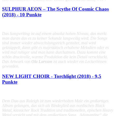
SULPHUR AEON – The Scythe Of Cosmic Chaos
(2018) - 10 Punkte
Das Songwriting ist auf einem absolut hohen Niveau, das merkt
man daran das es zu keiner Sekunde langweilig wird. Die Songs
sind immer wieder abwechslungsreich gestaltet, mal wird
geknüppelt, dann gibt es majestätisch erhabene Melodien oder es
wird mal ruhiger und man kann durchatmen. Dazu kommt eine
schön druckvolle, warme Produktion die kein Detail verschluckt.
Das Artwork von
Ola Larsson
ist auch wieder ein Leckerbissen
geworden.
NEW LIGHT CHOIR - Torchlight (2018) - 9,5
Punkte
Dem Duo aus Raleigh ist zum wiederholten Male ein großartiges
Album gelungen, das sich als Bindeglied aus nordischen Black
Metal, klassicher Rock Tradition und traditionellen, epischen Heavy
Metal versteht und mit dem großartigen Song
„Adamantine“
die