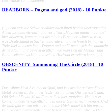
Höchstnote von meinereinem.
DEADBORN – Dogma anti god (2018) - 10 Punkte
(...) denn was die Schwarzwälder nach ihren beiden überragenden
Alben „
Stigma eternal
“ und vor allem „
Mayhem manic machine
“
hier abliefern, kann getrost als mit das Beste bezeichnet werden,
was Deutschland in Sachen innovativen und technisch brillanten
Todesblei zu bieten hat. „
Dogma anti god
“ nennt sich das nunmehr
dritte Album und beweist deutlich, wie man sich als Musiker und
Band weiterentwickeln und seinen Horizont erweitern kann. (...)
OBSCENITY -Summoning The Circle (2018) - 10
Punkte
Das Album kickt Ass, macht Spaß, und ist eins der geilsten Death
Metal- Releases, die in der letzten Zeit in mein Ohr gerieselt sind.
Old School Death Metal Fans sollten hier zugreifen. Viel besser
können andere Veröffentlichungen dieses Genres nicht werden. Und
deshalb gibt es von mir hier auch die Höchstnote! Ich bin normal
kein Höchstnotenverteiler, aber besser geht’s nicht…also, WTF?