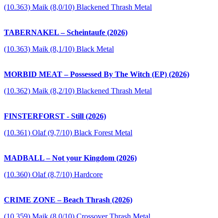
(10.363) Maik (8,0/10) Blackened Thrash Metal
TABERNAKEL – Scheintaufe (2026)
(10.363) Maik (8,1/10) Black Metal
MORBID MEAT – Possessed By The Witch (EP) (2026)
(10.362) Maik (8,2/10) Blackened Thrash Metal
FINSTERFORST - Still (2026)
(10.361) Olaf (9,7/10) Black Forest Metal
MADBALL – Not your Kingdom (2026)
(10.360) Olaf (8,7/10) Hardcore
CRIME ZONE – Beach Thrash (2026)
(10.359) Maik (8,0/10) Crossover Thrash Metal