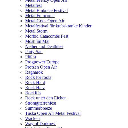
Metal Frenzy Open Air
Metalfest
Metal Embrace Festival
Metal Franconia
Metal Gods Open Air
Metalfestival für krebskranke Kinder
Metal Storm
Morbid Catacombs Fest
Mosh im Mai
Netherland Deathfest
Party San
Pitfest
Progpower Europe
Protzen Open Air
Ragnarök
Rock for roots
Rock Hard
Rock Harz
Rockfels
Rock unter den Eichen
Stromgitarrenfest
Summerbreeze
Tuska Open Air Metal Festival
Wacken
Way of Darkness