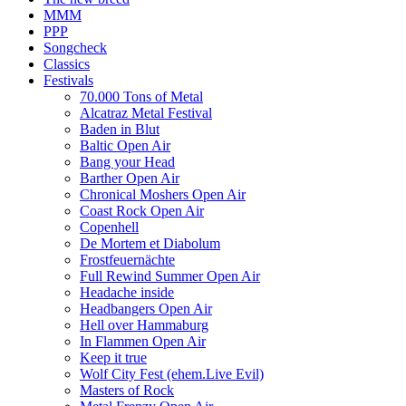
MMM
PPP
Songcheck
Classics
Festivals
70.000 Tons of Metal
Alcatraz Metal Festival
Baden in Blut
Baltic Open Air
Bang your Head
Barther Open Air
Chronical Moshers Open Air
Coast Rock Open Air
Copenhell
De Mortem et Diabolum
Frostfeuernächte
Full Rewind Summer Open Air
Headache inside
Headbangers Open Air
Hell over Hammaburg
In Flammen Open Air
Keep it true
Wolf City Fest (ehem.Live Evil)
Masters of Rock