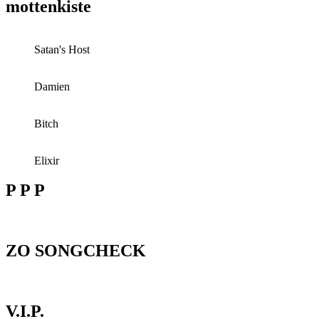
mottenkiste
Satan's Host
Damien
Bitch
Elixir
P P P
ZO SONGCHECK
V.I.P.