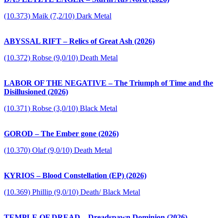
(10.373) Maik (7,2/10) Dark Metal
ABYSSAL RIFT – Relics of Great Ash (2026)
(10.372) Robse (9,0/10) Death Metal
LABOR OF THE NEGATIVE – The Triumph of Time and the
Disillusioned (2026)
(10.371) Robse (3,0/10) Black Metal
GOROD – The Ember gone (2026)
(10.370) Olaf (9,0/10) Death Metal
KYRIOS – Blood Constellation (EP) (2026)
(10.369) Phillip (9,0/10) Death/ Black Metal
TEMPLE OF DREAD – Dreadspawn Dominion (2026)