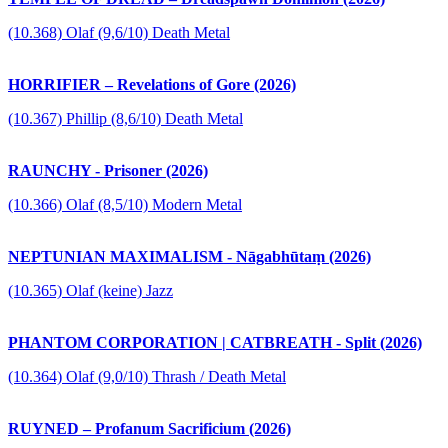
(10.368) Olaf (9,6/10) Death Metal
HORRIFIER – Revelations of Gore (2026)
(10.367) Phillip (8,6/10) Death Metal
RAUNCHY - Prisoner (2026)
(10.366) Olaf (8,5/10) Modern Metal
NEPTUNIAN MAXIMALISM - Nāgabhūtaṃ (2026)
(10.365) Olaf (keine) Jazz
PHANTOM CORPORATION | CATBREATH - Split (2026)
(10.364) Olaf (9,0/10) Thrash / Death Metal
RUYNED – Profanum Sacrificium (2026)