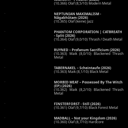
(10.366) Olaf (8,5/10) Modern Metal
NEPTUNIAN MAXIMALISM -
Nāgabhūtaṃ (2026)
(10.365) Olaf (keine) Jazz
PHANTOM CORPORATION | CATBREATH
- Split (2026)
(10.364) Olaf (9,0/10) Thrash / Death Metal
RUYNED – Profanum Sacrificium (2026)
(10.363) Maik (8,0/10) Blackened Thrash
Metal
TABERNAKEL – Scheintaufe (2026)
(10.363) Maik (8,1/10) Black Metal
MORBID MEAT – Possessed By The Witch
(EP) (2026)
(10.362) Maik (8,2/10) Blackened Thrash
Metal
FINSTERFORST - Still (2026)
(10.361) Olaf (9,7/10) Black Forest Metal
MADBALL – Not your Kingdom (2026)
(10.360) Olaf (8,7/10) Hardcore