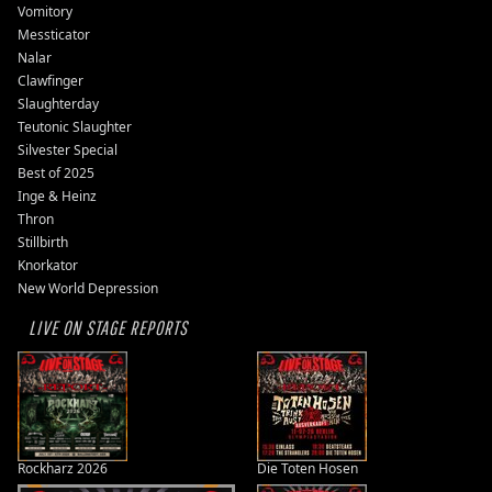
Vomitory
Messticator
Nalar
Clawfinger
Slaughterday
Teutonic Slaughter
Silvester Special
Best of 2025
Inge & Heinz
Thron
Stillbirth
Knorkator
New World Depression
LIVE ON STAGE REPORTS
Rockharz 2026
Die Toten Hosen