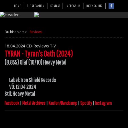
HOME
DIE REDAKTION
KONTAKT
IMPRESSUM
DATENSCHUTZ
Du bist hier:
Reviews
18.04.2024
CD-Reviews T-V
TYRAN - Tyran’s Oath (2024)
(8.855) Olaf (10/10) Heavy Metal
Label: Iron Shield Records
VÖ: 12.04.2024
Stil: Heavy Metal
Facebook
|
Metal Archives
|
Kaufen/Bandcamp
|
Spotify
|
Instagram