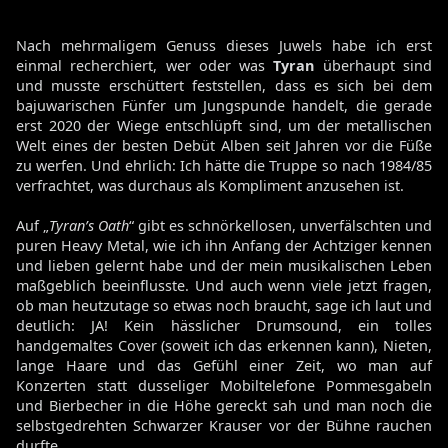
Nach mehrmaligem Genuss dieses Juwels habe ich erst
einmal recherchiert, wer oder was
Tyran
überhaupt sind
und musste erschüttert feststellen, dass es sich bei dem
bajuwarischen Fünfer um Jungspunde handelt, die gerade
erst 2020 der Wiege entschlüpft sind, um der metallischen
Welt eines der besten Debüt Alben seit Jahren vor die Füße
zu werfen. Und ehrlich: Ich hätte die Truppe so nach 1984/85
verfrachtet, was durchaus als Kompliment anzusehen ist.
Auf „
Tyran’s Oath
“ gibt es schnörkellosen, unverfälschten und
puren Heavy Metal, wie ich ihn Anfang der Achtziger kennen
und lieben gelernt habe und der mein musikalischen Leben
maßgeblich beeinflusste. Und auch wenn viele jetzt fragen,
ob man heutzutage so etwas noch braucht, sage ich laut und
deutlich: JA! Kein hässlicher Drumsound, ein tolles
handgemaltes Cover (soweit ich das erkennen kann), Nieten,
lange Haare und das Gefühl einer Zeit, wo man auf
Konzerten statt dusseliger Mobiltelefone Pommesgabeln
und Bierbecher in die Höhe gereckt sah und man noch die
selbstgedrehten Schwarzer Krauser vor der Bühne rauchen
durfte.