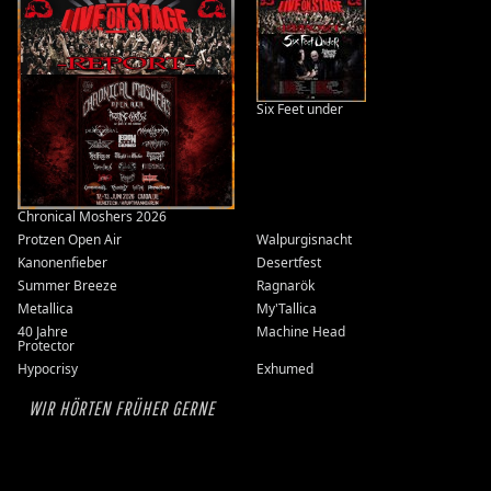
Six Feet under
Chronical Moshers 2026
Protzen Open Air
Walpurgisnacht
Kanonenfieber
Desertfest
Summer Breeze
Ragnarök
Metallica
My'Tallica
40 Jahre
Machine Head
Protector
Hypocrisy
Exhumed
WIR HÖRTEN FRÜHER GERNE