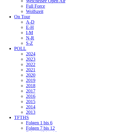
Weichelsee Open Air
Full Force
Wolfszeit
On Tour
A-D
E-H
I-M
N-R
S-Z
POLL
2024
2023
2022
2021
2020
2019
2018
2017
2016
2015
2014
2013
TFTHS
Folgen 1 bis 6
Folgen 7 bis 12