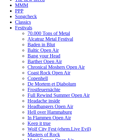
MMM
PPP
Songcheck
Classics
Festivals
70.000 Tons of Metal
Alcatraz Metal Festival
Baden in Blut
Baltic Open Air
Bang your Head
Barther Open Air
Chronical Moshers Open Air
Coast Rock Open Air
Copenhell
De Mortem et Diabolum
Frostfeuernächte
Full Rewind Summer Open Air
Headache inside
Headbangers Open Air
Hell over Hammaburg
In Flammen Open Air
Keep it true
Wolf City Fest (ehem.Live Evil)
Masters of Rock