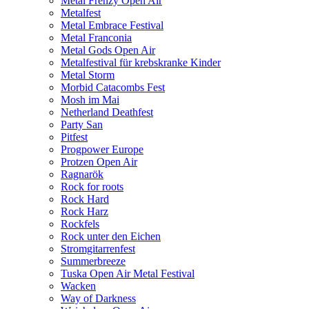
Metal Frenzy Open Air
Metalfest
Metal Embrace Festival
Metal Franconia
Metal Gods Open Air
Metalfestival für krebskranke Kinder
Metal Storm
Morbid Catacombs Fest
Mosh im Mai
Netherland Deathfest
Party San
Pitfest
Progpower Europe
Protzen Open Air
Ragnarök
Rock for roots
Rock Hard
Rock Harz
Rockfels
Rock unter den Eichen
Stromgitarrenfest
Summerbreeze
Tuska Open Air Metal Festival
Wacken
Way of Darkness