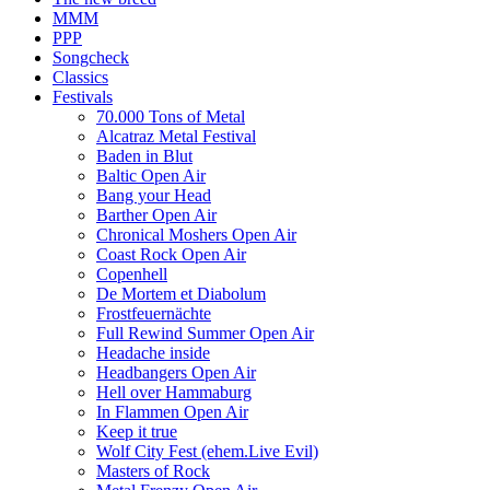
MMM
PPP
Songcheck
Classics
Festivals
70.000 Tons of Metal
Alcatraz Metal Festival
Baden in Blut
Baltic Open Air
Bang your Head
Barther Open Air
Chronical Moshers Open Air
Coast Rock Open Air
Copenhell
De Mortem et Diabolum
Frostfeuernächte
Full Rewind Summer Open Air
Headache inside
Headbangers Open Air
Hell over Hammaburg
In Flammen Open Air
Keep it true
Wolf City Fest (ehem.Live Evil)
Masters of Rock