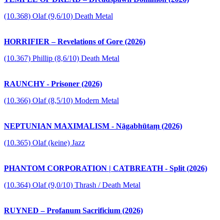
(10.368) Olaf (9,6/10) Death Metal
HORRIFIER – Revelations of Gore (2026)
(10.367) Phillip (8,6/10) Death Metal
RAUNCHY - Prisoner (2026)
(10.366) Olaf (8,5/10) Modern Metal
NEPTUNIAN MAXIMALISM - Nāgabhūtaṃ (2026)
(10.365) Olaf (keine) Jazz
PHANTOM CORPORATION | CATBREATH - Split (2026)
(10.364) Olaf (9,0/10) Thrash / Death Metal
RUYNED – Profanum Sacrificium (2026)