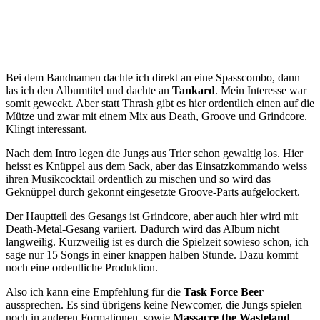
Bei dem Bandnamen dachte ich direkt an eine Spasscombo, dann
las ich den Albumtitel und dachte an
Tankard
. Mein Interesse war
somit geweckt. Aber statt Thrash gibt es hier ordentlich einen auf die
Mütze und zwar mit einem Mix aus Death, Groove und Grindcore.
Klingt interessant.
Nach dem Intro legen die Jungs aus Trier schon gewaltig los. Hier
heisst es Knüppel aus dem Sack, aber das Einsatzkommando weiss
ihren Musikcocktail ordentlich zu mischen und so wird das
Geknüppel durch gekonnt eingesetzte Groove-Parts aufgelockert.
Der Hauptteil des Gesangs ist Grindcore, aber auch hier wird mit
Death-Metal-Gesang variiert. Dadurch wird das Album nicht
langweilig. Kurzweilig ist es durch die Spielzeit sowieso schon, ich
sage nur 15 Songs in einer knappen halben Stunde. Dazu kommt
noch eine ordentliche Produktion.
Also ich kann eine Empfehlung für die
Task Force Beer
aussprechen. Es sind übrigens keine Newcomer, die Jungs spielen
noch in anderen Formationen, sowie
Massacre the Wasteland
,