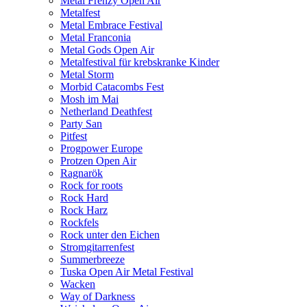
Metal Frenzy Open Air
Metalfest
Metal Embrace Festival
Metal Franconia
Metal Gods Open Air
Metalfestival für krebskranke Kinder
Metal Storm
Morbid Catacombs Fest
Mosh im Mai
Netherland Deathfest
Party San
Pitfest
Progpower Europe
Protzen Open Air
Ragnarök
Rock for roots
Rock Hard
Rock Harz
Rockfels
Rock unter den Eichen
Stromgitarrenfest
Summerbreeze
Tuska Open Air Metal Festival
Wacken
Way of Darkness