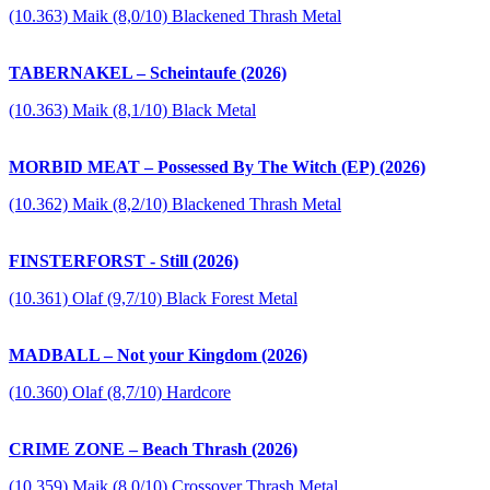
(10.363) Maik (8,0/10) Blackened Thrash Metal
TABERNAKEL – Scheintaufe (2026)
(10.363) Maik (8,1/10) Black Metal
MORBID MEAT – Possessed By The Witch (EP) (2026)
(10.362) Maik (8,2/10) Blackened Thrash Metal
FINSTERFORST - Still (2026)
(10.361) Olaf (9,7/10) Black Forest Metal
MADBALL – Not your Kingdom (2026)
(10.360) Olaf (8,7/10) Hardcore
CRIME ZONE – Beach Thrash (2026)
(10.359) Maik (8,0/10) Crossover Thrash Metal