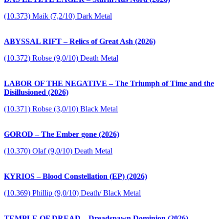
(10.373) Maik (7,2/10) Dark Metal
ABYSSAL RIFT – Relics of Great Ash (2026)
(10.372) Robse (9,0/10) Death Metal
LABOR OF THE NEGATIVE – The Triumph of Time and the
Disillusioned (2026)
(10.371) Robse (3,0/10) Black Metal
GOROD – The Ember gone (2026)
(10.370) Olaf (9,0/10) Death Metal
KYRIOS – Blood Constellation (EP) (2026)
(10.369) Phillip (9,0/10) Death/ Black Metal
TEMPLE OF DREAD – Dreadspawn Dominion (2026)