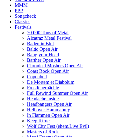
MMM
PPP
Songcheck
Classics
Festivals
70.000 Tons of Metal
Alcatraz Metal Festival
Baden in Blut
Baltic Open Air
Bang your Head
Barther Open Air
Chronical Moshers Open Air
Coast Rock Open Air
Copenhell
De Mortem et Diabolum
Frostfeuernächte
Full Rewind Summer Open Air
Headache inside
Headbangers Open Air
Hell over Hammaburg
In Flammen Open Air
Keep it true
Wolf City Fest (ehem.Live Evil)
Masters of Rock