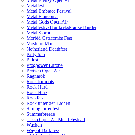
Metal Frenzy Open Air
Metalfest
Metal Embrace Festival
Metal Franconia
Metal Gods Open Air
Metalfestival für krebskranke Kinder
Metal Storm
Morbid Catacombs Fest
Mosh im Mai
Netherland Deathfest
Party San
Pitfest
Progpower Europe
Protzen Open Air
Ragnarök
Rock for roots
Rock Hard
Rock Harz
Rockfels
Rock unter den Eichen
Stromgitarrenfest
Summerbreeze
Tuska Open Air Metal Festival
Wacken
Way of Darkness