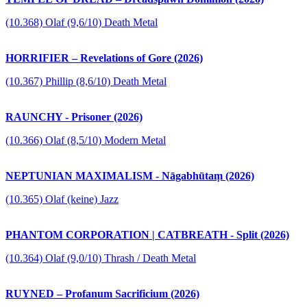
(10.368) Olaf (9,6/10) Death Metal
HORRIFIER – Revelations of Gore (2026)
(10.367) Phillip (8,6/10) Death Metal
RAUNCHY - Prisoner (2026)
(10.366) Olaf (8,5/10) Modern Metal
NEPTUNIAN MAXIMALISM - Nāgabhūtaṃ (2026)
(10.365) Olaf (keine) Jazz
PHANTOM CORPORATION | CATBREATH - Split (2026)
(10.364) Olaf (9,0/10) Thrash / Death Metal
RUYNED – Profanum Sacrificium (2026)