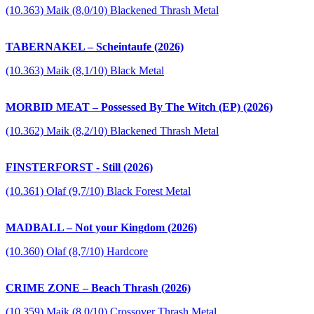
(10.363) Maik (8,0/10) Blackened Thrash Metal
TABERNAKEL – Scheintaufe (2026)
(10.363) Maik (8,1/10) Black Metal
MORBID MEAT – Possessed By The Witch (EP) (2026)
(10.362) Maik (8,2/10) Blackened Thrash Metal
FINSTERFORST - Still (2026)
(10.361) Olaf (9,7/10) Black Forest Metal
MADBALL – Not your Kingdom (2026)
(10.360) Olaf (8,7/10) Hardcore
CRIME ZONE – Beach Thrash (2026)
(10.359) Maik (8,0/10) Crossover Thrash Metal