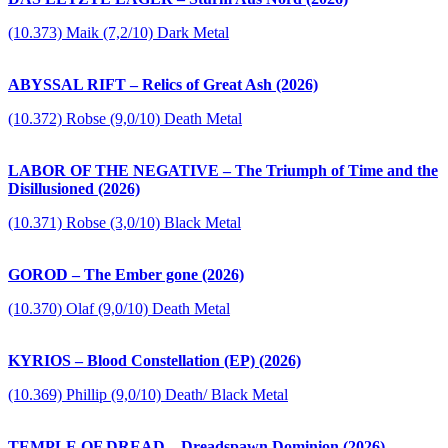
(10.373) Maik (7,2/10) Dark Metal
ABYSSAL RIFT – Relics of Great Ash (2026)
(10.372) Robse (9,0/10) Death Metal
LABOR OF THE NEGATIVE – The Triumph of Time and the
Disillusioned (2026)
(10.371) Robse (3,0/10) Black Metal
GOROD – The Ember gone (2026)
(10.370) Olaf (9,0/10) Death Metal
KYRIOS – Blood Constellation (EP) (2026)
(10.369) Phillip (9,0/10) Death/ Black Metal
TEMPLE OF DREAD – Dreadspawn Dominion (2026)