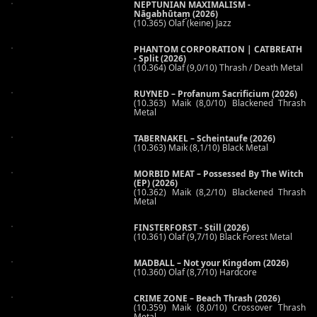
NEPTUNIAN MAXIMALISM -
Nāgabhūtaṃ (2026)
(10.365) Olaf (keine) Jazz
PHANTOM CORPORATION | CATBREATH
- Split (2026)
(10.364) Olaf (9,0/10) Thrash / Death Metal
RUYNED – Profanum Sacrificium (2026)
(10.363) Maik (8,0/10) Blackened Thrash
Metal
TABERNAKEL – Scheintaufe (2026)
(10.363) Maik (8,1/10) Black Metal
MORBID MEAT – Possessed By The Witch
(EP) (2026)
(10.362) Maik (8,2/10) Blackened Thrash
Metal
FINSTERFORST - Still (2026)
(10.361) Olaf (9,7/10) Black Forest Metal
MADBALL – Not your Kingdom (2026)
(10.360) Olaf (8,7/10) Hardcore
CRIME ZONE – Beach Thrash (2026)
(10.359) Maik (8,0/10) Crossover Thrash
Metal