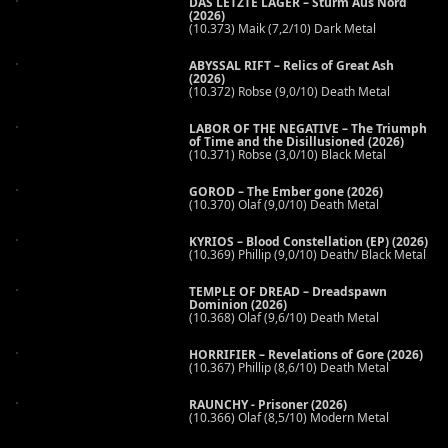
DAS LETZTE LAGER – Sturm Aus Nord
(2026)
(10.373) Maik (7,2/10) Dark Metal
ABYSSAL RIFT – Relics of Great Ash
(2026)
(10.372) Robse (9,0/10) Death Metal
LABOR OF THE NEGATIVE – The Triumph
of Time and the Disillusioned (2026)
(10.371) Robse (3,0/10) Black Metal
GOROD – The Ember gone (2026)
(10.370) Olaf (9,0/10) Death Metal
KYRIOS – Blood Constellation (EP) (2026)
(10.369) Phillip (9,0/10) Death/ Black Metal
TEMPLE OF DREAD – Dreadspawn
Dominion (2026)
(10.368) Olaf (9,6/10) Death Metal
HORRIFIER – Revelations of Gore (2026)
(10.367) Phillip (8,6/10) Death Metal
RAUNCHY - Prisoner (2026)
(10.366) Olaf (8,5/10) Modern Metal