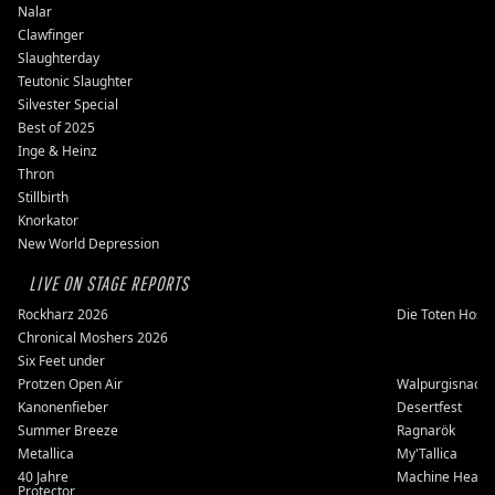
Nalar
Clawfinger
Slaughterday
Teutonic Slaughter
Silvester Special
Best of 2025
Inge & Heinz
Thron
Stillbirth
Knorkator
New World Depression
LIVE ON STAGE REPORTS
Rockharz 2026
Die Toten Hose
Chronical Moshers 2026
Six Feet under
Protzen Open Air
Walpurgisnacht
Kanonenfieber
Desertfest
Summer Breeze
Ragnarök
Metallica
My'Tallica
40 Jahre
Machine Head
Protector