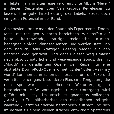
im letzten Jahr in Eigenregie veröffentlichte Album "Never"
in diesem September über Van Records Re-releasen zu
lassen. Eine gute Entscheidung des Labels, steckt doch
einiges an Potenzial in der Band.
Am ehesten könnte man den Sound als Experimental-Doom-
Metal mit rockigen Nuancen bezeichnen. Wir treffen auf
harte Gitarrenwände, traurige melodische Brücken,
begegnen einigen Pianosequenzen und werden stets von
dem herrlich, teils krätzigen Gesang wieder auf den
richtigen Weg gebracht. Und genau dieser Weg umfasst
neun absolut natürliche und wegweisende Songs, die mit
„Mouth“ als geradlinigen Opener den Reigen für eine
abstrakte Doom-Rock-Oper eröffnet. „Enter“ oder „Mark my
world“ kommen dann schon sehr brachial um die Ecke und
vermitteln einen ganz besonderen Flair, eine Tongebung, die
dem sprichwörtlich anstehenden Weltuntergang in
besonderem Maße vorausgeht. Dieser Untergang wird
gefühlt mit „Stay“ im Anschluss gnadenlos vollzogen.
„Gravity“ trifft unüberhörbar den melodischen Zeitgeist
während „Harm“ wunderbar harmonisch aufträgt und sich
im Verlauf zu einem kleinen Kracher entwickelt. Spätestens