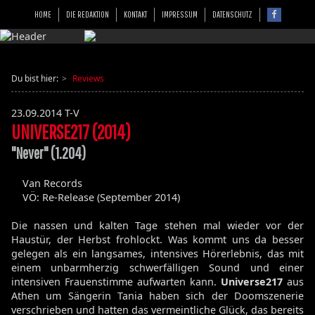
HOME
DIE REDAKTION
KONTAKT
IMPRESSUM
DATENSCHUTZ
Du bist hier:
Reviews
23.09.2014
T-V
UNIVERSE217 (2014)
"Never" (1.204)
Van Records
VÖ: Re-Release (September 2014)
Die nassen und kalten Tage stehen mal wieder vor der
Haustür, der Herbst frohlockt. Was kommt uns da besser
gelegen als ein langsames, intensives Hörerlebnis, das mit
einem unbarmherzig schwerfälligen Sound und einer
intensiven Frauenstimme aufwarten kann.
Universe217
aus
Athen um Sängerin Tania haben sich der Doomszenerie
verschrieben und hatten das vermeintliche Glück, das bereits