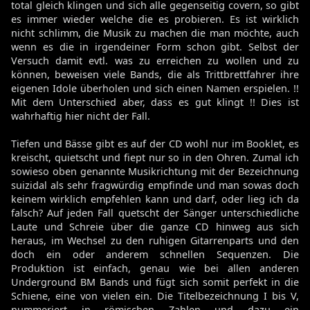
total gleich klingen und sich alle gegenseitig covern, so gibt
es immer wieder welche die es probieren. Es ist wirklich
nicht schlimm, die Musik zu machen die man möchte, auch
wenn es die in irgendeiner Form schon gibt. Selbst der
Versuch damit evtl. was zu erreichen zu wollen und zu
können, beweisen viele Bands, die als Trittbrettfahrer ihre
eigenen Idole überholen und sich einen Namen erspielen. !!
Mit dem Unterschied aber, dass es gut klingt !! Dies ist
wahrhaftig hier nicht der Fall.
Tiefen und Bässe gibt es auf der CD wohl nur im Booklet, es
kreischt, quietscht und fiept nur so in den Ohren. Zumal ich
sowieso oben genannte Musikrichtung mit der Bezeichnung
suizidal als sehr fragwürdig empfinde und man sowas doch
keinem wirklich empfehlen kann und darf, oder lieg ich da
falsch? Auf jeden Fall quetscht der Sänger unterschiedliche
Laute und Schreie über die ganze CD hinweg aus sich
heraus, im Wechsel zu den ruhigen Gitarrenparts und den
doch ein oder anderem schnellen Sequenzen. Die
Produktion ist einfach, genau wie bei allen anderen
Underground BM Bands und fügt sich somit perfekt in die
Schiene, eine von vielen ein. Die Titelbezeichnung I bis V,
nummeriert in römischen Zahlen und dazu ein