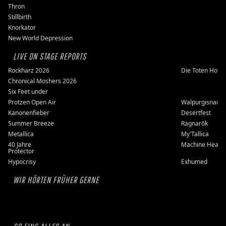
Thron
Stillbirth
Knorkator
New World Depression
LIVE ON STAGE REPORTS
Rockharz 2026
Die Toten Hose
Chronical Moshers 2026
Six Feet under
Protzen Open Air
Walpurgisnacht
Kanonenfieber
Desertfest
Summer Breeze
Ragnarök
Metallica
My'Tallica
40 Jahre
Machine Head
Protector
Hypocrisy
Exhumed
WIR HÖRTEN FRÜHER GERNE