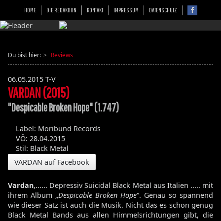
HOME
DIE REDAKTION
KONTAKT
IMPRESSUM
DATENSCHUTZ
Du bist hier:
Reviews
06.05.2015
T-V
VARDAN (2015)
"Despicable Broken Hope" (1.747)
Label: Moribund Records
VÖ: 28.04.2015
Stil: Black Metal
VARDAN auf Facebook
Vardan
,...... Depressiv Suicidal Black Metal aus Italien ..... mit
ihrem Album „
Despicable Broken Hope
“. Genau so spannend
wie dieser Satz ist auch die Musik. Nicht das es schon genug
Black Metal Bands aus allen Himmelsrichtungen gibt, die