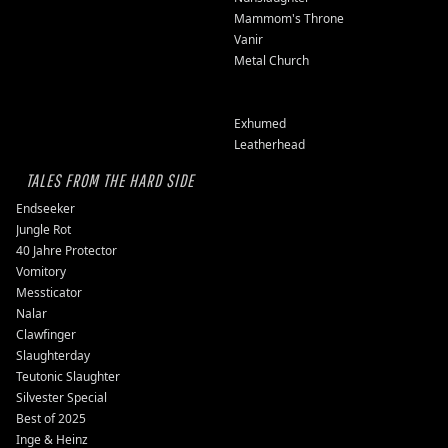
Mammom's Throne
Vanir
Metal Church
Exhumed
Leatherhead
TALES FROM THE HARD SIDE
Endseeker
Jungle Rot
40 Jahre Protector
Vomitory
Messticator
Nalar
Clawfinger
Slaughterday
Teutonic Slaughter
Silvester Special
Best of 2025
Inge & Heinz