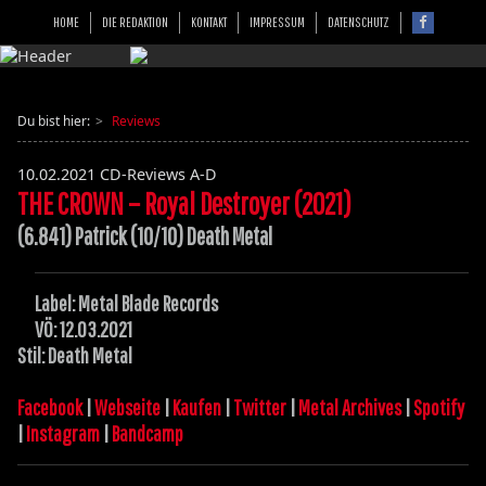
HOME
DIE REDAKTION
KONTAKT
IMPRESSUM
DATENSCHUTZ
Du bist hier:
Reviews
10.02.2021
CD-Reviews A-D
THE CROWN – Royal Destroyer (2021)
(6.841) Patrick (10/10) Death Metal
Label: Metal Blade Records
VÖ: 12.03.2021
Stil: Death Metal
Facebook
|
Webseite
|
Kaufen
|
Twitter
|
Metal Archives
|
Spotify
|
Instagram
|
Bandcamp