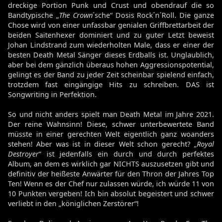
dreckige Portion Punk und Crust und obendrauf die so
Bandtypische „
The Crown
´sche“ Dosis Rock´n´Roll. Die ganze
Chose wird von einer unfassbar genialen Griffbrettarbeit der
beiden Saitenhexer dominiert und zu guter Letzt beweist
Johan Lindstrand zum wiederholten Male, dass er einer der
besten Death Metal Sänger dieses Erdballs ist. Unglaublich,
aber bei dem gänzlich überaus hohen Aggressionspotential,
gelingt es der Band zu jeder Zeit scheinbar spielend einfach,
trotzdem fast eingängige Hits zu schreiben. DAS ist
Songwriting in Perfektion.
So und nicht anders spielt man Death Metal im Jahre 2021.
Der reine Wahnsinn! Diese, schwer unterbewertete Band
müsste in einer gerechten Welt eigentlich ganz woanders
stehen! Aber was ist in dieser Welt schon gerecht? „
Royal
Destroyer
“ ist jedenfalls ein durch und durch perfektes
Album, an dem es wirklich gar NICHTS auszusetzen gibt und
definitiv der heißeste Anwärter für den Thron der Jahres Top
Ten! Wenn es der Chef nur zulassen würde, ich würde 11 von
10 Punkten vergeben! Ich bin absolut begeistert und schwer
verliebt in den „königlichen Zerstörer“!