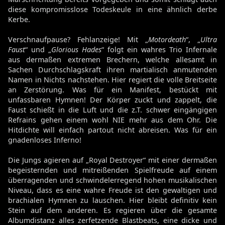
diese kompromisslose Todeskeule in eine ähnlich derbe
Kerbe.
Verschnaufpause? Fehlanzeige! Mit „
Motordeath
“, „
Ultra
Faust
“ und „
Glorious Hades
“ folgt ein wahres Trio Infernale
aus dermaßen extremen Brechern, welche allesamt in
Sachen Durchschlagskraft ihren martialisch anmutenden
Namen in Nichts nachstehen. Hier regiert die volle Breitseite
an Zerstörung. Was für ein Manifest, bestückt mit
unfassbaren Hymnen! Der Körper zuckt und zappelt, die
Faust schießt in die Luft und die z.T. schwer eingängigen
Refrains gehen einem wohl NIE mehr aus dem Ohr. Die
Hitdichte will einfach partout nicht abreisen. Was für ein
gnadenloses Inferno!
Die Jungs agieren auf „Royal Destroyer“ mit einer dermaßen
begeisternden und mitreißenden Spielfreude auf einem
überragenden und schwindelerregend hohen musikalischen
Niveau, dass es eine wahre Freude ist den gewaltigen und
brachialen Hymnen zu lauschen. Hier bleibt definitiv kein
Stein auf dem anderen. Es regieren über die gesamte
Albumdistanz alles zerfetzende Blastbeats, eine dicke und