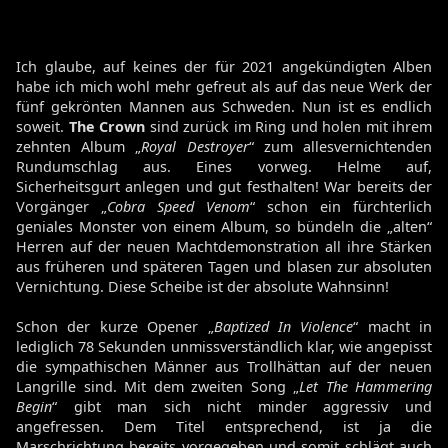
Ich glaube, auf keines der für 2021 angekündigten Alben
habe ich mich wohl mehr gefreut als auf das neue Werk der
fünf gekrönten Mannen aus Schweden. Nun ist es endlich
soweit.
The
Crown
sind zurück im Ring und holen mit ihrem
zehnten Album „
Royal Destroyer
“ zum allesvernichtenden
Rundumschlag aus. Eines vorweg. Helme auf,
Sicherheitsgurt anlegen und gut festhalten! War bereits der
Vorgänger „
Cobra Speed Venom
“ schon ein fürchterlich
geniales Monster von einem Album, so bündeln die „alten“
Herren auf der neuen Machtdemonstration all ihre Stärken
aus früheren und späteren Tagen und blasen zur absoluten
Vernichtung. Diese Scheibe ist der absolute Wahnsinn!
Schon der kurze Opener „
Baptized In Violence
“ macht in
lediglich 78 Sekunden unmissverständlich klar, wie angepisst
die sympathischen Männer aus Trollhättan auf der neuen
Langrille sind. Mit dem zweiten Song „
Let The Hammering
Begin
“ gibt man sich nicht minder aggressiv und
angefressen. Dem Titel entsprechend, ist ja die
Marschrichtung bereits vorgegeben und somit schlägt auch