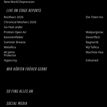
New World Depression
LIVE ON STAGE REPORTS
Rockharz 2026
Die Toten Hose
Chronical Moshers 2026
Six Feet under
Protzen Open Air
Walpurgisnacht
Kanonenfieber
Desertfest
Summer Breeze
Ragnarök
Metallica
My'Tallica
40 Jahre
Machine Head
Protector
Hypocrisy
Exhumed
WIR HÖRTEN FRÜHER GERNE
SO FING ALLES AN
SOCIAL MEDIA