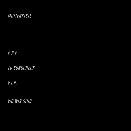
MOTTENKISTE
P P P
ZO SONGCHECK
V.I.P.
WO WIR SIND