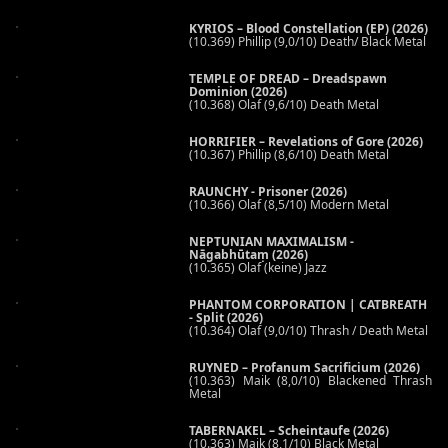
KYRIOS – Blood Constellation (EP) (2026)
(10.369) Phillip (9,0/10) Death/ Black Metal
TEMPLE OF DREAD – Dreadspawn
Dominion (2026)
(10.368) Olaf (9,6/10) Death Metal
HORRIFIER – Revelations of Gore (2026)
(10.367) Phillip (8,6/10) Death Metal
RAUNCHY - Prisoner (2026)
(10.366) Olaf (8,5/10) Modern Metal
NEPTUNIAN MAXIMALISM -
Nāgabhūtaṃ (2026)
(10.365) Olaf (keine) Jazz
PHANTOM CORPORATION | CATBREATH
- Split (2026)
(10.364) Olaf (9,0/10) Thrash / Death Metal
RUYNED – Profanum Sacrificium (2026)
(10.363) Maik (8,0/10) Blackened Thrash
Metal
TABERNAKEL – Scheintaufe (2026)
(10.363) Maik (8,1/10) Black Metal