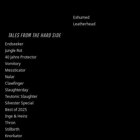
Exhumed
Leatherhead
TALES FROM THE HARD SIDE
Endseeker
Jungle Rot
40 Jahre Protector
Vomitory
Messticator
Nalar
Clawfinger
Slaughterday
Teutonic Slaughter
Silvester Special
Best of 2025
Inge & Heinz
Thron
Stillbirth
Knorkator