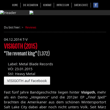
HOME
DIE REDAKTION
KONTAKT
IMPRESSUM
DATENSCHUTZ
Du bist hier:
Reviews
04.12.2014
T-V
VISIGOTH (2015)
"The revenant king" (1.372)
Label: Metal Blade Records
VÖ: 23.01.2015
Stil: Heavy Metal
VISIGOTH auf Facebook
Fast fünf Jahre Bandgeschichte liegen hinter
Visigoth
, mehr
als ein Demo
„Vengeance“
und die 2012er EP
„Final Spell“
brachten die Amerikaner aus dem schönen Wintersportort
Salt Lake City dabei aber noch nicht unters Volk. Seit März