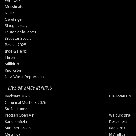
Vomitory
Messticator
Nalar
Clawfinger
Slaughterday
Teutonic Slaughter
Silvester Special
Best of 2025
Inge & Heinz
Thron
Stillbirth
Knorkator
New World Depression
LIVE ON STAGE REPORTS
Rockharz 2026
Die Toten Hose
Chronical Moshers 2026
Six Feet under
Protzen Open Air
Walpurgisnacht
Kanonenfieber
Desertfest
Summer Breeze
Ragnarök
Metallica
My'Tallica