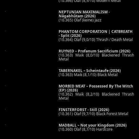
(10.366) Olaf (8,5/10) Modern Metal
NEPTUNIAN MAXIMALISM -
Nāgabhūtaṃ (2026)
(10.365) Olaf (keine) Jazz
PHANTOM CORPORATION | CATBREATH
- Split (2026)
(10.364) Olaf (9,0/10) Thrash / Death Metal
RUYNED – Profanum Sacrificium (2026)
(10.363) Maik (8,0/10) Blackened Thrash
Metal
TABERNAKEL – Scheintaufe (2026)
(10.363) Maik (8,1/10) Black Metal
MORBID MEAT – Possessed By The Witch
(EP) (2026)
(10.362) Maik (8,2/10) Blackened Thrash
Metal
FINSTERFORST - Still (2026)
(10.361) Olaf (9,7/10) Black Forest Metal
MADBALL – Not your Kingdom (2026)
(10.360) Olaf (8,7/10) Hardcore