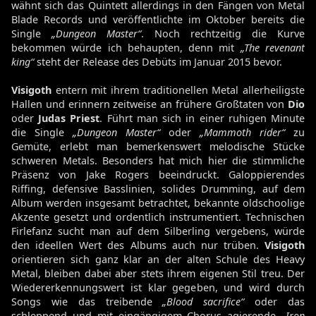
wähnt sich das Quintett allerdings in den Fängen von Metal
Blade Records und veröffentlichte im Oktober bereits die
Single
„Dungeon Master“
. Noch rechtzeitig die Kurve
bekommen würde ich behaupten, denn mit
„The revenant
king“
steht der Release des Debüts im Januar 2015 bevor.
Visigoth
entern mit ihrem traditionellen Metal allerheiligste
Hallen und erinnern zeitweise an frühere Großtaten von
Dio
oder
Judas Priest
. Führt man sich in einer ruhigen Minute
die Single
„Dungeon Master“
oder
„Mammoth rider“
zu
Gemüte, erlebt man bemerkenswert melodische Stücke
schweren Metals. Besonders hat mich hier die stimmliche
Präsenz von Jake Rogers beeindruckt. Galoppierendes
Riffing, defensive Basslinien, solides Drumming, auf dem
Album werden insgesamt betrachtet, bekannte oldschoolige
Akzente gesetzt und ordentlich instrumentiert. Technischen
Firlefanz sucht man auf dem Silberling vergebens, würde
den ideellen Wert des Albums auch nur trüben.
Visigoth
orientieren sich ganz klar an der alten Schule des Heavy
Metal, bleiben dabei aber stets ihrem eigenen Stil treu. Der
Wiedererkennungswert ist klar gegeben, und wird durch
Songs wie das treibende
„Blood sacrifice“
oder das
schleppend und mit eingängigem Chorus agierende
„Iron