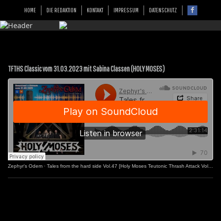
HOME
DIE REDAKTION
KONTAKT
IMPRESSUM
DATENSCHUTZ
TFTHS Classic vom 31.03.2023 mit Sabina Classen (HOLY MOSES)
Zephyr's Odem
·
Tales from the hard side Vol.47 [Holy Moses Teutonic Thrash Attack Vol.2]