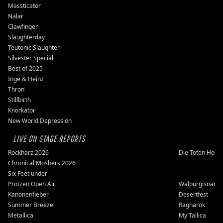
Messticator
Nalar
Clawfinger
Slaughterday
Teutonic Slaughter
Silvester Special
Best of 2025
Inge & Heinz
Thron
Stillbirth
Knorkator
New World Depression
LIVE ON STAGE REPORTS
Rockharz 2026
Die Toten Hose
Chronical Moshers 2026
Six Feet under
Protzen Open Air
Walpurgisnacht
Kanonenfieber
Desertfest
Summer Breeze
Ragnarök
Metallica
My'Tallica