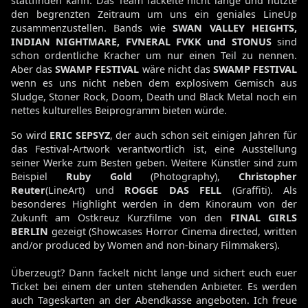
stattfinden kann. Das Team fackelte nicht lange und nutzte
den begrenzten Zeitraum um uns ein geniales LineUp
zusammenzustellen. Bands wie
SWAN VALLEY HEIGHTS,
INDIAN NIGHTMARE, FVNERAL FVKK und STONUS
sind
schon ordentliche Kracher um nur einen Teil zu nennen.
Aber das
SWAMP FESTIVAL
wäre nicht das
SWAMP FESTIVAL
wenn es uns nicht neben dem explosivem Gemisch aus
Sludge, Stoner Rock, Doom, Death und Black Metal noch ein
nettes kulturelles Beiprogramm bieten würde.
So wird
ERIC SEPSYZ
, der auch schon seit einigen Jahren für
das Festival-Artwork verantwortlich ist, eine Ausstellung
seiner Werke zum Besten geben. Weitere Künstler sind zum
Beispiel
Ruby Gold
(Photography),
Christopher
Reuter
(LineArt) und
ROGGE DAS FELL
(Graffiti). Als
besonderes Highlight werden in dem Kinoraum von der
Zukunft am Ostkreuz Kurzfilme von den
FINAL GIRLS
BERLIN
gezeigt (Showcases Horror Cinema directed, written
and/or produced by Women and non-binary Filmmakers).
Überzeugt? Dann fackelt nicht lange und sichert euch euer
Ticket bei einem der unten stehenden Anbieter. Es werden
auch Tageskarten an der Abendkasse angeboten. Ich freue