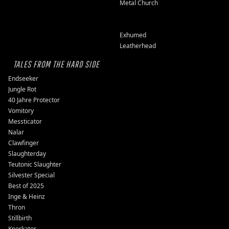
Metal Church
Exhumed
Leatherhead
TALES FROM THE HARD SIDE
Endseeker
Jungle Rot
40 Jahre Protector
Vomitory
Messticator
Nalar
Clawfinger
Slaughterday
Teutonic Slaughter
Silvester Special
Best of 2025
Inge & Heinz
Thron
Stillbirth
Knorkator