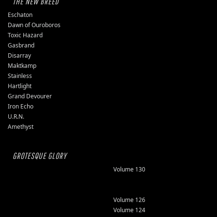
THE NEW BREED
Eschaton
Dawn of Ouroboros
Toxic Hazard
Gasbrand
Disarray
Maktkamp
Stainless
Hartlight
Grand Devourer
Iron Echo
U.R.N.
Amethyst
GROTESQUE GLORY
Volume 130
Volume 126
Volume 124