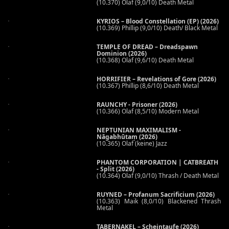
(10.370) Olaf (9,0/10) Death Metal
KYRIOS – Blood Constellation (EP) (2026)
(10.369) Phillip (9,0/10) Death/ Black Metal
TEMPLE OF DREAD – Dreadspawn
Dominion (2026)
(10.368) Olaf (9,6/10) Death Metal
HORRIFIER – Revelations of Gore (2026)
(10.367) Phillip (8,6/10) Death Metal
RAUNCHY - Prisoner (2026)
(10.366) Olaf (8,5/10) Modern Metal
NEPTUNIAN MAXIMALISM -
Nāgabhūtaṃ (2026)
(10.365) Olaf (keine) Jazz
PHANTOM CORPORATION | CATBREATH
- Split (2026)
(10.364) Olaf (9,0/10) Thrash / Death Metal
RUYNED – Profanum Sacrificium (2026)
(10.363) Maik (8,0/10) Blackened Thrash
Metal
TABERNAKEL – Scheintaufe (2026)