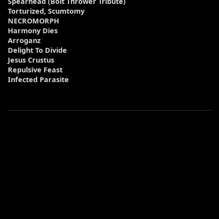
Spearhead (Bolt Thrower Tribute)
Torturized, Scumtomy
NECROMORPH
Harmony Dies
Arroganz
Delight To Divide
Jesus Crustus
Repulsive Feast
Infected Parasite