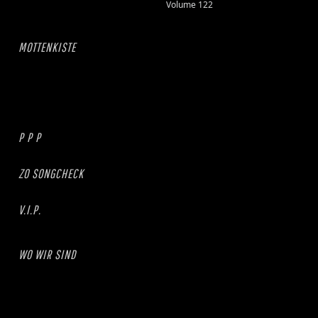
Volume 122
MOTTENKISTE
P P P
ZO SONGCHECK
V.I.P.
WO WIR SIND