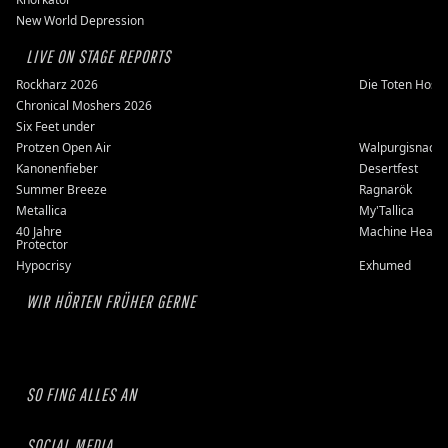
New World Depression
LIVE ON STAGE REPORTS
Rockharz 2026
Die Toten Hose
Chronical Moshers 2026
Six Feet under
Protzen Open Air
Walpurgisnacht
Kanonenfieber
Desertfest
Summer Breeze
Ragnarök
Metallica
My'Tallica
40 Jahre
Machine Head
Protector
Hypocrisy
Exhumed
WIR HÖRTEN FRÜHER GERNE
SO FING ALLES AN
SOCIAL MEDIA