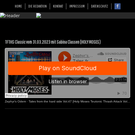
HOME
DIE REDAKTION
KONTAKT
IMPRESSUM
DATENSCHUTZ
TFTHS Classic vom 31.03.2023 mit Sabina Classen (HOLY MOSES)
Zephyr's Odem
·
Tales from the hard side Vol.47 [Holy Moses Teutonic Thrash Attack Vol.2]