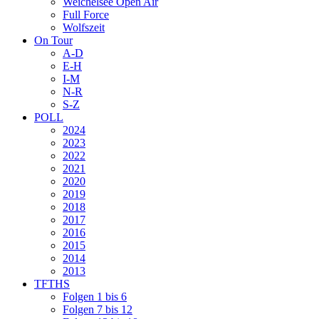
Weichelsee Open Air
Full Force
Wolfszeit
On Tour
A-D
E-H
I-M
N-R
S-Z
POLL
2024
2023
2022
2021
2020
2019
2018
2017
2016
2015
2014
2013
TFTHS
Folgen 1 bis 6
Folgen 7 bis 12