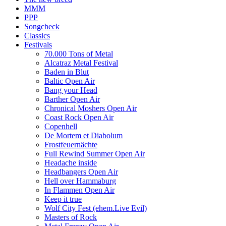
MMM
PPP
Songcheck
Classics
Festivals
70.000 Tons of Metal
Alcatraz Metal Festival
Baden in Blut
Baltic Open Air
Bang your Head
Barther Open Air
Chronical Moshers Open Air
Coast Rock Open Air
Copenhell
De Mortem et Diabolum
Frostfeuernächte
Full Rewind Summer Open Air
Headache inside
Headbangers Open Air
Hell over Hammaburg
In Flammen Open Air
Keep it true
Wolf City Fest (ehem.Live Evil)
Masters of Rock