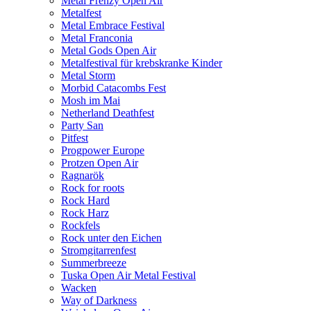
Metal Frenzy Open Air
Metalfest
Metal Embrace Festival
Metal Franconia
Metal Gods Open Air
Metalfestival für krebskranke Kinder
Metal Storm
Morbid Catacombs Fest
Mosh im Mai
Netherland Deathfest
Party San
Pitfest
Progpower Europe
Protzen Open Air
Ragnarök
Rock for roots
Rock Hard
Rock Harz
Rockfels
Rock unter den Eichen
Stromgitarrenfest
Summerbreeze
Tuska Open Air Metal Festival
Wacken
Way of Darkness