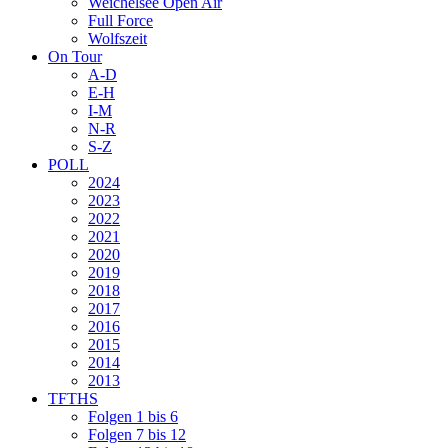
Weichelsee Open Air
Full Force
Wolfszeit
On Tour
A-D
E-H
I-M
N-R
S-Z
POLL
2024
2023
2022
2021
2020
2019
2018
2017
2016
2015
2014
2013
TFTHS
Folgen 1 bis 6
Folgen 7 bis 12