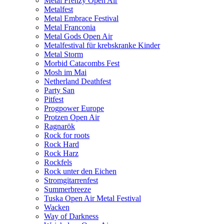
Metal Frenzy Open Air
Metalfest
Metal Embrace Festival
Metal Franconia
Metal Gods Open Air
Metalfestival für krebskranke Kinder
Metal Storm
Morbid Catacombs Fest
Mosh im Mai
Netherland Deathfest
Party San
Pitfest
Progpower Europe
Protzen Open Air
Ragnarök
Rock for roots
Rock Hard
Rock Harz
Rockfels
Rock unter den Eichen
Stromgitarrenfest
Summerbreeze
Tuska Open Air Metal Festival
Wacken
Way of Darkness