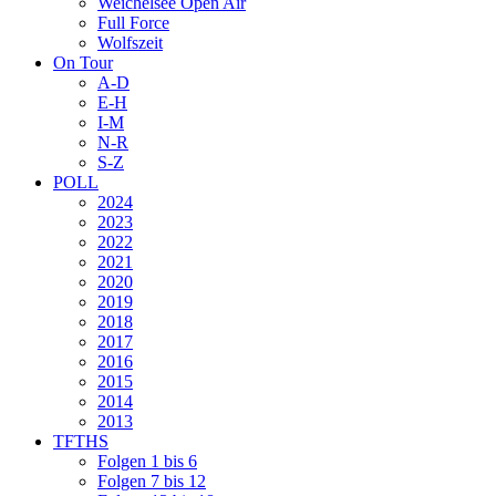
Weichelsee Open Air
Full Force
Wolfszeit
On Tour
A-D
E-H
I-M
N-R
S-Z
POLL
2024
2023
2022
2021
2020
2019
2018
2017
2016
2015
2014
2013
TFTHS
Folgen 1 bis 6
Folgen 7 bis 12