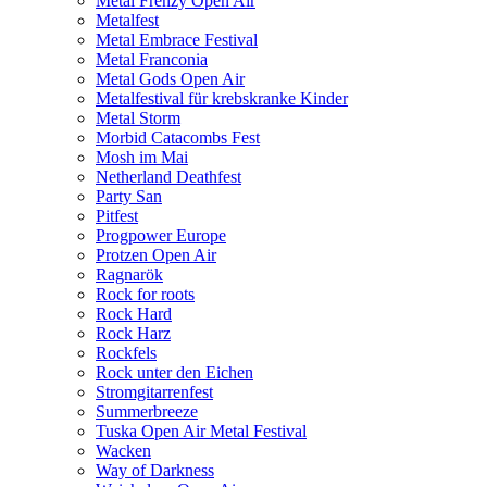
Metal Frenzy Open Air
Metalfest
Metal Embrace Festival
Metal Franconia
Metal Gods Open Air
Metalfestival für krebskranke Kinder
Metal Storm
Morbid Catacombs Fest
Mosh im Mai
Netherland Deathfest
Party San
Pitfest
Progpower Europe
Protzen Open Air
Ragnarök
Rock for roots
Rock Hard
Rock Harz
Rockfels
Rock unter den Eichen
Stromgitarrenfest
Summerbreeze
Tuska Open Air Metal Festival
Wacken
Way of Darkness