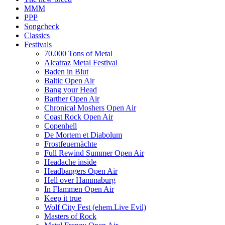
MMM
PPP
Songcheck
Classics
Festivals
70.000 Tons of Metal
Alcatraz Metal Festival
Baden in Blut
Baltic Open Air
Bang your Head
Barther Open Air
Chronical Moshers Open Air
Coast Rock Open Air
Copenhell
De Mortem et Diabolum
Frostfeuernächte
Full Rewind Summer Open Air
Headache inside
Headbangers Open Air
Hell over Hammaburg
In Flammen Open Air
Keep it true
Wolf City Fest (ehem.Live Evil)
Masters of Rock