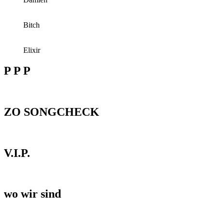
Bitch
Elixir
P P P
ZO SONGCHECK
V.I.P.
wo wir sind