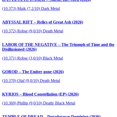
(10.373) Maik (7,2/10) Dark Metal
ABYSSAL RIFT – Relics of Great Ash (2026)
(10.372) Robse (9,0/10) Death Metal
LABOR OF THE NEGATIVE – The Triumph of Time and the
Disillusioned (2026)
(10.371) Robse (3,0/10) Black Metal
GOROD – The Ember gone (2026)
(10.370) Olaf (9,0/10) Death Metal
KYRIOS – Blood Constellation (EP) (2026)
(10.369) Phillip (9,0/10) Death/ Black Metal
TEMPLE OF DREAD – Dreadspawn Dominion (2026)