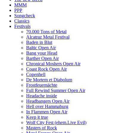
MMM
PPP
Songcheck
Classics
Festivals
70.000 Tons of Metal
Alcatraz Metal Festival
Baden in Blut
Baltic Open Air
Bang your Head
Barther Open Air
Chronical Moshers Open Air
Coast Rock Open Air
Copenhell
De Mortem et Diabolum
Frostfeuernächte
Full Rewind Summer Open Air
Headache inside
Headbangers Open Air
Hell over Hammaburg
In Flammen Open Air
Keep it true
Wolf City Fest (ehem.Live Evil)
Masters of Rock