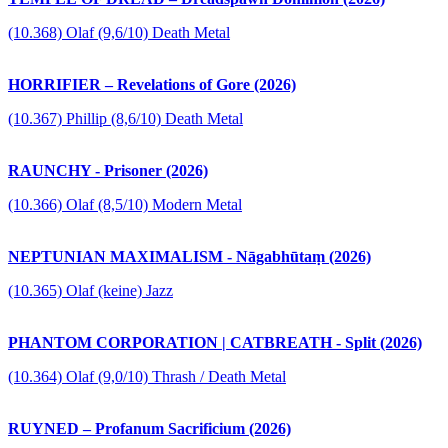
(10.368) Olaf (9,6/10) Death Metal
HORRIFIER – Revelations of Gore (2026)
(10.367) Phillip (8,6/10) Death Metal
RAUNCHY - Prisoner (2026)
(10.366) Olaf (8,5/10) Modern Metal
NEPTUNIAN MAXIMALISM - Nāgabhūtaṃ (2026)
(10.365) Olaf (keine) Jazz
PHANTOM CORPORATION | CATBREATH - Split (2026)
(10.364) Olaf (9,0/10) Thrash / Death Metal
RUYNED – Profanum Sacrificium (2026)