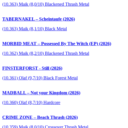
(10.363) Maik (8,0/10) Blackened Thrash Metal
TABERNAKEL – Scheintaufe (2026)
(10.363) Maik (8,1/10) Black Metal
MORBID MEAT – Possessed By The Witch (EP) (2026)
(10.362) Maik (8,2/10) Blackened Thrash Metal
FINSTERFORST - Still (2026)
(10.361) Olaf (9,7/10) Black Forest Metal
MADBALL – Not your Kingdom (2026)
(10.360) Olaf (8,7/10) Hardcore
CRIME ZONE – Beach Thrash (2026)
(10.359) Maik (8,0/10) Crossover Thrash Metal