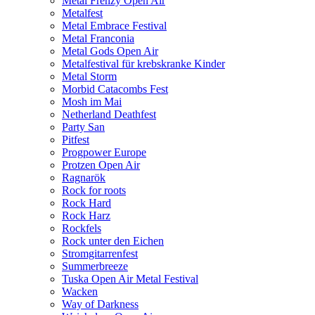
Metal Frenzy Open Air
Metalfest
Metal Embrace Festival
Metal Franconia
Metal Gods Open Air
Metalfestival für krebskranke Kinder
Metal Storm
Morbid Catacombs Fest
Mosh im Mai
Netherland Deathfest
Party San
Pitfest
Progpower Europe
Protzen Open Air
Ragnarök
Rock for roots
Rock Hard
Rock Harz
Rockfels
Rock unter den Eichen
Stromgitarrenfest
Summerbreeze
Tuska Open Air Metal Festival
Wacken
Way of Darkness