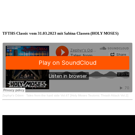
TFTHS Classic vom 31.03.2023 mit Sabina Classen (HOLY MOSES)
Zephyr's Odem
·
Tales from the hard side Vol.47 [Holy Moses Teutonic Thrash Attack Vol.2]