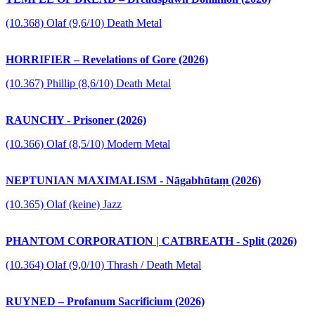
(10.368) Olaf (9,6/10) Death Metal
HORRIFIER – Revelations of Gore (2026)
(10.367) Phillip (8,6/10) Death Metal
RAUNCHY - Prisoner (2026)
(10.366) Olaf (8,5/10) Modern Metal
NEPTUNIAN MAXIMALISM - Nāgabhūtaṃ (2026)
(10.365) Olaf (keine) Jazz
PHANTOM CORPORATION | CATBREATH - Split (2026)
(10.364) Olaf (9,0/10) Thrash / Death Metal
RUYNED – Profanum Sacrificium (2026)