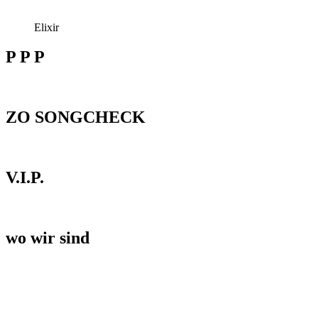
Elixir
P P P
ZO SONGCHECK
V.I.P.
wo wir sind