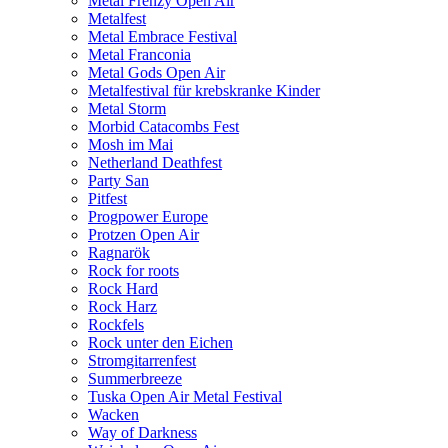
Metal Frenzy Open Air
Metalfest
Metal Embrace Festival
Metal Franconia
Metal Gods Open Air
Metalfestival für krebskranke Kinder
Metal Storm
Morbid Catacombs Fest
Mosh im Mai
Netherland Deathfest
Party San
Pitfest
Progpower Europe
Protzen Open Air
Ragnarök
Rock for roots
Rock Hard
Rock Harz
Rockfels
Rock unter den Eichen
Stromgitarrenfest
Summerbreeze
Tuska Open Air Metal Festival
Wacken
Way of Darkness