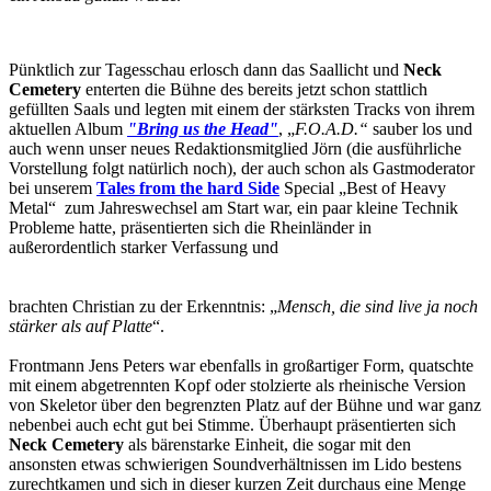
Pünktlich zur Tagesschau erlosch dann das Saallicht und
Neck
Cemetery
enterten die Bühne des bereits jetzt schon stattlich
gefüllten Saals und legten mit einem der stärksten Tracks von ihrem
aktuellen Album
"Bring us the Head"
, „
F.O.A.D.“
sauber los und
auch wenn unser neues Redaktionsmitglied Jörn (die ausführliche
Vorstellung folgt natürlich noch), der auch schon als Gastmoderator
bei unserem
Tales from the hard Side
Special „Best of Heavy
Metal“ zum Jahreswechsel am Start war, ein paar kleine Technik
Probleme hatte, präsentierten sich die Rheinländer in
außerordentlich starker Verfassung und
brachten Christian zu der Erkenntnis: „
Mensch, die sind live ja noch
stärker als auf Platte
“.
Frontmann Jens Peters war ebenfalls in großartiger Form, quatschte
mit einem abgetrennten Kopf oder stolzierte als rheinische Version
von Skeletor über den begrenzten Platz auf der Bühne und war ganz
nebenbei auch echt gut bei Stimme. Überhaupt präsentierten sich
Neck Cemetery
als bärenstarke Einheit, die sogar mit den
ansonsten etwas schwierigen Soundverhältnissen im Lido bestens
zurechtkamen und sich in dieser kurzen Zeit durchaus eine Menge