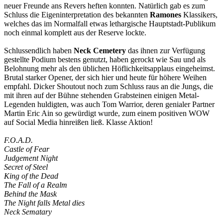
neuer Freunde ans Revers heften konnten. Natürlich gab es zum
Schluss die Eigeninterpretation des bekannten
Ramones
Klassikers,
welches das im Normalfall etwas lethargische Hauptstadt-Publikum
noch einmal komplett aus der Reserve lockte.
Schlussendlich haben
Neck Cemetery
das ihnen zur Verfügung
gestellte Podium bestens genutzt, haben gerockt wie Sau und als
Belohnung mehr als den üblichen Höflichkeitsapplaus eingeheimst.
Brutal starker Opener, der sich hier und heute für höhere Weihen
empfahl. Dicker Shoutout noch zum Schluss raus an die Jungs, die
mit ihren auf der Bühne stehenden Grabsteinen einigen Metal-
Legenden huldigten, was auch Tom Warrior, deren genialer Partner
Martin Eric Ain so gewürdigt wurde, zum einem positiven WOW
auf Social Media hinreißen ließ. Klasse Aktion!
F.O.A.D.
Castle of Fear
Judgement Night
Secret of Steel
King of the Dead
The Fall of a Realm
Behind the Mask
The Night falls Metal dies
Neck Sematary