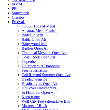
MMM
PPP
Songcheck
Classics
Festivals
70.000 Tons of Metal
Alcatraz Metal Festival
Baden in Blut
Baltic Open Air
Bang your Head
Barther Open Air
Chronical Moshers Open Air
Coast Rock Open Air
Copenhell
De Mortem et Diabolum
Frostfeuernächte
Full Rewind Summer Open Air
Headache inside
Headbangers Open Air
Hell over Hammaburg
In Flammen Open Air
Keep it true
Wolf City Fest (ehem.Live Evil)
Masters of Rock