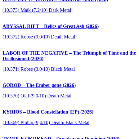
(10.373) Maik (7,2/10) Dark Metal
ABYSSAL RIFT – Relics of Great Ash (2026)
(10.372) Robse (9,0/10) Death Metal
LABOR OF THE NEGATIVE – The Triumph of Time and the
Disillusioned (2026)
(10.371) Robse (3,0/10) Black Metal
GOROD – The Ember gone (2026)
(10.370) Olaf (9,0/10) Death Metal
KYRIOS – Blood Constellation (EP) (2026)
(10.369) Phillip (9,0/10) Death/ Black Metal
TEMPLE OF DREAD – Dreadspawn Dominion (2026)