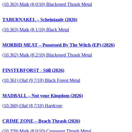
(10.363) Maik (8,0/10) Blackened Thrash Metal
TABERNAKEL – Scheintaufe (2026)
(10.363) Maik (8,1/10) Black Metal
MORBID MEAT – Possessed By The Witch (EP) (2026)
(10.362) Maik (8,2/10) Blackened Thrash Metal
FINSTERFORST - Still (2026)
(10.361) Olaf (9,7/10) Black Forest Metal
MADBALL – Not your Kingdom (2026)
(10.360) Olaf (8,7/10) Hardcore
CRIME ZONE – Beach Thrash (2026)
(10.359) Maik (8,0/10) Crossover Thrash Metal