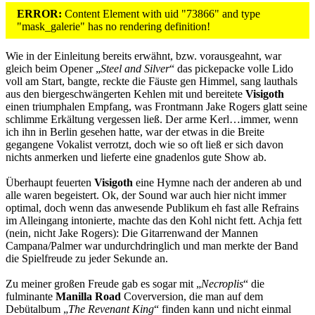
ERROR:
Content Element with uid "73866" and type
"mask_galerie" has no rendering definition!
Wie in der Einleitung bereits erwähnt, bzw. vorausgeahnt, war
gleich beim Opener „
Steel and Silver
“ das pickepacke volle Lido
voll am Start, bangte, reckte die Fäuste gen Himmel, sang lauthals
aus den biergeschwängerten Kehlen mit und bereitete
Visigoth
einen triumphalen Empfang, was Frontmann Jake Rogers glatt seine
schlimme Erkältung vergessen ließ. Der arme Kerl…immer, wenn
ich ihn in Berlin gesehen hatte, war der etwas in die Breite
gegangene Vokalist verrotzt, doch wie so oft ließ er sich davon
nichts anmerken und lieferte eine gnadenlos gute Show ab.
Überhaupt feuerten
Visigoth
eine Hymne nach der anderen ab und
alle waren begeistert. Ok, der Sound war auch hier nicht immer
optimal, doch wenn das anwesende Publikum eh fast alle Refrains
im Alleingang intonierte, machte das den Kohl nicht fett. Achja fett
(nein, nicht Jake Rogers): Die Gitarrenwand der Mannen
Campana/Palmer war undurchdringlich und man merkte der Band
die Spielfreude zu jeder Sekunde an.
Zu meiner großen Freude gab es sogar mit „
Necroplis
“ die
fulminante
Manilla Road
Coverversion, die man auf dem
Debütalbum „
The Revenant King
“ finden kann und nicht einmal