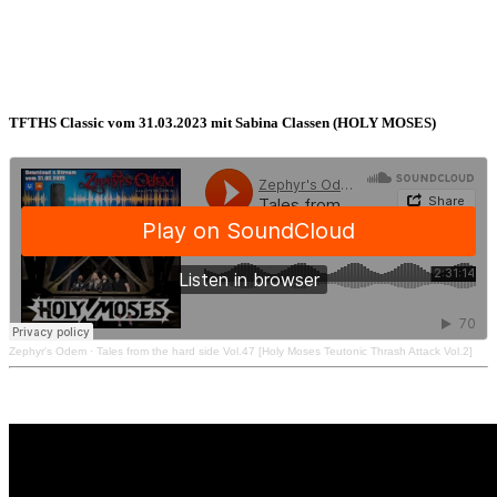
TFTHS Classic vom 31.03.2023 mit Sabina Classen (HOLY MOSES)
Zephyr's Odem
·
Tales from the hard side Vol.47 [Holy Moses Teutonic Thrash Attack Vol.2]