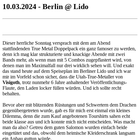
10.03.2024 - Berlin @ Lido
Dieser herrliche Sonntag versprach mit dem am Abend
stattfindenden True Metal Doppelpack ein ganz famoser zu werden,
denn ich mag klar strukturierte und knackige Abende mit zwei
Bands mehr, als wenn man mit 5 Combos zugepflastert wird, von
denen man im Maximalfall nur drei wirklich sehen will. Und exakt
das stand heute auf dem Speiseplan im Berliner Lido und ich war
mir im Vorfeld schon sicher, dass die Utah-True-Metaller von
Visigoth
, trotz nunmehr 6 Jahre anhaltender Veröffentlichungs-
Flaute, den Laden locker füllen würden. Und ich sollte recht
behalten.
Bevor aber mit blitzenden Rüstungen und Schwertern dem Drachen
gegenübergetreten wurde, gab es für mich erst einmal ein kleines
Dilemma, denn die zum Kauf angebotenen Tourshirts sahen echt
beide klasse aus und ich konnte mich nicht entscheiden. Was macht
man da also? Getreu dem guten Salomon wurden einfach beide
eingetütet und das, obwohl dem heimische Kleiderschrank langsam
ein Anbau guttun würde.