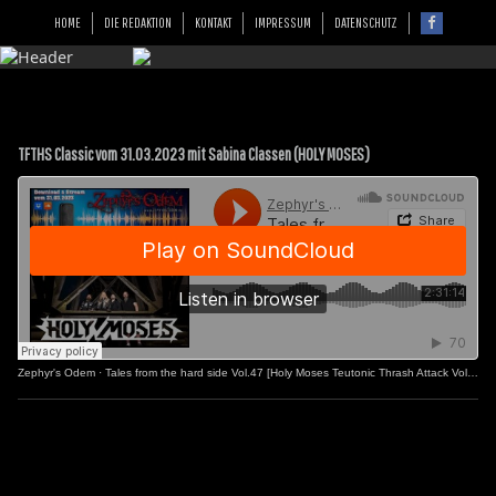
HOME
DIE REDAKTION
KONTAKT
IMPRESSUM
DATENSCHUTZ
TFTHS Classic vom 31.03.2023 mit Sabina Classen (HOLY MOSES)
Zephyr's Odem
·
Tales from the hard side Vol.47 [Holy Moses Teutonic Thrash Attack Vol.2]