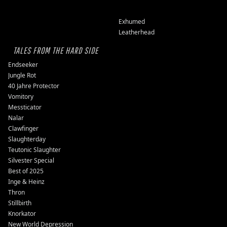
Exhumed
Leatherhead
TALES FROM THE HARD SIDE
Endseeker
Jungle Rot
40 Jahre Protector
Vomitory
Messticator
Nalar
Clawfinger
Slaughterday
Teutonic Slaughter
Silvester Special
Best of 2025
Inge & Heinz
Thron
Stillbirth
Knorkator
New World Depression