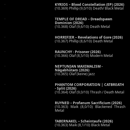
KYRIOS – Blood Constellation (EP) (2026)
(10.369) Phillip (9,0/10) Death/ Black Metal
TEMPLE OF DREAD – Dreadspawn
Dominion (2026)
(10.368) Olaf (9,6/10) Death Metal
HORRIFIER – Revelations of Gore (2026)
(10.367) Phillip (8,6/10) Death Metal
RAUNCHY - Prisoner (2026)
(10.366) Olaf (8,5/10) Modern Metal
NEPTUNIAN MAXIMALISM -
Nāgabhūtaṃ (2026)
(10.365) Olaf (keine) Jazz
PHANTOM CORPORATION | CATBREATH
- Split (2026)
(10.364) Olaf (9,0/10) Thrash / Death Metal
RUYNED – Profanum Sacrificium (2026)
(10.363) Maik (8,0/10) Blackened Thrash
Metal
TABERNAKEL – Scheintaufe (2026)
(10.363) Maik (8,1/10) Black Metal