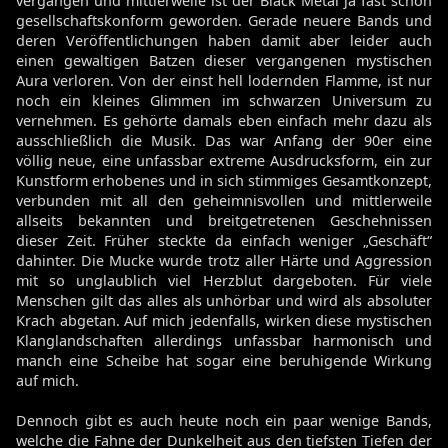
vergangen und mittlerweile ist der Black Metal ja fast schon
gesellschaftskonform geworden. Gerade neuere Bands und
deren Veröffentlichungen haben damit aber leider auch
einen gewaltigen Batzen dieser vergangenen mystischen
Aura verloren. Von der einst hell lodernden Flamme, ist nur
noch ein kleines Glimmen im schwarzen Universum zu
vernehmen. Es gehörte damals eben einfach mehr dazu als
ausschließlich die Musik. Das war Anfang der 90er eine
völlig neue, eine unfassbar extreme Ausdrucksform, ein zur
Kunstform erhobenes und in sich stimmiges Gesamtkonzept,
verbunden mit all den geheimnisvollen und mittlerweile
allseits bekannten und breitgetretenen Geschehnissen
dieser Zeit. Früher steckte da einfach weniger „Geschäft“
dahinter. Die Mucke wurde trotz aller Härte und Aggression
mit so unglaublich viel Herzblut dargeboten. Für viele
Menschen gilt das alles als unhörbar und wird als absoluter
Krach abgetan. Auf mich jedenfalls, wirken diese mystischen
Klanglandschaften allerdings unfassbar harmonisch und
manch eine Scheibe hat sogar eine beruhigende Wirkung
auf mich.
Dennoch gibt es auch heute noch ein paar wenige Bands,
welche die Fahne der Dunkelheit aus den tiefsten Tiefen der