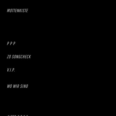
MOTTENKISTE
P P P
ZO SONGCHECK
V.I.P.
WO WIR SIND