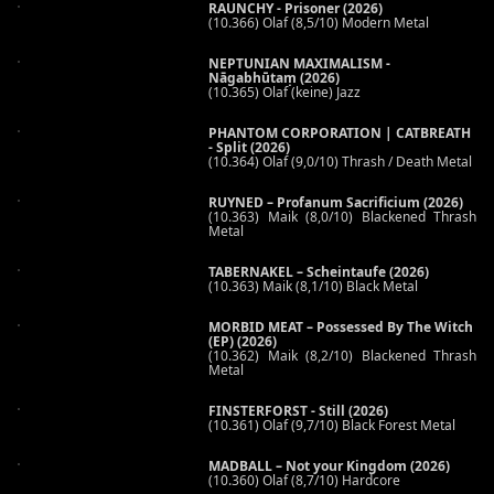
RAUNCHY - Prisoner (2026)
(10.366) Olaf (8,5/10) Modern Metal
NEPTUNIAN MAXIMALISM -
Nāgabhūtaṃ (2026)
(10.365) Olaf (keine) Jazz
PHANTOM CORPORATION | CATBREATH
- Split (2026)
(10.364) Olaf (9,0/10) Thrash / Death Metal
RUYNED – Profanum Sacrificium (2026)
(10.363) Maik (8,0/10) Blackened Thrash
Metal
TABERNAKEL – Scheintaufe (2026)
(10.363) Maik (8,1/10) Black Metal
MORBID MEAT – Possessed By The Witch
(EP) (2026)
(10.362) Maik (8,2/10) Blackened Thrash
Metal
FINSTERFORST - Still (2026)
(10.361) Olaf (9,7/10) Black Forest Metal
MADBALL – Not your Kingdom (2026)
(10.360) Olaf (8,7/10) Hardcore