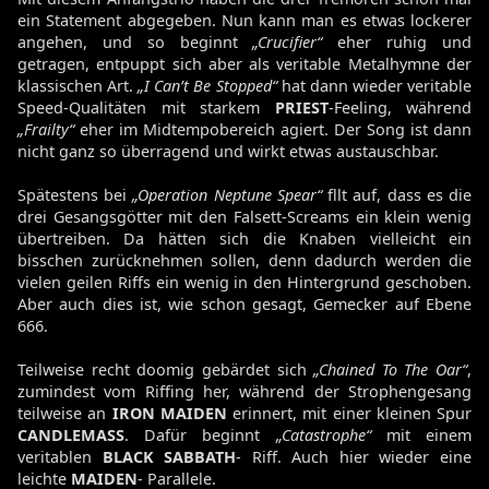
ein Statement abgegeben. Nun kann man es etwas lockerer
angehen, und so beginnt
„Crucifier“
eher ruhig und
getragen, entpuppt sich aber als veritable Metalhymne der
klassischen Art.
„I Can’t Be Stopped“
hat dann wieder veritable
Speed-Qualitäten mit starkem
PRIEST
-Feeling, während
„Frailty“
eher im Midtempobereich agiert. Der Song ist dann
nicht ganz so überragend und wirkt etwas austauschbar.
Spätestens bei
„Operation Neptune Spear“
fllt auf, dass es die
drei Gesangsgötter mit den Falsett-Screams ein klein wenig
übertreiben. Da hätten sich die Knaben vielleicht ein
bisschen zurücknehmen sollen, denn dadurch werden die
vielen geilen Riffs ein wenig in den Hintergrund geschoben.
Aber auch dies ist, wie schon gesagt, Gemecker auf Ebene
666.
Teilweise recht doomig gebärdet sich
„Chained To The Oar“
,
zumindest vom Riffing her, während der Strophengesang
teilweise an
IRON MAIDEN
erinnert, mit einer kleinen Spur
CANDLEMASS
. Dafür beginnt
„Catastrophe“
mit einem
veritablen
BLACK SABBATH
- Riff. Auch hier wieder eine
leichte
MAIDEN
- Parallele.