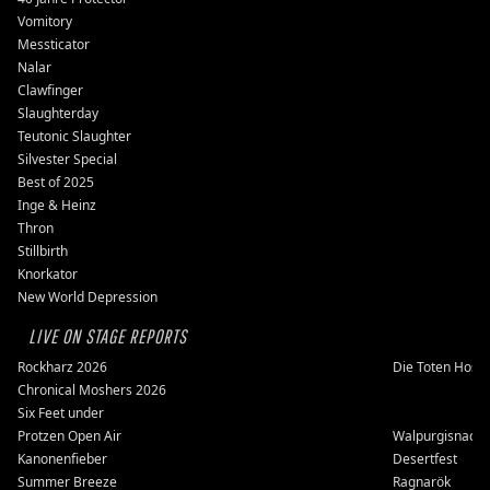
Vomitory
Messticator
Nalar
Clawfinger
Slaughterday
Teutonic Slaughter
Silvester Special
Best of 2025
Inge & Heinz
Thron
Stillbirth
Knorkator
New World Depression
LIVE ON STAGE REPORTS
Rockharz 2026
Die Toten Hose
Chronical Moshers 2026
Six Feet under
Protzen Open Air
Walpurgisnacht
Kanonenfieber
Desertfest
Summer Breeze
Ragnarök