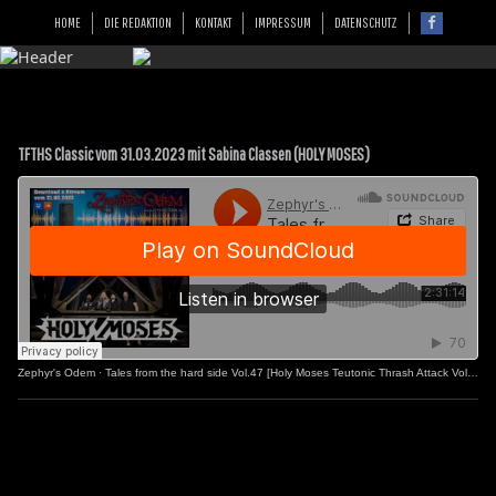
HOME
DIE REDAKTION
KONTAKT
IMPRESSUM
DATENSCHUTZ
TFTHS Classic vom 31.03.2023 mit Sabina Classen (HOLY MOSES)
Zephyr's Odem
·
Tales from the hard side Vol.47 [Holy Moses Teutonic Thrash Attack Vol.2]