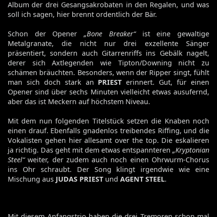
Album der drei Gesangsakrobaten in den Regalen, und was
soll ich sagen, hier brennt ordentlich der Bär.
Schon der Opener
„Bone Breaker“
ist eine gewaltige
Metalgranate, die nicht nur drei exzellente Sänger
präsentiert, sondern auch Gitarrenriffs ins Gebälk nagelt,
derer sich Axtlegenden wie Tipton/Downing nicht zu
schämen bräuchten. Besonders, wenn der Ripper singt, fühlt
man sich doch stark an
PRIEST
erinnert. Gut, für einen
Opener sind über sechs Minuten vielleicht etwas ausufernd,
aber das ist Meckern auf höchstem Niveau.
Mit dem nun folgenden Titelstück setzen die Knaben noch
einen drauf. Ebenfalls gnadenlos treibendes Riffing, und die
Vokalisten gehen hier allesamt over the top. Die eskalieren
ja richtig. Das geht mit dem etwas entspannteren
„Kryptonian
Steel“
weiter, der zudem auch noch einen Ohrwurm-Chorus
ins Ohr schraubt. Der Song klingt irgendwie wie eine
Mischung aus
JUDAS PRIEST
und
AGENT STEEL
.
Mit diesem Anfangstrio haben die drei Tremoren schon mal