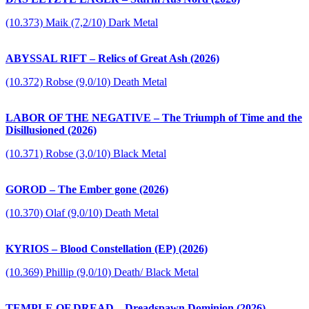
(10.373) Maik (7,2/10) Dark Metal
ABYSSAL RIFT – Relics of Great Ash (2026)
(10.372) Robse (9,0/10) Death Metal
LABOR OF THE NEGATIVE – The Triumph of Time and the
Disillusioned (2026)
(10.371) Robse (3,0/10) Black Metal
GOROD – The Ember gone (2026)
(10.370) Olaf (9,0/10) Death Metal
KYRIOS – Blood Constellation (EP) (2026)
(10.369) Phillip (9,0/10) Death/ Black Metal
TEMPLE OF DREAD – Dreadspawn Dominion (2026)