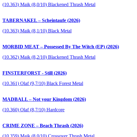
(10.363) Maik (8,0/10) Blackened Thrash Metal
TABERNAKEL – Scheintaufe (2026)
(10.363) Maik (8,1/10) Black Metal
MORBID MEAT – Possessed By The Witch (EP) (2026)
(10.362) Maik (8,2/10) Blackened Thrash Metal
FINSTERFORST - Still (2026)
(10.361) Olaf (9,7/10) Black Forest Metal
MADBALL – Not your Kingdom (2026)
(10.360) Olaf (8,7/10) Hardcore
CRIME ZONE – Beach Thrash (2026)
(10.359) Maik (8,0/10) Crossover Thrash Metal