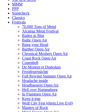
MMM
PPP
Songcheck
Classics
Festivals
70.000 Tons of Metal
Alcatraz Metal Festival
Baden in Blut
Baltic Open Air
Bang your Head
Barther Open Air
Chronical Moshers Open Air
Coast Rock Open Air
Copenhell
De Mortem et Diabolum
Frostfeuernächte
Full Rewind Summer Open Air
Headache inside
Headbangers Open Air
Hell over Hammaburg
In Flammen Open Air
Keep it true
Wolf City Fest (ehem.Live Evil)
Masters of Rock