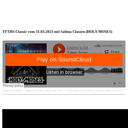
TFTHS Classic vom 31.03.2023 mit Sabina Classen (HOLY MOSES)
Zephyr's Odem
·
Tales from the hard side Vol.47 [Holy Moses Teutonic Thrash Attack Vol.2]