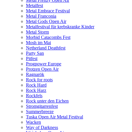
Metal Frenzy Open Air
Metalfest
Metal Embrace Festival
Metal Franconia
Metal Gods Open Air
Metalfestival für krebskranke Kinder
Metal Storm
Morbid Catacombs Fest
Mosh im Mai
Netherland Deathfest
Party San
Pitfest
Progpower Europe
Protzen Open Air
Ragnarök
Rock for roots
Rock Hard
Rock Harz
Rockfels
Rock unter den Eichen
Stromgitarrenfest
Summerbreeze
Tuska Open Air Metal Festival
Wacken
Way of Darkness