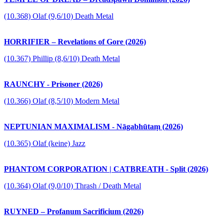
(10.368) Olaf (9,6/10) Death Metal
HORRIFIER – Revelations of Gore (2026)
(10.367) Phillip (8,6/10) Death Metal
RAUNCHY - Prisoner (2026)
(10.366) Olaf (8,5/10) Modern Metal
NEPTUNIAN MAXIMALISM - Nāgabhūtaṃ (2026)
(10.365) Olaf (keine) Jazz
PHANTOM CORPORATION | CATBREATH - Split (2026)
(10.364) Olaf (9,0/10) Thrash / Death Metal
RUYNED – Profanum Sacrificium (2026)