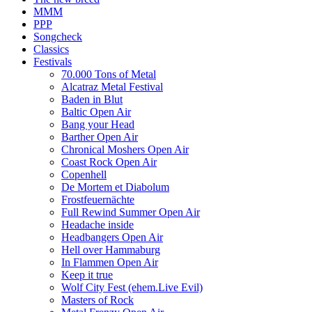
MMM
PPP
Songcheck
Classics
Festivals
70.000 Tons of Metal
Alcatraz Metal Festival
Baden in Blut
Baltic Open Air
Bang your Head
Barther Open Air
Chronical Moshers Open Air
Coast Rock Open Air
Copenhell
De Mortem et Diabolum
Frostfeuernächte
Full Rewind Summer Open Air
Headache inside
Headbangers Open Air
Hell over Hammaburg
In Flammen Open Air
Keep it true
Wolf City Fest (ehem.Live Evil)
Masters of Rock