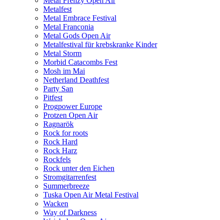
Metal Frenzy Open Air
Metalfest
Metal Embrace Festival
Metal Franconia
Metal Gods Open Air
Metalfestival für krebskranke Kinder
Metal Storm
Morbid Catacombs Fest
Mosh im Mai
Netherland Deathfest
Party San
Pitfest
Progpower Europe
Protzen Open Air
Ragnarök
Rock for roots
Rock Hard
Rock Harz
Rockfels
Rock unter den Eichen
Stromgitarrenfest
Summerbreeze
Tuska Open Air Metal Festival
Wacken
Way of Darkness