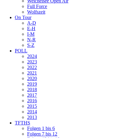
Weichelsee Open Air
Full Force
Wolfszeit
On Tour
A-D
E-H
I-M
N-R
S-Z
POLL
2024
2023
2022
2021
2020
2019
2018
2017
2016
2015
2014
2013
TFTHS
Folgen 1 bis 6
Folgen 7 bis 12