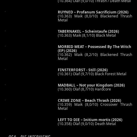
(10.364) Olaf (9,0/10) Thrash / Death Metal
RUYNED – Profanum Sacrificium (2026)
(10.363) Maik (8,0/10) Blackened Thrash
Metal
TABERNAKEL – Scheintaufe (2026)
(10.363) Maik (8,1/10) Black Metal
MORBID MEAT – Possessed By The Witch
(EP) (2026)
(10.362) Maik (8,2/10) Blackened Thrash
Metal
FINSTERFORST - Still (2026)
(10.361) Olaf (9,7/10) Black Forest Metal
MADBALL – Not your Kingdom (2026)
(10.360) Olaf (8,7/10) Hardcore
CRIME ZONE – Beach Thrash (2026)
(10.359) Maik (8,0/10) Crossover Thrash
Metal
LEFT TO DIE – Initium mortis (2026)
(10.358) Olaf (9,0/10) Death Metal