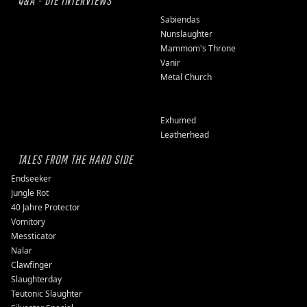
Q&A - DIE INTERVIEWS
Sabiendas
Nunslaughter
Mammom's Throne
Vanir
Metal Church
Exhumed
Leatherhead
TALES FROM THE HARD SIDE
Endseeker
Jungle Rot
40 Jahre Protector
Vomitory
Messticator
Nalar
Clawfinger
Slaughterday
Teutonic Slaughter