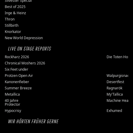
Silvester Special
Best of 2025
Inge & Heinz
Thron
Stillbirth
Knorkator
New World Depression
LIVE ON STAGE REPORTS
Rockharz 2026
Die Toten Hose
Chronical Moshers 2026
Six Feet under
Protzen Open Air
Walpurgisnacht
Kanonenfieber
Desertfest
Summer Breeze
Ragnarök
Metallica
My'Tallica
40 Jahre
Machine Head
Protector
Hypocrisy
Exhumed
WIR HÖRTEN FRÜHER GERNE