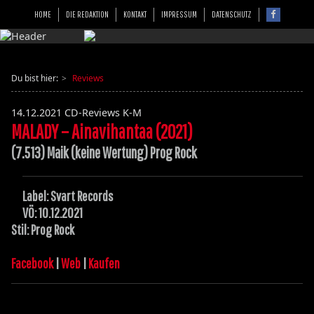
HOME
DIE REDAKTION
KONTAKT
IMPRESSUM
DATENSCHUTZ
Du bist hier:
Reviews
14.12.2021
CD-Reviews K-M
MALADY – Ainavihantaa (2021)
(7.513) Maik (keine Wertung) Prog Rock
Label: Svart Records
VÖ: 10.12.2021
Stil: Prog Rock
Facebook
|
Web
|
Kaufen