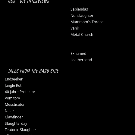
Q&A - DIE INTERVIEWS
Sabiendas
Nunslaughter
Mammom's Throne
Vanir
Metal Church
Exhumed
Leatherhead
TALES FROM THE HARD SIDE
Endseeker
Jungle Rot
40 Jahre Protector
Vomitory
Messticator
Nalar
Clawfinger
Slaughterday
Teutonic Slaughter