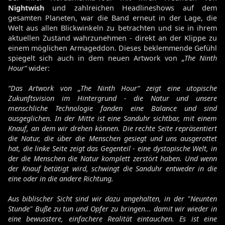
Nightwish
und zahlreichen Headlineshows auf dem
gesamten Planeten, war die Band erneut in der Lage, die
Welt aus allen Blickwinkeln zu betrachten und sie in ihrem
aktuellen Zustand wahrzunehmen - direkt an der Klippe zu
einem möglichen Armageddon. Dieses beklemmende Gefühl
spiegelt sich auch in dem neuen Artwork von
„The Ninth
Hour“
wider:
“Das Artwork von „The Ninth Hour“ zeigt eine utopische
Zukunftsvision im Hintergrund - die Natur und unsere
menschliche Technologie fanden eine Balance und sind
ausgeglichen. In der Mitte ist eine Sanduhr sichtbar, mit einem
Knauf, an dem wir drehen können. Die rechte Seite repräsentiert
die Natur, die über die Menschen gesiegt und uns ausgerottet
hat, die linke Seite zeigt das Gegenteil - eine dystopische Welt, in
der die Menschen die Natur komplett zerstört haben. Und wenn
der Knauf betätigt wird, schwingt die Sanduhr entweder in die
eine oder in die andere Richtung.
Aus biblischer Sicht sind wir dazu angehalten, in der "Neunten
Stunde" Buße zu tun und Opfer zu bringen... damit wir wieder in
eine bewusstere, einfachere Realität eintauchen. Es ist eine