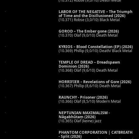
(10.372) Robse (9,0/10) Death Metal
LABOR OF THE NEGATIVE – The Triumph
of Time and the Disillusioned (2026)
(10.371) Robse (3,0/10) Black Metal
GOROD – The Ember gone (2026)
(10.370) Olaf (9,0/10) Death Metal
KYRIOS – Blood Constellation (EP) (2026)
(10.369) Phillip (9,0/10) Death/ Black Metal
TEMPLE OF DREAD – Dreadspawn
Dominion (2026)
(10.368) Olaf (9,6/10) Death Metal
HORRIFIER – Revelations of Gore (2026)
(10.367) Phillip (8,6/10) Death Metal
RAUNCHY - Prisoner (2026)
(10.366) Olaf (8,5/10) Modern Metal
NEPTUNIAN MAXIMALISM -
Nāgabhūtaṃ (2026)
(10.365) Olaf (keine) Jazz
PHANTOM CORPORATION | CATBREATH
- Split (2026)