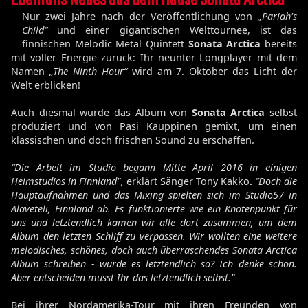
Nur zwei Jahre nach der Veröffentlichung von
„Pariah's
Child“
und einer gigantischen Welttournee, ist das
finnischen Melodic Metal Quintett
Sonata Arctica
bereits
mit voller Energie zurück: Ihr neunter Longplayer mit dem
Namen
„The Ninth Hour“
wird am 7. Oktober das Licht der
Welt erblicken!
Auch diesmal wurde das Album von
Sonata Arctica
selbst
produziert und von Pasi Kauppinen gemixt, um einen
klassischen und doch frischen Sound zu erschaffen.
“Die Arbeit im Studio begann Mitte April 2016 in einigen
Heimstudios in Finnland",
erklärt Sänger Tony Kakko
.
“Doch die
Hauptaufnahmen und das Mixing spielten sich im Studio57 in
Alaveteli, Finnland ab. Es funktionierte wie ein Knotenpunkt für
uns und letztendlich kamen wir alle dort zusammen, um dem
Album den letzten Schliff zu verpassen. Wir wollten eine weitere
melodisches, schönes, doch auch überraschendes Sonata Arctica
Album schreiben - wurde es letztendlich so? Ich denke schon.
Aber entscheiden müsst Ihr das letztendlich selbst."
Bei ihrer Nordamerika-Tour mit ihren Freunden von