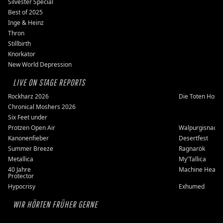
Silvester Special
Best of 2025
Inge & Heinz
Thron
Stillbirth
Knorkator
New World Depression
LIVE ON STAGE REPORTS
Rockharz 2026
Die Toten Hose
Chronical Moshers 2026
Six Feet under
Protzen Open Air
Walpurgisnacht
Kanonenfieber
Desertfest
Summer Breeze
Ragnarök
Metallica
My'Tallica
40 Jahre
Machine Head
Protector
Hypocrisy
Exhumed
WIR HÖRTEN FRÜHER GERNE