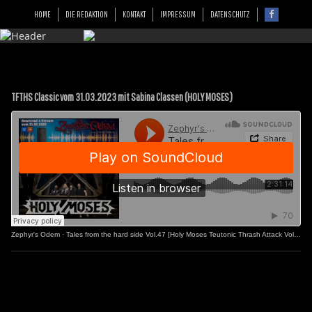
HOME
DIE REDAKTION
KONTAKT
IMPRESSUM
DATENSCHUTZ
TFTHS Classic vom 31.03.2023 mit Sabina Classen (HOLY MOSES)
Zephyr's Odem
·
Tales from the hard side Vol.47 [Holy Moses Teutonic Thrash Attack Vol.2]