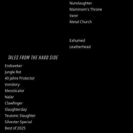
Nunslaughter
Mammom's Throne
Vanir
Metal Church
Exhumed
Leatherhead
TALES FROM THE HARD SIDE
Endseeker
Jungle Rot
40 Jahre Protector
Vomitory
Messticator
Nalar
Clawfinger
Slaughterday
Teutonic Slaughter
Silvester Special
Best of 2025