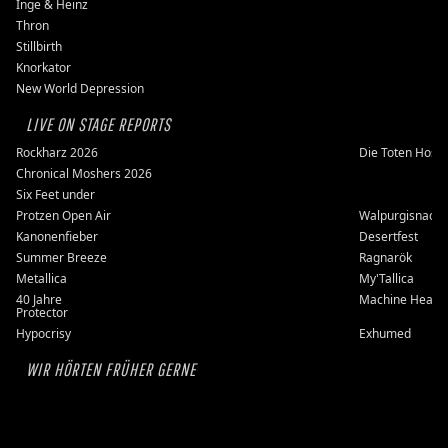
Inge & Heinz
Thron
Stillbirth
Knorkator
New World Depression
LIVE ON STAGE REPORTS
Rockharz 2026
Die Toten Hose
Chronical Moshers 2026
Six Feet under
Protzen Open Air
Walpurgisnacht
Kanonenfieber
Desertfest
Summer Breeze
Ragnarök
Metallica
My'Tallica
40 Jahre
Machine Head
Protector
Hypocrisy
Exhumed
WIR HÖRTEN FRÜHER GERNE