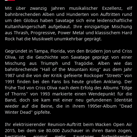
Mit über zwanzig Jahren musikalischer Exzellenz, elf
bahnbrechenden Alben und Hunderten von Auftritten rund
um den Globus haben Savatage sich eine leidenschaftliche
Kultanhängerschaft aufgebaut. Ihre einzigartige Mischung
aus Thrash, Progressive, Power Metal und klassischem Hard
Rock hat die Musikwelt unumkehrbar geprägt.
Gegründet in Tampa, Florida, von den Brüdern Jon und Criss
Oliva, ist die Geschichte von Savatage geprägt von einer
Mischung aus Triumph und Tragödie. Alben wie das
bahnbrechende "Hall of the Mountain King" aus dem Jahr
1987 und die von der Kritik gefeierte Rockoper "Streets" von
1991 finden bei den Fans bis heute großen Anklang. Der
frühe Tod von Criss Oliva nach dem Erfolg des Albums "Edge
of Thorns" von 1993 markierte einen Wendepunkt für die
Band, doch sie kam mit einer neu gefundenen Identität
wieder auf die Beine, die in ihrem 1995er-Album "Dead
Winter Dead" gipfelte.
Ihr elektrisierender Reunion-Auftritt beim Wacken Open Air
2015, bei dem sie 80.000 Zuschauer in ihren Bann zogen,
bestätigte einmal mehr Savatages fortwährendes