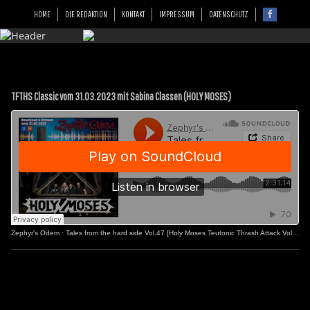
HOME
DIE REDAKTION
KONTAKT
IMPRESSUM
DATENSCHUTZ
TFTHS Classic vom 31.03.2023 mit Sabina Classen (HOLY MOSES)
Zephyr's Odem
·
Tales from the hard side Vol.47 [Holy Moses Teutonic Thrash Attack Vol.2]