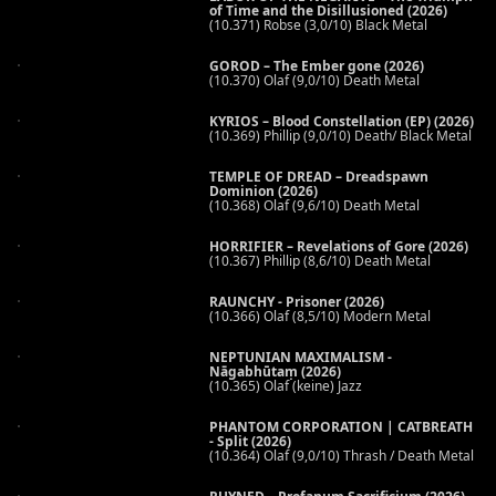
of Time and the Disillusioned (2026)
(10.371) Robse (3,0/10) Black Metal
GOROD – The Ember gone (2026)
(10.370) Olaf (9,0/10) Death Metal
KYRIOS – Blood Constellation (EP) (2026)
(10.369) Phillip (9,0/10) Death/ Black Metal
TEMPLE OF DREAD – Dreadspawn
Dominion (2026)
(10.368) Olaf (9,6/10) Death Metal
HORRIFIER – Revelations of Gore (2026)
(10.367) Phillip (8,6/10) Death Metal
RAUNCHY - Prisoner (2026)
(10.366) Olaf (8,5/10) Modern Metal
NEPTUNIAN MAXIMALISM -
Nāgabhūtaṃ (2026)
(10.365) Olaf (keine) Jazz
PHANTOM CORPORATION | CATBREATH
- Split (2026)
(10.364) Olaf (9,0/10) Thrash / Death Metal