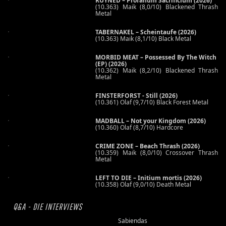
RUYNED – Profanum Sacrificium (2026)
(10.363) Maik (8,0/10) Blackened Thrash
Metal
TABERNAKEL – Scheintaufe (2026)
(10.363) Maik (8,1/10) Black Metal
MORBID MEAT – Possessed By The Witch
(EP) (2026)
(10.362) Maik (8,2/10) Blackened Thrash
Metal
FINSTERFORST - Still (2026)
(10.361) Olaf (9,7/10) Black Forest Metal
MADBALL – Not your Kingdom (2026)
(10.360) Olaf (8,7/10) Hardcore
CRIME ZONE – Beach Thrash (2026)
(10.359) Maik (8,0/10) Crossover Thrash
Metal
LEFT TO DIE – Initium mortis (2026)
(10.358) Olaf (9,0/10) Death Metal
Q&A - DIE INTERVIEWS
Sabiendas