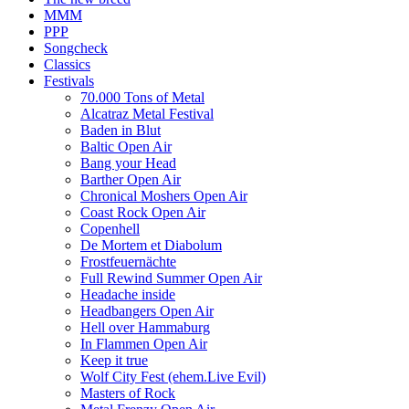
MMM
PPP
Songcheck
Classics
Festivals
70.000 Tons of Metal
Alcatraz Metal Festival
Baden in Blut
Baltic Open Air
Bang your Head
Barther Open Air
Chronical Moshers Open Air
Coast Rock Open Air
Copenhell
De Mortem et Diabolum
Frostfeuernächte
Full Rewind Summer Open Air
Headache inside
Headbangers Open Air
Hell over Hammaburg
In Flammen Open Air
Keep it true
Wolf City Fest (ehem.Live Evil)
Masters of Rock