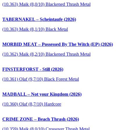
(10.363) Maik (8,0/10) Blackened Thrash Metal
TABERNAKEL – Scheintaufe (2026)
(10.363) Maik (8,1/10) Black Metal
MORBID MEAT – Possessed By The Witch (EP) (2026)
(10.362) Maik (8,2/10) Blackened Thrash Metal
FINSTERFORST - Still (2026)
(10.361) Olaf (9,7/10) Black Forest Metal
MADBALL – Not your Kingdom (2026)
(10.360) Olaf (8,7/10) Hardcore
CRIME ZONE – Beach Thrash (2026)
(10.359) Maik (8,0/10) Crossover Thrash Metal