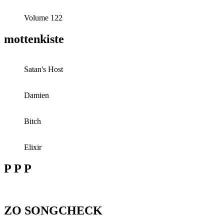
Volume 122
mottenkiste
Satan's Host
Damien
Bitch
Elixir
P P P
ZO SONGCHECK