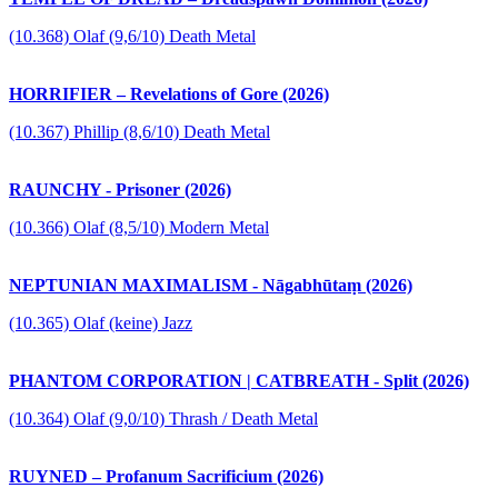
(10.368) Olaf (9,6/10) Death Metal
HORRIFIER – Revelations of Gore (2026)
(10.367) Phillip (8,6/10) Death Metal
RAUNCHY - Prisoner (2026)
(10.366) Olaf (8,5/10) Modern Metal
NEPTUNIAN MAXIMALISM - Nāgabhūtaṃ (2026)
(10.365) Olaf (keine) Jazz
PHANTOM CORPORATION | CATBREATH - Split (2026)
(10.364) Olaf (9,0/10) Thrash / Death Metal
RUYNED – Profanum Sacrificium (2026)