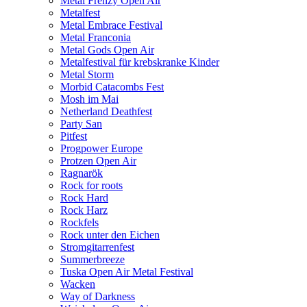
Metal Frenzy Open Air
Metalfest
Metal Embrace Festival
Metal Franconia
Metal Gods Open Air
Metalfestival für krebskranke Kinder
Metal Storm
Morbid Catacombs Fest
Mosh im Mai
Netherland Deathfest
Party San
Pitfest
Progpower Europe
Protzen Open Air
Ragnarök
Rock for roots
Rock Hard
Rock Harz
Rockfels
Rock unter den Eichen
Stromgitarrenfest
Summerbreeze
Tuska Open Air Metal Festival
Wacken
Way of Darkness