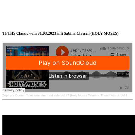
TFTHS Classic vom 31.03.2023 mit Sabina Classen (HOLY MOSES)
Zephyr's Odem
·
Tales from the hard side Vol.47 [Holy Moses Teutonic Thrash Attack Vol.2]