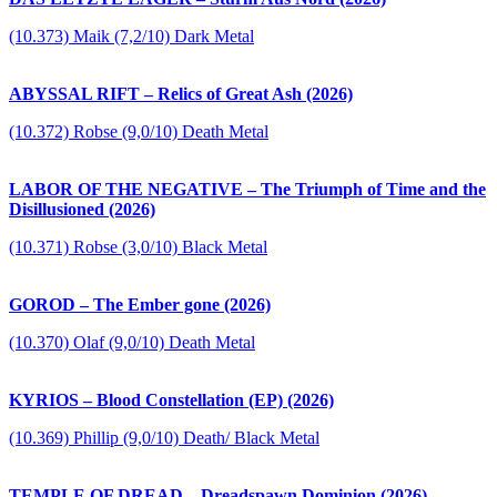
(10.373) Maik (7,2/10) Dark Metal
ABYSSAL RIFT – Relics of Great Ash (2026)
(10.372) Robse (9,0/10) Death Metal
LABOR OF THE NEGATIVE – The Triumph of Time and the
Disillusioned (2026)
(10.371) Robse (3,0/10) Black Metal
GOROD – The Ember gone (2026)
(10.370) Olaf (9,0/10) Death Metal
KYRIOS – Blood Constellation (EP) (2026)
(10.369) Phillip (9,0/10) Death/ Black Metal
TEMPLE OF DREAD – Dreadspawn Dominion (2026)