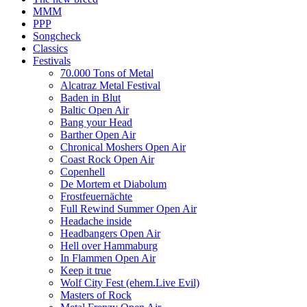
MMM
PPP
Songcheck
Classics
Festivals
70.000 Tons of Metal
Alcatraz Metal Festival
Baden in Blut
Baltic Open Air
Bang your Head
Barther Open Air
Chronical Moshers Open Air
Coast Rock Open Air
Copenhell
De Mortem et Diabolum
Frostfeuernächte
Full Rewind Summer Open Air
Headache inside
Headbangers Open Air
Hell over Hammaburg
In Flammen Open Air
Keep it true
Wolf City Fest (ehem.Live Evil)
Masters of Rock