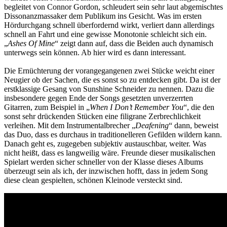
begleitet von Connor Gordon, schleudert sein sehr laut abgemischtes
Dissonanzmassaker dem Publikum ins Gesicht. Was im ersten
Hördurchgang schnell überfordernd wirkt, verliert dann allerdings
schnell an Fahrt und eine gewisse Monotonie schleicht sich ein.
„
Ashes Of Mine
“ zeigt dann auf, dass die Beiden auch dynamisch
unterwegs sein können. Ab hier wird es dann interessant.
Die Ernüchterung der vorangegangenen zwei Stücke weicht einer
Neugier ob der Sachen, die es sonst so zu entdecken gibt. Da ist der
erstklassige Gesang von Sunshine Schneider zu nennen. Dazu die
insbesondere gegen Ende der Songs gesetzten unverzerrten
Gitarren, zum Beispiel in „
When I Don’t Remember You
“, die den
sonst sehr drückenden Stücken eine filigrane Zerbrechlichkeit
verleihen. Mit dem Instrumentalbrecher „
Deafening
“ dann, beweist
das Duo, dass es durchaus in traditionelleren Gefilden wildern kann.
Danach geht es, zugegeben subjektiv austauschbar, weiter. Was
nicht heißt, dass es langweilig wäre. Freunde dieser musikalischen
Spielart werden sicher schneller von der Klasse dieses Albums
überzeugt sein als ich, der inzwischen hofft, dass in jedem Song
diese clean gespielten, schönen Kleinode versteckt sind.