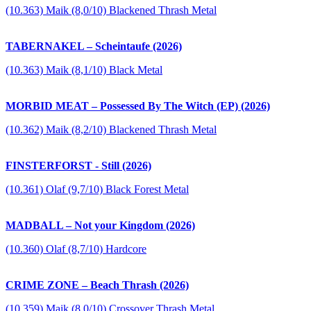
(10.363) Maik (8,0/10) Blackened Thrash Metal
TABERNAKEL – Scheintaufe (2026)
(10.363) Maik (8,1/10) Black Metal
MORBID MEAT – Possessed By The Witch (EP) (2026)
(10.362) Maik (8,2/10) Blackened Thrash Metal
FINSTERFORST - Still (2026)
(10.361) Olaf (9,7/10) Black Forest Metal
MADBALL – Not your Kingdom (2026)
(10.360) Olaf (8,7/10) Hardcore
CRIME ZONE – Beach Thrash (2026)
(10.359) Maik (8,0/10) Crossover Thrash Metal