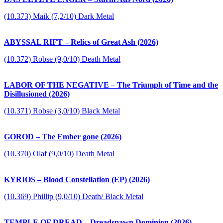
(10.373) Maik (7,2/10) Dark Metal
ABYSSAL RIFT – Relics of Great Ash (2026)
(10.372) Robse (9,0/10) Death Metal
LABOR OF THE NEGATIVE – The Triumph of Time and the
Disillusioned (2026)
(10.371) Robse (3,0/10) Black Metal
GOROD – The Ember gone (2026)
(10.370) Olaf (9,0/10) Death Metal
KYRIOS – Blood Constellation (EP) (2026)
(10.369) Phillip (9,0/10) Death/ Black Metal
TEMPLE OF DREAD – Dreadspawn Dominion (2026)