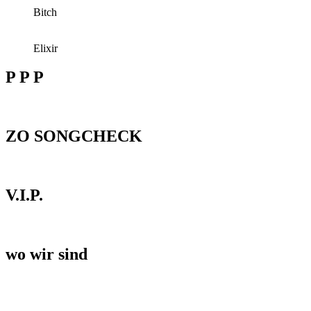
Bitch
Elixir
P P P
ZO SONGCHECK
V.I.P.
wo wir sind