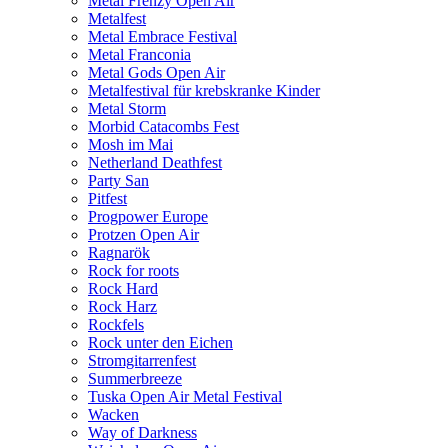
Metal Frenzy Open Air
Metalfest
Metal Embrace Festival
Metal Franconia
Metal Gods Open Air
Metalfestival für krebskranke Kinder
Metal Storm
Morbid Catacombs Fest
Mosh im Mai
Netherland Deathfest
Party San
Pitfest
Progpower Europe
Protzen Open Air
Ragnarök
Rock for roots
Rock Hard
Rock Harz
Rockfels
Rock unter den Eichen
Stromgitarrenfest
Summerbreeze
Tuska Open Air Metal Festival
Wacken
Way of Darkness