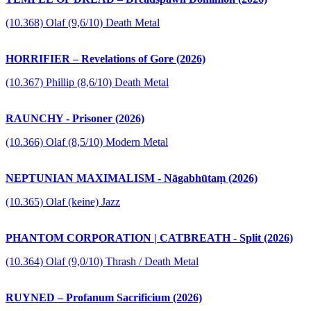
(10.368) Olaf (9,6/10) Death Metal
HORRIFIER – Revelations of Gore (2026)
(10.367) Phillip (8,6/10) Death Metal
RAUNCHY - Prisoner (2026)
(10.366) Olaf (8,5/10) Modern Metal
NEPTUNIAN MAXIMALISM - Nāgabhūtaṃ (2026)
(10.365) Olaf (keine) Jazz
PHANTOM CORPORATION | CATBREATH - Split (2026)
(10.364) Olaf (9,0/10) Thrash / Death Metal
RUYNED – Profanum Sacrificium (2026)