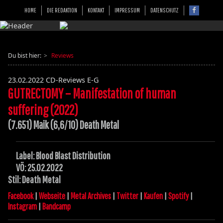
HOME
DIE REDAKTION
KONTAKT
IMPRESSUM
DATENSCHUTZ
Du bist hier:
Reviews
23.02.2022
CD-Reviews E-G
GUTRECTOMY – Manifestation of human
suffering (2022)
(7.651) Maik (6,6/10) Death Metal
Label: Blood Blast Distribution
VÖ: 25.02.2022
Stil: Death Metal
Facebook
|
Webseite
|
Metal Archives
|
Twitter
|
Kaufen
|
Spotify
|
Instagram
|
Bandcamp