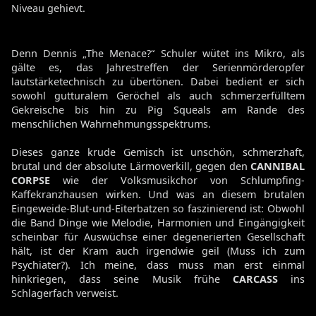
Niveau gehievt.
Denn Dennis „The Menace?“ Schuler wütet ins Mikro, als
gälte es, das Jahrestreffen der Serienmörderopfer
lautstärketechnisch zu übertönen. Dabei bedient er sich
sowohl gutturalem Geröchel als auch schmerzerfülltem
Gekreische bis hin zu Pig Squeals am Rande des
menschlichen Wahrnehmungsspektrums.
Dieses ganze krude Gemisch ist unschön, schmerzhaft,
brutal und der absolute Lärmoverkill, gegen den
CANNIBAL
CORPSE
wie der Volksmusikchor von Schlumpfing-
Kaffekranzhausen wirken. Und was an diesem brutalen
Eingeweide-Blut-und-Eiterbatzen so faszinierend ist: Obwohl
die Band Dinge wie Melodie, Harmonien und Eingängigkeit
scheinbar für Auswüchse einer degenerierten Gesellschaft
hält, ist der Kram auch irgendwie geil (Muss ich zum
Psychiater?). Ich meine, dass muss man erst einmal
hinkriegen, dass seine Musik frühe
CARCASS
ins
Schlagerfach verweist.