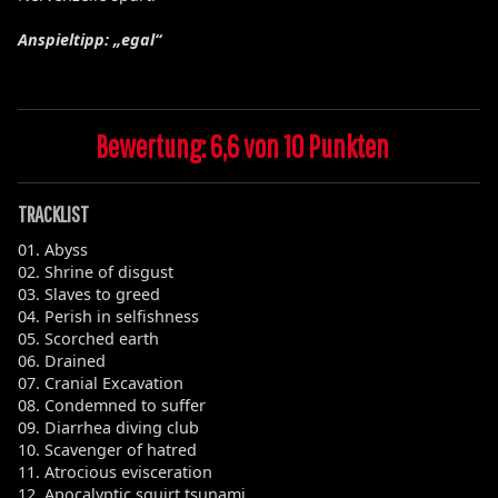
Anspieltipp: „egal“
Bewertung: 6,6 von 10 Punkten
TRACKLIST
01. Abyss
02. Shrine of disgust
03. Slaves to greed
04. Perish in selfishness
05. Scorched earth
06. Drained
07. Cranial Excavation
08. Condemned to suffer
09. Diarrhea diving club
10. Scavenger of hatred
11. Atrocious evisceration
12. Apocalyptic squirt tsunami