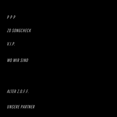
P P P
ZO SONGCHECK
V.I.P.
WO WIR SIND
ALTER Z.O.F.F.
UNSERE PARTNER