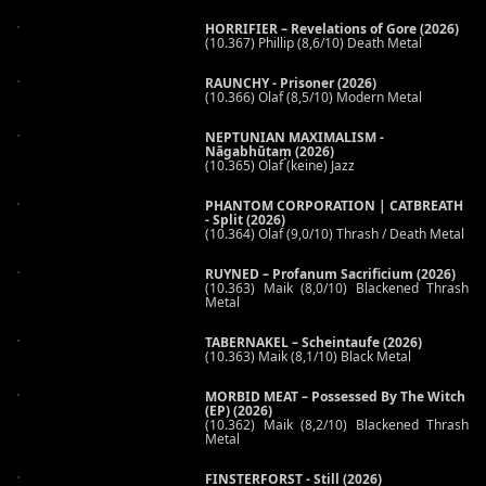
HORRIFIER – Revelations of Gore (2026)
(10.367) Phillip (8,6/10) Death Metal
RAUNCHY - Prisoner (2026)
(10.366) Olaf (8,5/10) Modern Metal
NEPTUNIAN MAXIMALISM -
Nāgabhūtaṃ (2026)
(10.365) Olaf (keine) Jazz
PHANTOM CORPORATION | CATBREATH
- Split (2026)
(10.364) Olaf (9,0/10) Thrash / Death Metal
RUYNED – Profanum Sacrificium (2026)
(10.363) Maik (8,0/10) Blackened Thrash
Metal
TABERNAKEL – Scheintaufe (2026)
(10.363) Maik (8,1/10) Black Metal
MORBID MEAT – Possessed By The Witch
(EP) (2026)
(10.362) Maik (8,2/10) Blackened Thrash
Metal
FINSTERFORST - Still (2026)