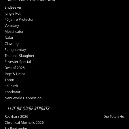
Endseeker
Jungle Rot
40 Jahre Protector
Vomitory
Messticator
Nalar
Clawfinger
Slaughterday
Teutonic Slaughter
Silvester Special
Best of 2025
Inge & Heinz
Thron
Stillbirth
Knorkator
New World Depression
LIVE ON STAGE REPORTS
Rockharz 2026
Die Toten Hose
Chronical Moshers 2026
Six Feet under