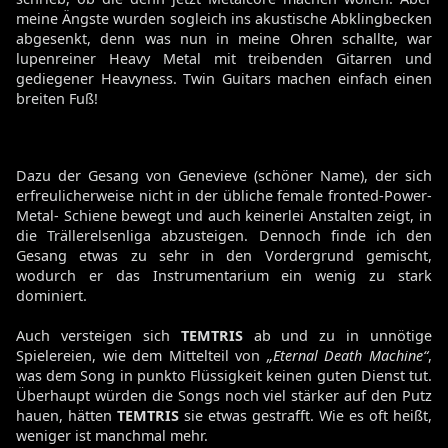
meine Ängste wurden sogleich ins akustische Abklingbecken
abgesenkt, denn was nun in meine Ohren schallte, war
lupenreiner Heavy Metal mit treibenden Gitarren und
gediegener Heavyness. Twin Guitars machen einfach einen
breiten Fuß!
Dazu der Gesang von Genevieve (schöner Name), der sich
erfreulicherweise nicht in der übliche female fronted-Power-
Metal- Schiene bewegt und auch keinerlei Anstalten zeigt, in
die Trällerelsenliga abzusteigen. Dennoch finde ich den
Gesang etwas zu sehr in den Vordergrund gemischt,
wodurch er das Instrumentarium ein wenig zu stark
dominiert.
Auch versteigen sich
TEMTRIS
ab und zu in unnötige
Spielereien, wie dem Mittelteil von
„Eternal Death Machine“
,
was dem Song in punkto Flüssigkeit keinen guten Dienst tut.
Überhaupt würden die Songs noch viel stärker auf den Putz
hauen, hätten
TEMTRIS
sie etwas gestrafft. Wie es oft heißt,
weniger ist manchmal mehr.