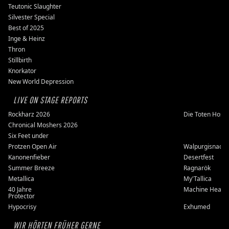
Teutonic Slaughter
Silvester Special
Best of 2025
Inge & Heinz
Thron
Stillbirth
Knorkator
New World Depression
LIVE ON STAGE REPORTS
Rockharz 2026
Die Toten Hose
Chronical Moshers 2026
Six Feet under
Protzen Open Air
Walpurgisnacht
Kanonenfieber
Desertfest
Summer Breeze
Ragnarök
Metallica
My'Tallica
40 Jahre
Machine Head
Protector
Hypocrisy
Exhumed
WIR HÖRTEN FRÜHER GERNE