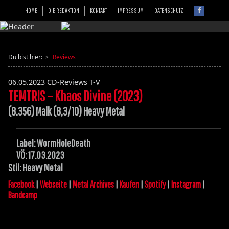
HOME
DIE REDAKTION
KONTAKT
IMPRESSUM
DATENSCHUTZ
Du bist hier:
Reviews
06.05.2023
CD-Reviews T-V
TEMTRIS – Khaos Divine (2023)
(8.356) Maik (8,3/10) Heavy Metal
Label: WormHoleDeath
VÖ: 17.03.2023
Stil: Heavy Metal
Facebook
|
Webseite
|
Metal Archives
|
Kaufen
|
Spotify
|
Instagram
|
Bandcamp