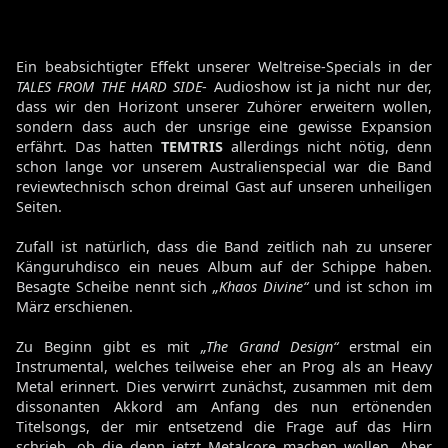
Ein beabsichtigter Effekt unserer Weltreise-Specials in der
TALES FROM THE HARD SIDE
- Audioshow ist ja nicht nur der,
dass wir den Horizont unserer Zuhörer erweitern wollen,
sondern dass auch der unsrige eine gewisse Expansion
erfährt. Das hatten
TEMTRIS
allerdings nicht nötig, denn
schon lange vor unserem Australienspecial war die Band
reviewtechnisch schon dreimal Gast auf unseren unheiligen
Seiten.
Zufall ist natürlich, dass die Band zeitlich nah zu unserer
Känguruhdisco ein neues Album auf der Schippe haben.
Besagte Scheibe nennt sich
„Khaos Divine“
und ist schon im
März erschienen.
Zu Beginn gibt es mit
„The Grand Design“
erstmal ein
Instrumental, welches teilweise eher an Prog als an Heavy
Metal erinnert. Dies verwirrt zunächst, zusammen mit dem
dissonanten Akkord am Anfang des nun ertönenden
Titelsongs, der mir entsetzend die Frage auf das Hirn
schrieb, ob die denn jetzt Metalcore machen wollen. Aber