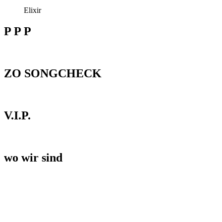
Elixir
P P P
ZO SONGCHECK
V.I.P.
wo wir sind