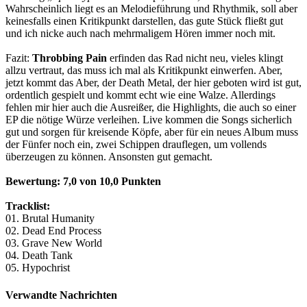
Wahrscheinlich liegt es an Melodieführung und Rhythmik, soll aber
keinesfalls einen Kritikpunkt darstellen, das gute Stück fließt gut
und ich nicke auch nach mehrmaligem Hören immer noch mit.
Fazit:
Throbbing Pain
erfinden das Rad nicht neu, vieles klingt
allzu vertraut, das muss ich mal als Kritikpunkt einwerfen. Aber,
jetzt kommt das Aber, der Death Metal, der hier geboten wird ist gut,
ordentlich gespielt und kommt echt wie eine Walze. Allerdings
fehlen mir hier auch die Ausreißer, die Highlights, die auch so einer
EP die nötige Würze verleihen. Live kommen die Songs sicherlich
gut und sorgen für kreisende Köpfe, aber für ein neues Album muss
der Fünfer noch ein, zwei Schippen drauflegen, um vollends
überzeugen zu können. Ansonsten gut gemacht.
Bewertung
: 7,0 von 10,0 Punkten
Tracklist:
01. Brutal Humanity
02. Dead End Process
03. Grave New World
04. Death Tank
05. Hypochrist
Verwandte Nachrichten