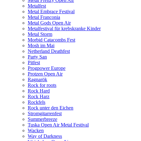
Metal Frenzy Open Air
Metalfest
Metal Embrace Festival
Metal Franconia
Metal Gods Open Air
Metalfestival für krebskranke Kinder
Metal Storm
Morbid Catacombs Fest
Mosh im Mai
Netherland Deathfest
Party San
Pitfest
Progpower Europe
Protzen Open Air
Ragnarök
Rock for roots
Rock Hard
Rock Harz
Rockfels
Rock unter den Eichen
Stromgitarrenfest
Summerbreeze
Tuska Open Air Metal Festival
Wacken
Way of Darkness