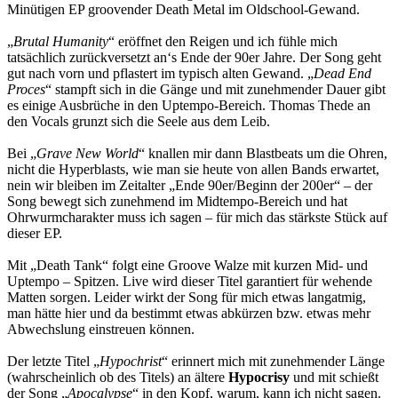
Minütigen EP groovender Death Metal im Oldschool-Gewand.
„
Brutal Humanity
“ eröffnet den Reigen und ich fühle mich
tatsächlich zurückversetzt an‘s Ende der 90er Jahre. Der Song geht
gut nach vorn und pflastert im typisch alten Gewand. „
Dead End
Proces
“ stampft sich in die Gänge und mit zunehmender Dauer gibt
es einige Ausbrüche in den Uptempo-Bereich. Thomas Thede an
den Vocals grunzt sich die Seele aus dem Leib.
Bei „
Grave New World
“ knallen mir dann Blastbeats um die Ohren,
nicht die Hyperblasts, wie man sie heute von allen Bands erwartet,
nein wir bleiben im Zeitalter „Ende 90er/Beginn der 200er“ – der
Song bewegt sich zunehmend im Midtempo-Bereich und hat
Ohrwurmcharakter muss ich sagen – für mich das stärkste Stück auf
dieser EP.
Mit „Death Tank“ folgt eine Groove Walze mit kurzen Mid- und
Uptempo – Spitzen. Live wird dieser Titel garantiert für wehende
Matten sorgen. Leider wirkt der Song für mich etwas langatmig,
man hätte hier und da bestimmt etwas abkürzen bzw. etwas mehr
Abwechslung einstreuen können.
Der letzte Titel „
Hypochrist
“ erinnert mich mit zunehmender Länge
(wahrscheinlich ob des Titels) an ältere
Hypocrisy
und mit schießt
der Song „
Apocalypse
“ in den Kopf, warum, kann ich nicht sagen.