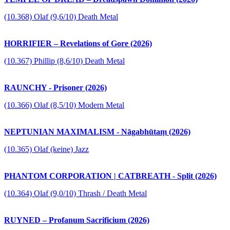
(10.368) Olaf (9,6/10) Death Metal
HORRIFIER – Revelations of Gore (2026)
(10.367) Phillip (8,6/10) Death Metal
RAUNCHY - Prisoner (2026)
(10.366) Olaf (8,5/10) Modern Metal
NEPTUNIAN MAXIMALISM - Nāgabhūtaṃ (2026)
(10.365) Olaf (keine) Jazz
PHANTOM CORPORATION | CATBREATH - Split (2026)
(10.364) Olaf (9,0/10) Thrash / Death Metal
RUYNED – Profanum Sacrificium (2026)