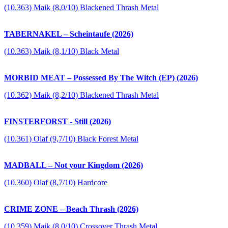
(10.363) Maik (8,0/10) Blackened Thrash Metal
TABERNAKEL – Scheintaufe (2026)
(10.363) Maik (8,1/10) Black Metal
MORBID MEAT – Possessed By The Witch (EP) (2026)
(10.362) Maik (8,2/10) Blackened Thrash Metal
FINSTERFORST - Still (2026)
(10.361) Olaf (9,7/10) Black Forest Metal
MADBALL – Not your Kingdom (2026)
(10.360) Olaf (8,7/10) Hardcore
CRIME ZONE – Beach Thrash (2026)
(10.359) Maik (8,0/10) Crossover Thrash Metal