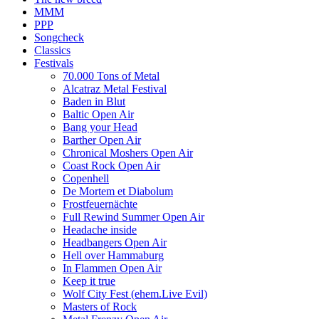
MMM
PPP
Songcheck
Classics
Festivals
70.000 Tons of Metal
Alcatraz Metal Festival
Baden in Blut
Baltic Open Air
Bang your Head
Barther Open Air
Chronical Moshers Open Air
Coast Rock Open Air
Copenhell
De Mortem et Diabolum
Frostfeuernächte
Full Rewind Summer Open Air
Headache inside
Headbangers Open Air
Hell over Hammaburg
In Flammen Open Air
Keep it true
Wolf City Fest (ehem.Live Evil)
Masters of Rock