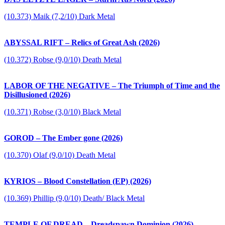
(10.373) Maik (7,2/10) Dark Metal
ABYSSAL RIFT – Relics of Great Ash (2026)
(10.372) Robse (9,0/10) Death Metal
LABOR OF THE NEGATIVE – The Triumph of Time and the
Disillusioned (2026)
(10.371) Robse (3,0/10) Black Metal
GOROD – The Ember gone (2026)
(10.370) Olaf (9,0/10) Death Metal
KYRIOS – Blood Constellation (EP) (2026)
(10.369) Phillip (9,0/10) Death/ Black Metal
TEMPLE OF DREAD – Dreadspawn Dominion (2026)