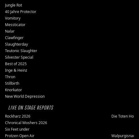
Jungle Rot
40 Jahre Protector
Vomitory
Messticator
Nalar
Clawfinger
Slaughterday
Teutonic Slaughter
Silvester Special
Best of 2025
Inge & Heinz
Thron
Stillbirth
Knorkator
New World Depression
LIVE ON STAGE REPORTS
Rockharz 2026
Die Toten Hose
Chronical Moshers 2026
Six Feet under
Protzen Open Air
Walpurgisnacht