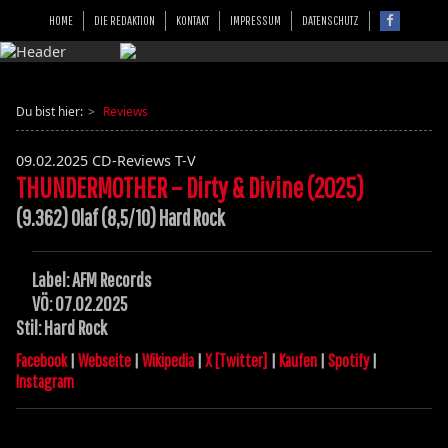
HOME
DIE REDAKTION
KONTAKT
IMPRESSUM
DATENSCHUTZ
Du bist hier:
Reviews
09.02.2025
CD-Reviews T-V
THUNDERMOTHER – Dirty & Divine (2025)
(9.362) Olaf (8,5/10) Hard Rock
Label: AFM Records
VÖ: 07.02.2025
Stil: Hard Rock
Facebook
|
Webseite
|
Wikipedia
|
X [Twitter]
|
Kaufen
|
Spotify
|
Instagram