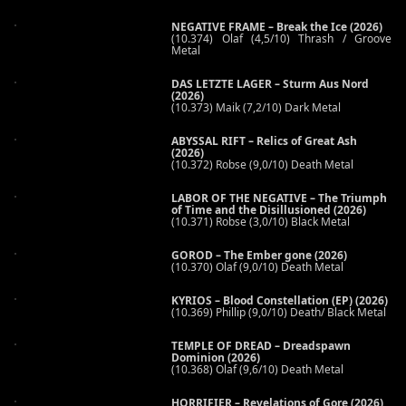
NEGATIVE FRAME – Break the Ice (2026)
(10.374) Olaf (4,5/10) Thrash / Groove
Metal
DAS LETZTE LAGER – Sturm Aus Nord
(2026)
(10.373) Maik (7,2/10) Dark Metal
ABYSSAL RIFT – Relics of Great Ash
(2026)
(10.372) Robse (9,0/10) Death Metal
LABOR OF THE NEGATIVE – The Triumph
of Time and the Disillusioned (2026)
(10.371) Robse (3,0/10) Black Metal
GOROD – The Ember gone (2026)
(10.370) Olaf (9,0/10) Death Metal
KYRIOS – Blood Constellation (EP) (2026)
(10.369) Phillip (9,0/10) Death/ Black Metal
TEMPLE OF DREAD – Dreadspawn
Dominion (2026)
(10.368) Olaf (9,6/10) Death Metal
HORRIFIER – Revelations of Gore (2026)