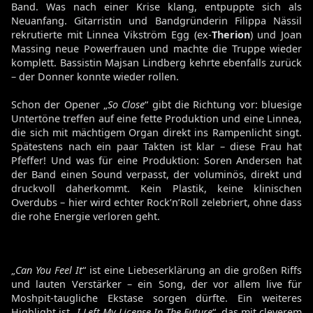
Band. Was nach einer Krise klang, entpuppte sich als
Neuanfang. Gitarristin und Bandgründerin Filippa Nässil
rekrutierte mit Linnea Vikström Egg (ex-
Therion
) und Joan
Massing neue Powerfrauen und machte die Truppe wieder
komplett. Bassistin Majsan Lindberg kehrte ebenfalls zurück
– der Donner konnte wieder rollen.
Schon der Opener „
So Close
“ gibt die Richtung vor: bluesige
Untertöne treffen auf eine fette Produktion und eine Linnea,
die sich mit mächtigem Organ direkt ins Rampenlicht singt.
Spätestens nach ein paar Takten ist klar – diese Frau hat
Pfeffer! Und was für eine Produktion: Soren Andersen hat
der Band einen Sound verpasst, der voluminös, direkt und
druckvoll daherkommt. Kein Plastik, keine klinischen
Overdubs – hier wird echter Rock’n’Roll zelebriert, ohne dass
die rohe Energie verloren geht.
„
Can You Feel It
“ ist eine Liebeserklärung an die großen Riffs
und lauten Verstärker – ein Song, der vor allem live für
Moshpit-taugliche Ekstase sorgen dürfte. Ein weiteres
Highlight ist „
I Left My License In The Future
“, das mit cleverem