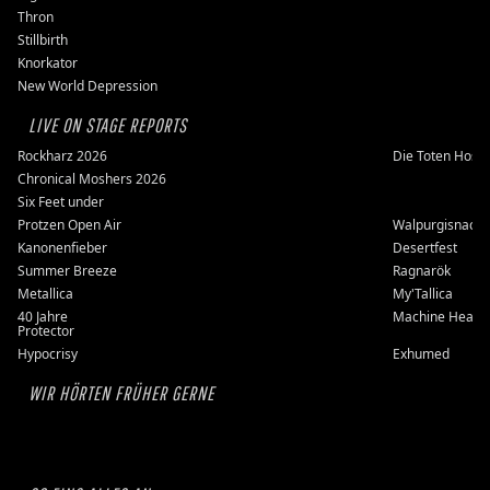
Thron
Stillbirth
Knorkator
New World Depression
LIVE ON STAGE REPORTS
Rockharz 2026
Die Toten Hose
Chronical Moshers 2026
Six Feet under
Protzen Open Air
Walpurgisnacht
Kanonenfieber
Desertfest
Summer Breeze
Ragnarök
Metallica
My'Tallica
40 Jahre
Machine Head
Protector
Hypocrisy
Exhumed
WIR HÖRTEN FRÜHER GERNE