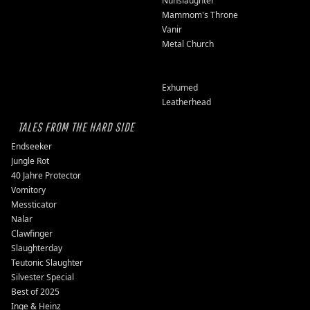
Nunslaughter
Mammom's Throne
Vanir
Metal Church
Exhumed
Leatherhead
TALES FROM THE HARD SIDE
Endseeker
Jungle Rot
40 Jahre Protector
Vomitory
Messticator
Nalar
Clawfinger
Slaughterday
Teutonic Slaughter
Silvester Special
Best of 2025
Inge & Heinz