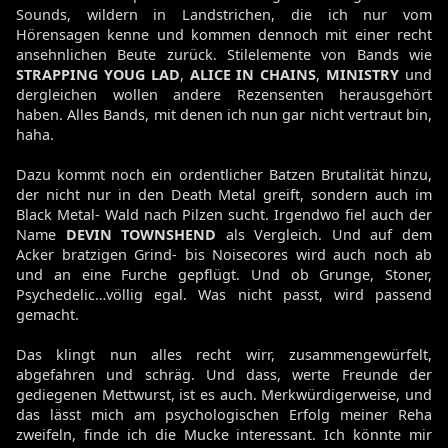
Sounds, wildern in Landstrichen, die ich nur vom
Hörensagen kenne und kommen dennoch mit einer recht
ansehnlichen Beute zurück. Stilelemente von Bands wie
STRAPPING YOUG LAD
,
ALICE IN CHAINS
,
MINISTRY
und
dergleichen wollen andere Rezensenten herausgehört
haben. Alles Bands, mit denen ich nun gar nicht vertraut bin,
haha.
Dazu kommt noch ein ordentlicher Batzen Brutalität hinzu,
der nicht nur in den Death Metal greift, sondern auch im
Black Metal- Wald nach Pilzen sucht. Irgendwo fiel auch der
Name
DEVIN TOWNSHEND
als Vergleich. Und auf dem
Acker bratzigen Grind- bis Noisecores wird auch noch ab
und an eine Furche gepflügt. Und ob Grunge, Stoner,
Psychedelic…völlig egal. Was nicht passt, wird passend
gemacht.
Das klingt nun alles recht wirr, zusammengewürfelt,
abgefahren und schräg. Und dass, werte Freunde der
gediegenen Mettwurst, ist es auch. Merkwürdigerweise, und
das lässt mich am psychologischen Erfolg meiner Reha
zweifeln, finde ich die Mucke interessant. Ich könnte mir