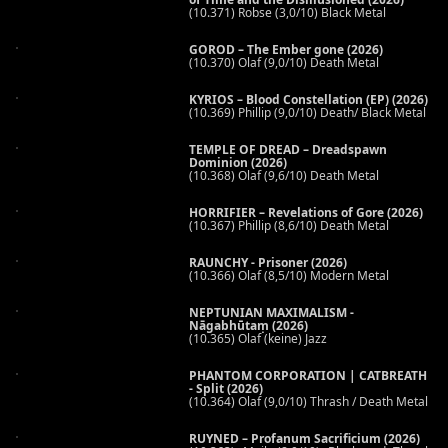
(10.371) Robse (3,0/10) Black Metal
GOROD – The Ember gone (2026)
(10.370) Olaf (9,0/10) Death Metal
KYRIOS – Blood Constellation (EP) (2026)
(10.369) Phillip (9,0/10) Death/ Black Metal
TEMPLE OF DREAD – Dreadspawn
Dominion (2026)
(10.368) Olaf (9,6/10) Death Metal
HORRIFIER – Revelations of Gore (2026)
(10.367) Phillip (8,6/10) Death Metal
RAUNCHY - Prisoner (2026)
(10.366) Olaf (8,5/10) Modern Metal
NEPTUNIAN MAXIMALISM -
Nāgabhūtaṃ (2026)
(10.365) Olaf (keine) Jazz
PHANTOM CORPORATION | CATBREATH
- Split (2026)
(10.364) Olaf (9,0/10) Thrash / Death Metal
RUYNED – Profanum Sacrificium (2026)