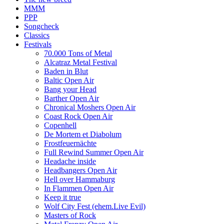
MMM
PPP
Songcheck
Classics
Festivals
70.000 Tons of Metal
Alcatraz Metal Festival
Baden in Blut
Baltic Open Air
Bang your Head
Barther Open Air
Chronical Moshers Open Air
Coast Rock Open Air
Copenhell
De Mortem et Diabolum
Frostfeuernächte
Full Rewind Summer Open Air
Headache inside
Headbangers Open Air
Hell over Hammaburg
In Flammen Open Air
Keep it true
Wolf City Fest (ehem.Live Evil)
Masters of Rock