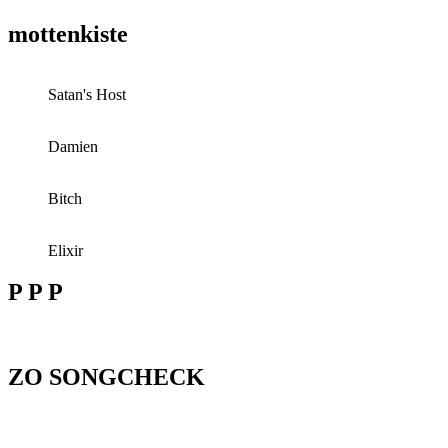
mottenkiste
Satan's Host
Damien
Bitch
Elixir
P P P
ZO SONGCHECK