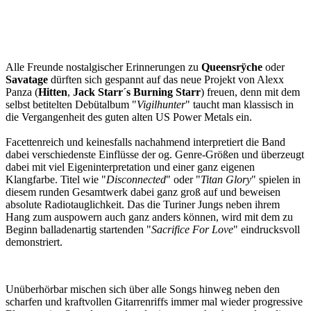
Alle Freunde nostalgischer Erinnerungen zu
Queensrÿche
oder
Savatage
dürften sich gespannt auf das neue Projekt von Alexx
Panza (
Hitten
,
Jack Starr´s Burning Starr
) freuen, denn mit dem
selbst betitelten Debütalbum "
Vigilhunter
" taucht man klassisch in
die Vergangenheit des guten alten US Power Metals ein.
Facettenreich und keinesfalls nachahmend interpretiert die Band
dabei verschiedenste Einflüsse der og. Genre-Größen und überzeugt
dabei mit viel Eigeninterpretation und einer ganz eigenen
Klangfarbe. Titel wie "
Disconnected
" oder "
Titan Glory
" spielen in
diesem runden Gesamtwerk dabei ganz groß auf und beweisen
absolute Radiotauglichkeit. Das die Turiner Jungs neben ihrem
Hang zum auspowern auch ganz anders können, wird mit dem zu
Beginn balladenartig startenden "
Sacrifice For Love
" eindrucksvoll
demonstriert.
Unüberhörbar mischen sich über alle Songs hinweg neben den
scharfen und kraftvollen Gitarrenriffs immer mal wieder progressive