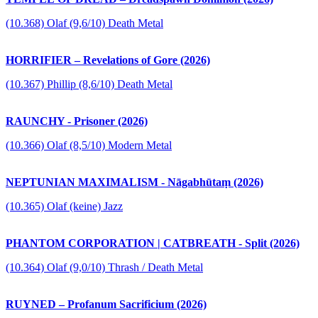
(10.368) Olaf (9,6/10) Death Metal
HORRIFIER – Revelations of Gore (2026)
(10.367) Phillip (8,6/10) Death Metal
RAUNCHY - Prisoner (2026)
(10.366) Olaf (8,5/10) Modern Metal
NEPTUNIAN MAXIMALISM - Nāgabhūtaṃ (2026)
(10.365) Olaf (keine) Jazz
PHANTOM CORPORATION | CATBREATH - Split (2026)
(10.364) Olaf (9,0/10) Thrash / Death Metal
RUYNED – Profanum Sacrificium (2026)