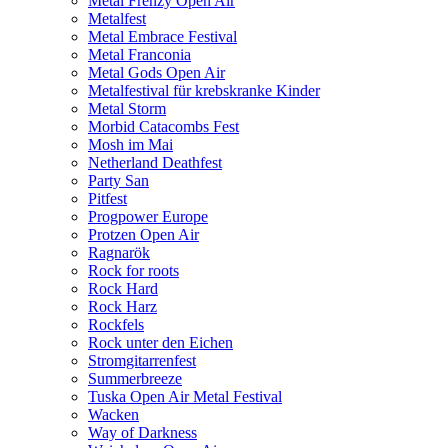
Metal Frenzy Open Air
Metalfest
Metal Embrace Festival
Metal Franconia
Metal Gods Open Air
Metalfestival für krebskranke Kinder
Metal Storm
Morbid Catacombs Fest
Mosh im Mai
Netherland Deathfest
Party San
Pitfest
Progpower Europe
Protzen Open Air
Ragnarök
Rock for roots
Rock Hard
Rock Harz
Rockfels
Rock unter den Eichen
Stromgitarrenfest
Summerbreeze
Tuska Open Air Metal Festival
Wacken
Way of Darkness