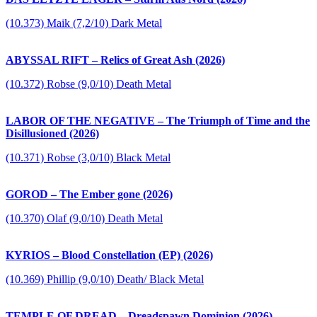
(10.373) Maik (7,2/10) Dark Metal
ABYSSAL RIFT – Relics of Great Ash (2026)
(10.372) Robse (9,0/10) Death Metal
LABOR OF THE NEGATIVE – The Triumph of Time and the
Disillusioned (2026)
(10.371) Robse (3,0/10) Black Metal
GOROD – The Ember gone (2026)
(10.370) Olaf (9,0/10) Death Metal
KYRIOS – Blood Constellation (EP) (2026)
(10.369) Phillip (9,0/10) Death/ Black Metal
TEMPLE OF DREAD – Dreadspawn Dominion (2026)