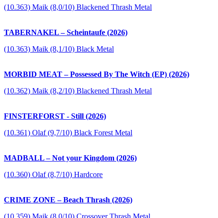
(10.363) Maik (8,0/10) Blackened Thrash Metal
TABERNAKEL – Scheintaufe (2026)
(10.363) Maik (8,1/10) Black Metal
MORBID MEAT – Possessed By The Witch (EP) (2026)
(10.362) Maik (8,2/10) Blackened Thrash Metal
FINSTERFORST - Still (2026)
(10.361) Olaf (9,7/10) Black Forest Metal
MADBALL – Not your Kingdom (2026)
(10.360) Olaf (8,7/10) Hardcore
CRIME ZONE – Beach Thrash (2026)
(10.359) Maik (8,0/10) Crossover Thrash Metal